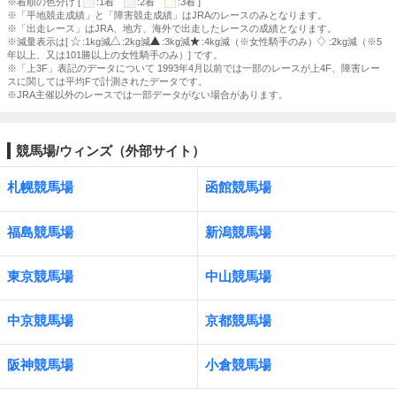
※着順の色分け [
:1着
:2着
:3着 ]
※「平地競走成績」と「障害競走成績」はJRAのレースのみとなります。
※「出走レース」はJRA、地方、海外で出走したレースの成績となります。
※減量表示は[
:1kg減
:2kg減
:3kg減
:4kg減（※女性騎手のみ）
:2kg減（※5
年以上、又は101勝以上の女性騎手のみ）] です。
※「上3F」表記のデータについて 1993年4月以前では一部のレースが上4F、障害レー
スに関しては平均Fで計測されたデータです。
※JRA主催以外のレースでは一部データがない場合があります。
競馬場/ウィンズ（外部サイト）
札幌競馬場
函館競馬場
福島競馬場
新潟競馬場
東京競馬場
中山競馬場
中京競馬場
京都競馬場
阪神競馬場
小倉競馬場