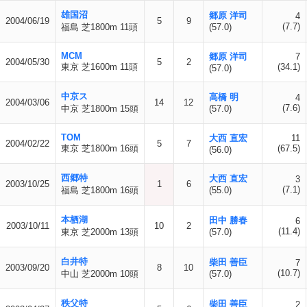
雄国沼
郷原 洋司
4
2004/06/19
5
9
(7.7)
福島 芝1800m 11頭
(57.0)
MCM
郷原 洋司
7
2004/05/30
5
2
東京 芝1600m 11頭
(34.1)
(57.0)
中京ス
高橋 明
4
2004/03/06
14
12
(7.6)
中京 芝1800m 15頭
(57.0)
TOM
大西 直宏
11
2004/02/22
5
7
東京 芝1800m 16頭
(67.5)
(56.0)
西郷特
大西 直宏
3
2003/10/25
1
6
(7.1)
福島 芝1800m 16頭
(55.0)
本栖湖
田中 勝春
6
2003/10/11
10
2
(11.4)
東京 芝2000m 13頭
(57.0)
白井特
柴田 善臣
7
2003/09/20
8
10
(10.7)
中山 芝2000m 10頭
(57.0)
秩父特
柴田 善臣
2