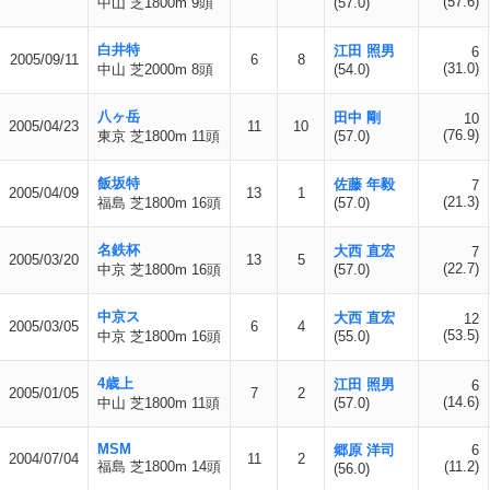
(57.6)
中山 芝1800m 9頭
(57.0)
白井特
江田 照男
6
2005/09/11
6
8
(31.0)
中山 芝2000m 8頭
(54.0)
八ヶ岳
田中 剛
10
2005/04/23
11
10
(76.9)
東京 芝1800m 11頭
(57.0)
飯坂特
佐藤 年毅
7
2005/04/09
13
1
(21.3)
福島 芝1800m 16頭
(57.0)
名鉄杯
大西 直宏
7
2005/03/20
13
5
(22.7)
中京 芝1800m 16頭
(57.0)
中京ス
大西 直宏
12
2005/03/05
6
4
(53.5)
中京 芝1800m 16頭
(55.0)
4歳上
江田 照男
6
2005/01/05
7
2
(14.6)
中山 芝1800m 11頭
(57.0)
MSM
郷原 洋司
6
2004/07/04
11
2
福島 芝1800m 14頭
(11.2)
(56.0)