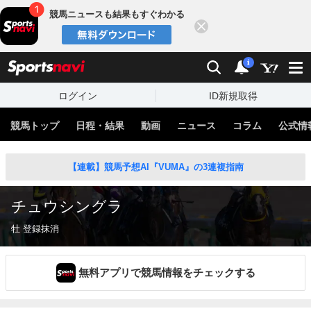
競馬ニュースも結果もすぐわかる
閉じる
スポーツナビ
検索
通知
i
ログイン
ID新規取得
競馬トップ
日程・結果
動画
ニュース
コラム
公式情
【連載】競馬予想AI『VUMA』の3連複指南
チュウシングラ
牡 登録抹消
無料アプリで競馬情報をチェックする