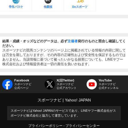
学生バスケ
他競技
Doスポーツ
結果・成績・オッズなどのデータは、必ず
主催者
発行のものと照合し確認してく
ださい。
スポーツナビの競馬コンテンツのページ上に掲載されている情報の内容に関して
は万全を期しておりますが、その内容の正確性および安全性を保証するものでは
ありません。当該情報に基づいて被ったいかなる損害についても、LINEヤフー
株式会社および情報提供者は一切の責任を負いかねます。
Facebook
X(旧Twitter)
YouTube
スポーツナビ
スポーツナビ
スポーツナビ
公式ページ
公式アカウント
公式チャンネル
スポーツナビ
Yahoo! JAPAN
スポーツナビはYahoo! JAPANのサービスであり、LINEヤフー株式会社がス
ポーツナビ株式会社と協力して運営しています。
プライバシーポリシー
プライバシーセンター