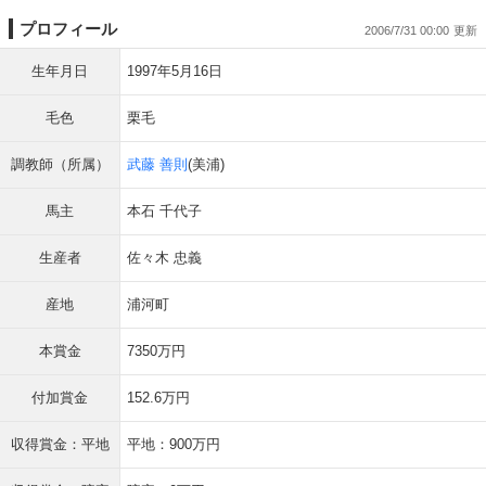
プロフィール
2006/7/31 00:00
生年月日
1997年5月16日
毛色
栗毛
調教師（所属）
武藤 善則
(美浦)
馬主
本石 千代子
生産者
佐々木 忠義
産地
浦河町
本賞金
7350万円
付加賞金
152.6万円
収得賞金：平地
平地：900万円