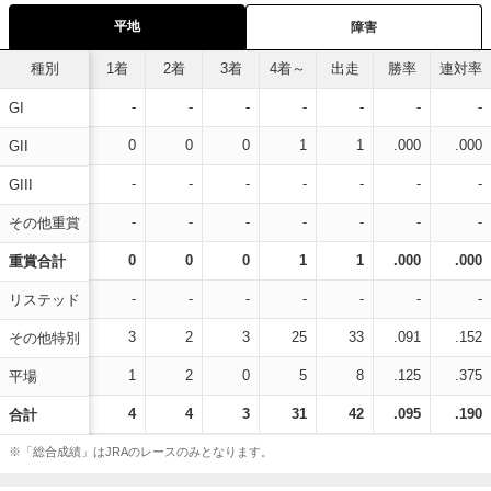
平地
障害
種別
1着
2着
3着
4着～
出走
勝率
連対率
-
-
-
-
-
-
-
GI
0
0
0
1
1
.000
.000
GII
-
-
-
-
-
-
-
GIII
-
-
-
-
-
-
-
その他重賞
0
0
0
1
1
.000
.000
重賞合計
-
-
-
-
-
-
-
リステッド
3
2
3
25
33
.091
.152
その他特別
1
2
0
5
8
.125
.375
平場
4
4
3
31
42
.095
.190
合計
※「総合成績」はJRAのレースのみとなります。