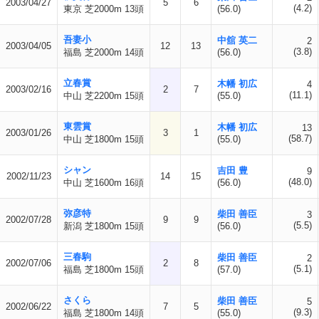
2003/04/27
5
6
(4.2)
東京 芝2000m 13頭
(56.0)
吾妻小
中舘 英二
2
2003/04/05
12
13
(3.8)
福島 芝2000m 14頭
(56.0)
立春賞
木幡 初広
4
2003/02/16
2
7
(11.1)
中山 芝2200m 15頭
(55.0)
東雲賞
木幡 初広
13
2003/01/26
3
1
(58.7)
中山 芝1800m 15頭
(55.0)
シャン
吉田 豊
9
2002/11/23
14
15
(48.0)
中山 芝1600m 16頭
(56.0)
弥彦特
柴田 善臣
3
2002/07/28
9
9
(5.5)
新潟 芝1800m 15頭
(56.0)
三春駒
柴田 善臣
2
2002/07/06
2
8
(5.1)
福島 芝1800m 15頭
(57.0)
さくら
柴田 善臣
5
2002/06/22
7
5
(9.3)
福島 芝1800m 14頭
(55.0)