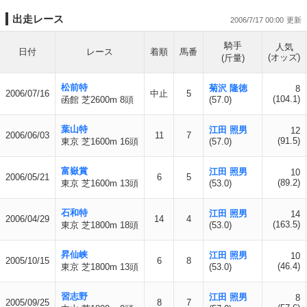
出走レース
2006/7/17 00:00
騎手
人気
日付
レース
着順
馬番
(オッズ)
(斤量)
松前特
菊沢 隆徳
8
2006/07/16
中止
5
(104.1)
函館 芝2600m 8頭
(57.0)
葉山特
江田 照男
12
2006/06/03
11
7
(91.5)
東京 芝1600m 16頭
(57.0)
富嶽賞
江田 照男
10
2006/05/21
6
5
(89.2)
東京 芝1600m 13頭
(53.0)
石和特
江田 照男
14
2006/04/29
14
4
(163.5)
東京 芝1800m 18頭
(53.0)
昇仙峡
江田 照男
10
2005/10/15
6
8
(46.4)
東京 芝1800m 13頭
(53.0)
習志野
江田 照男
8
2005/09/25
8
7