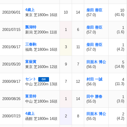
4歳上
柴田 善臣
10
2002/06/01
10
14
(41.6)
東京 芝1800m 16頭
(57.0)
瓢湖特
柴田 善臣
1
2001/07/15
1
6
(1.6)
新潟 芝2000m 11頭
(57.0)
三春駒
柴田 善臣
1
2001/06/17
3
11
(4.2)
福島 芝1800m 16頭
(57.0)
富嶽賞
田面木 博公
5
2001/05/20
9
7
(14.9)
東京 芝1600m 12頭
(56.0)
セント
村田 一誠
4
GII
2000/09/17
7
12
(11.3)
中山 芝2200m 13頭
(56.0)
富里特
田中 勝春
1
2000/08/26
1
14
(3.0)
中山 芝1800m 16頭
(55.0)
4歳上
田面木 博公
2
2000/07/23
2
8
(4.2)
函館 芝1800m 14頭
(55.0)