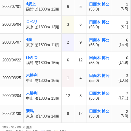
4歳上
田面木 博公
1
2000/07/01
6
5
(3.5)
函館 芝1800m 12頭
(55.0)
ロベリ
田面木 博公
3
2000/06/04
3
6
(8.1)
東京 芝1800m 13頭
(55.0)
4歳
田面木 博公
6
2000/05/07
2
9
(15.4)
東京 芝1800m 11頭
(55.0)
ゆきつ
田面木 博公
6
2000/04/22
6
12
(14.9)
福島 芝1800m 16頭
(55.0)
未勝利
田面木 博公
3
2000/03/25
1
4
(10.6)
中山 芝1800m 16頭
(55.0)
未勝利
田面木 博公
7
2000/03/04
12
3
(17.1)
中山 ダ1800m 13頭
(55.0)
新馬
田面木 博公
2
2000/01/30
8
12
(3.0)
東京 ダ1400m 14頭
(55.0)
2006/7/17 00:00 更新