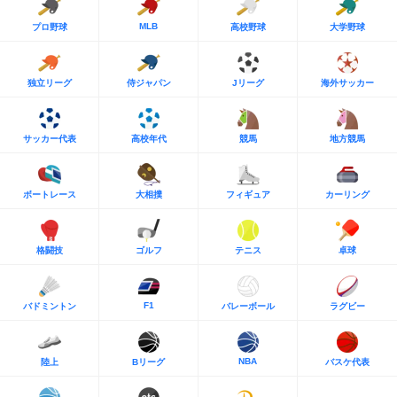
MLB
プロ野球
高校野球
大学野球
独立リーグ
侍ジャパン
Jリーグ
海外サッカー
サッカー代表
高校年代
競馬
地方競馬
ボートレース
大相撲
フィギュア
カーリング
格闘技
ゴルフ
テニス
卓球
F1
バドミントン
バレーボール
ラグビー
NBA
陸上
Bリーグ
バスケ代表