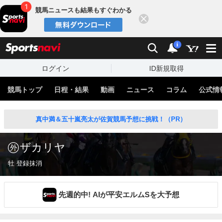
競馬ニュースも結果もすぐわかる
閉じる
スポーツナビ
検索
通知
i
ログイン
ID新規取得
競馬トップ
日程・結果
動画
ニュース
コラム
公式情
真中満＆五十嵐亮太が佐賀競馬予想に挑戦！（PR）
ザカリヤ
牡 登録抹消
先週的中! AIが平安エルムSを大予想