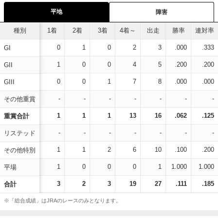
平地
障害
種別
1着
2着
3着
4着～
出走
勝率
連対率
0
1
0
2
3
.000
.333
GI
1
0
0
4
5
.200
.200
GII
0
0
1
7
8
.000
.000
GIII
-
-
-
-
-
-
-
その他重賞
1
1
1
13
16
.062
.125
重賞合計
-
-
-
-
-
-
-
リステッド
1
1
2
6
10
.100
.200
その他特別
1
0
0
0
1
1.000
1.000
平場
3
2
3
19
27
.111
.185
合計
※「総合成績」はJRAのレースのみとなります。