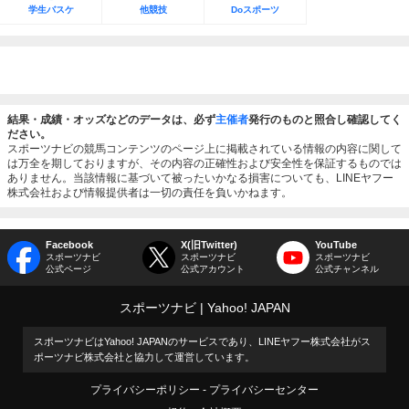
学生バスケ
他競技
Doスポーツ
結果・成績・オッズなどのデータは、必ず
主催者
発行のものと照合し確認してく
ださい。
スポーツナビの競馬コンテンツのページ上に掲載されている情報の内容に関して
は万全を期しておりますが、その内容の正確性および安全性を保証するものでは
ありません。当該情報に基づいて被ったいかなる損害についても、LINEヤフー
株式会社および情報提供者は一切の責任を負いかねます。
Facebook
X(旧Twitter)
YouTube
スポーツナビ
スポーツナビ
スポーツナビ
公式ページ
公式アカウント
公式チャンネル
スポーツナビ
Yahoo! JAPAN
スポーツナビはYahoo! JAPANのサービスであり、LINEヤフー株式会社がス
ポーツナビ株式会社と協力して運営しています。
プライバシーポリシー
プライバシーセンター