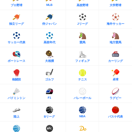
MLB
プロ野球
高校野球
大学野球
独立リーグ
侍ジャパン
Jリーグ
海外サッカー
サッカー代表
高校年代
競馬
地方競馬
ボートレース
大相撲
フィギュア
カーリング
格闘技
ゴルフ
テニス
卓球
F1
バドミントン
バレーボール
ラグビー
NBA
陸上
Bリーグ
バスケ代表