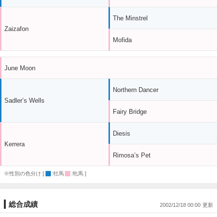
The Minstrel
Zaizafon
Mofida
June Moon
Northern Dancer
Sadler’s Wells
Fairy Bridge
Diesis
Kerrera
Rimosa’s Pet
※性別の色分け [
:牡馬
:牝馬 ]
総合成績
2002/12/18 00:00