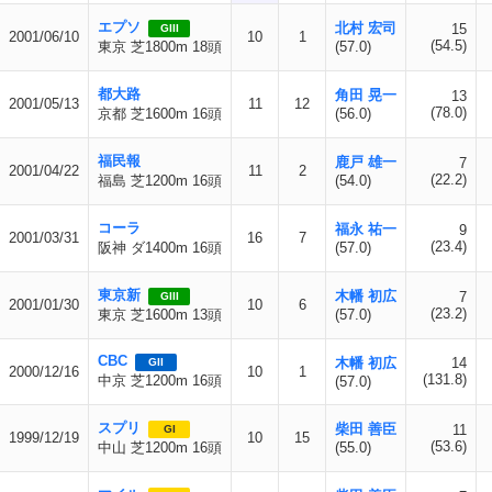
エプソ
北村 宏司
15
GIII
2001/06/10
10
1
(54.5)
東京 芝1800m 18頭
(57.0)
都大路
角田 晃一
13
2001/05/13
11
12
(78.0)
京都 芝1600m 16頭
(56.0)
福民報
鹿戸 雄一
7
2001/04/22
11
2
(22.2)
福島 芝1200m 16頭
(54.0)
コーラ
福永 祐一
9
2001/03/31
16
7
(23.4)
阪神 ダ1400m 16頭
(57.0)
東京新
木幡 初広
7
GIII
2001/01/30
10
6
(23.2)
東京 芝1600m 13頭
(57.0)
CBC
木幡 初広
14
GII
2000/12/16
10
1
(131.8)
中京 芝1200m 16頭
(57.0)
スプリ
柴田 善臣
11
GI
1999/12/19
10
15
(53.6)
中山 芝1200m 16頭
(55.0)