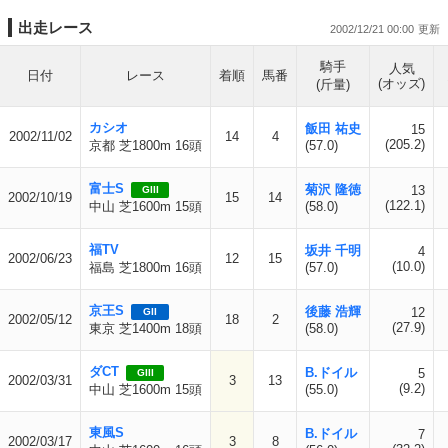
出走レース
2002/12/21 00:00
騎手
人気
日付
レース
着順
馬番
(オッズ)
(斤量)
カシオ
飯田 祐史
15
2002/11/02
14
4
(205.2)
京都 芝1800m 16頭
(57.0)
富士S
菊沢 隆徳
13
GIII
2002/10/19
15
14
(122.1)
中山 芝1600m 15頭
(58.0)
福TV
坂井 千明
4
2002/06/23
12
15
(10.0)
福島 芝1800m 16頭
(57.0)
京王S
後藤 浩輝
12
GII
2002/05/12
18
2
(27.9)
東京 芝1400m 18頭
(58.0)
ダCT
B.ドイル
5
GIII
2002/03/31
3
13
(9.2)
中山 芝1600m 15頭
(55.0)
東風S
B.ドイル
7
2002/03/17
3
8