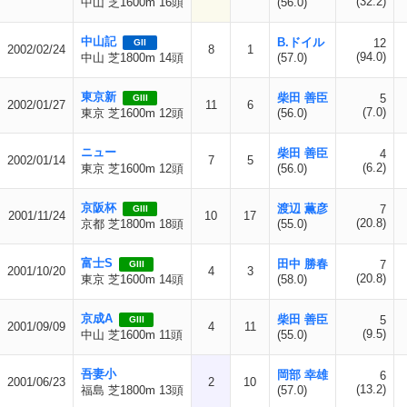
(32.2)
中山 芝1600m 16頭
(56.0)
中山記
B.ドイル
12
GII
2002/02/24
8
1
(94.0)
中山 芝1800m 14頭
(57.0)
東京新
柴田 善臣
5
GIII
2002/01/27
11
6
(7.0)
東京 芝1600m 12頭
(56.0)
ニュー
柴田 善臣
4
2002/01/14
7
5
(6.2)
東京 芝1600m 12頭
(56.0)
京阪杯
渡辺 薫彦
7
GIII
2001/11/24
10
17
(20.8)
京都 芝1800m 18頭
(55.0)
富士S
田中 勝春
7
GIII
2001/10/20
4
3
(20.8)
東京 芝1600m 14頭
(58.0)
京成A
柴田 善臣
5
GIII
2001/09/09
4
11
(9.5)
中山 芝1600m 11頭
(55.0)
吾妻小
岡部 幸雄
6
2001/06/23
2
10
(13.2)
福島 芝1800m 13頭
(57.0)