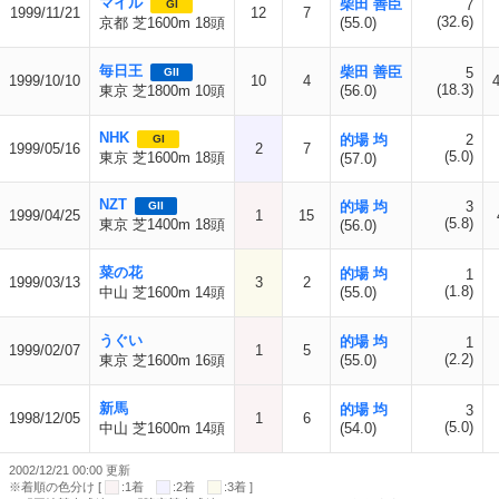
マイル
柴田 善臣
7
GI
1999/11/21
12
7
(32.6)
京都 芝1600m 18頭
(55.0)
毎日王
柴田 善臣
5
GII
1999/10/10
10
4
(18.3)
東京 芝1800m 10頭
(56.0)
NHK
的場 均
2
GI
1999/05/16
2
7
(5.0)
東京 芝1600m 18頭
(57.0)
NZT
的場 均
3
GII
1999/04/25
1
15
(5.8)
東京 芝1400m 18頭
(56.0)
菜の花
的場 均
1
1999/03/13
3
2
(1.8)
中山 芝1600m 14頭
(55.0)
うぐい
的場 均
1
1999/02/07
1
5
(2.2)
東京 芝1600m 16頭
(55.0)
新馬
的場 均
3
1998/12/05
1
6
(5.0)
中山 芝1600m 14頭
(54.0)
2002/12/21 00:00 更新
※着順の色分け [
:1着
:2着
:3着 ]