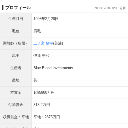
プロフィール
2002/12/18 00:00
生年月日
1996年2月26日
毛色
鹿毛
調教師（所属）
二ノ宮 敬宇
(美浦)
馬主
伊達 秀和
生産者
Blue Blood Investments
産地
英
本賞金
1億5980万円
付加賞金
318.2万円
収得賞金：平地
平地：2875万円