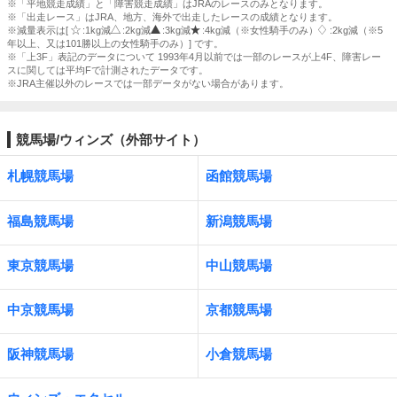
※「平地競走成績」と「障害競走成績」はJRAのレースのみとなります。
※「出走レース」はJRA、地方、海外で出走したレースの成績となります。
※減量表示は[
:1kg減
:2kg減
:3kg減
:4kg減（※女性騎手のみ）
:2kg減（※5
年以上、又は101勝以上の女性騎手のみ）] です。
※「上3F」表記のデータについて 1993年4月以前では一部のレースが上4F、障害レー
スに関しては平均Fで計測されたデータです。
※JRA主催以外のレースでは一部データがない場合があります。
競馬場/ウィンズ（外部サイト）
札幌競馬場
函館競馬場
福島競馬場
新潟競馬場
東京競馬場
中山競馬場
中京競馬場
京都競馬場
阪神競馬場
小倉競馬場