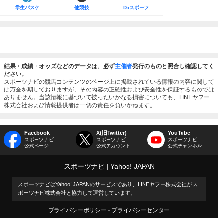
学生バスケ
他競技
Doスポーツ
結果・成績・オッズなどのデータは、必ず
主催者
発行のものと照合し確認してく
ださい。
スポーツナビの競馬コンテンツのページ上に掲載されている情報の内容に関して
は万全を期しておりますが、その内容の正確性および安全性を保証するものでは
ありません。当該情報に基づいて被ったいかなる損害についても、LINEヤフー
株式会社および情報提供者は一切の責任を負いかねます。
Facebook
X(旧Twitter)
YouTube
スポーツナビ
スポーツナビ
スポーツナビ
公式ページ
公式アカウント
公式チャンネル
スポーツナビ
Yahoo! JAPAN
スポーツナビはYahoo! JAPANのサービスであり、LINEヤフー株式会社がス
ポーツナビ株式会社と協力して運営しています。
プライバシーポリシー
プライバシーセンター