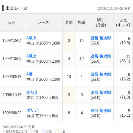
出走レース
2002/12/21 00:00
騎手
人気
日付
レース
着順
馬番
(オッズ)
(斤量)
4歳上
茂呂 菊次郎
6
1999/12/04
3
14
(19.5)
中山 ダ1800m 16頭
(55.0)
4歳上
茂呂 菊次郎
11
1999/10/03
4
12
(88.1)
中山 ダ1800m 13頭
(55.0)
4歳
茂呂 菊次郎
6
1999/03/13
13
1
(18.2)
中山 芝2000m 13頭
(55.0)
からま
茂呂 菊次郎
9
1998/11/15
3
3
(71.0)
東京 ダ1400m 9頭
(54.0)
ダリア
茂呂 菊次郎
5
1998/08/22
8
4
(15.1)
新潟 芝1200m 9頭
(53.0)
2002/12/21 00:00 更新
※着順の色分け [
:1着
:2着
:3着 ]