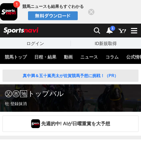
競馬ニュースも結果もすぐわかる
閉じる
スポーツナビ
検索
通知
i
ログイン
ID新規取得
競馬トップ
日程・結果
動画
ニュース
コラム
公式情
真中満＆五十嵐亮太が佐賀競馬予想に挑戦！（PR）
トップバル
牡 登録抹消
先週的中! AIが日曜重賞を大予想