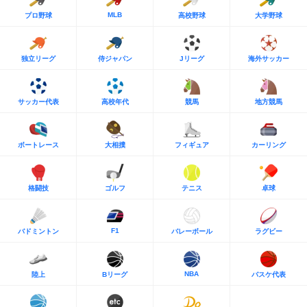
MLB
プロ野球
高校野球
大学野球
独立リーグ
侍ジャパン
Jリーグ
海外サッカー
サッカー代表
高校年代
競馬
地方競馬
ボートレース
大相撲
フィギュア
カーリング
格闘技
ゴルフ
テニス
卓球
F1
バドミントン
バレーボール
ラグビー
NBA
陸上
Bリーグ
バスケ代表