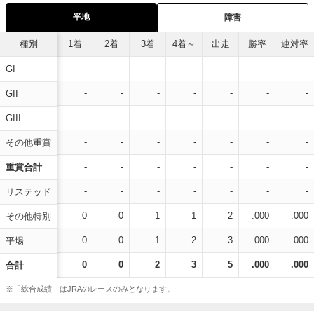
平地
障害
種別
1着
2着
3着
4着～
出走
勝率
連対率
-
-
-
-
-
-
-
GI
-
-
-
-
-
-
-
GII
-
-
-
-
-
-
-
GIII
-
-
-
-
-
-
-
その他重賞
-
-
-
-
-
-
-
重賞合計
-
-
-
-
-
-
-
リステッド
0
0
1
1
2
.000
.000
その他特別
0
0
1
2
3
.000
.000
平場
0
0
2
3
5
.000
.000
合計
※「総合成績」はJRAのレースのみとなります。