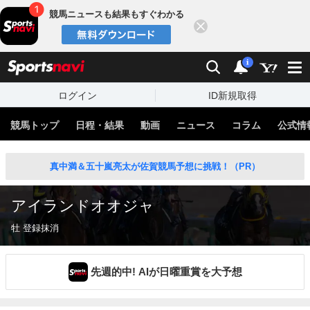
競馬ニュースも結果もすぐわかる
閉じる
スポーツナビ
検索
通知
i
ログイン
ID新規取得
競馬トップ
日程・結果
動画
ニュース
コラム
公式情
真中満＆五十嵐亮太が佐賀競馬予想に挑戦！（PR）
アイランドオオジャ
牡 登録抹消
先週的中! AIが日曜重賞を大予想