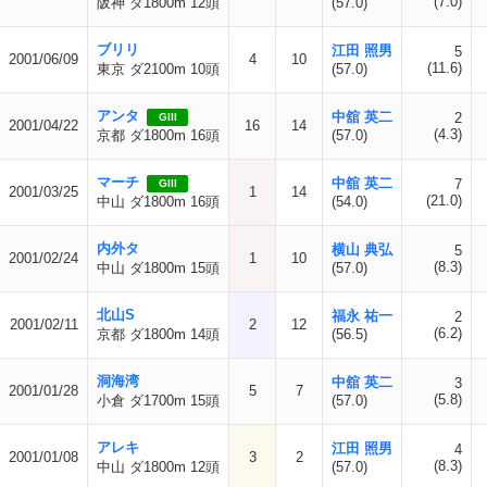
(7.0)
阪神 ダ1800m 12頭
(57.0)
ブリリ
江田 照男
5
2001/06/09
4
10
(11.6)
東京 ダ2100m 10頭
(57.0)
アンタ
中舘 英二
2
GIII
2001/04/22
16
14
(4.3)
京都 ダ1800m 16頭
(57.0)
マーチ
中舘 英二
7
GIII
2001/03/25
1
14
(21.0)
中山 ダ1800m 16頭
(54.0)
内外タ
横山 典弘
5
2001/02/24
1
10
(8.3)
中山 ダ1800m 15頭
(57.0)
北山S
福永 祐一
2
2001/02/11
2
12
(6.2)
京都 ダ1800m 14頭
(56.5)
洞海湾
中舘 英二
3
2001/01/28
5
7
(5.8)
小倉 ダ1700m 15頭
(57.0)
アレキ
江田 照男
4
2001/01/08
3
2
(8.3)
中山 ダ1800m 12頭
(57.0)