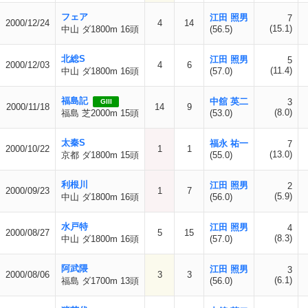
フェア
江田 照男
7
2000/12/24
4
14
(15.1)
中山 ダ1800m 16頭
(56.5)
北総S
江田 照男
5
2000/12/03
4
6
(11.4)
中山 ダ1800m 16頭
(57.0)
福島記
中舘 英二
3
GIII
2000/11/18
14
9
(8.0)
福島 芝2000m 15頭
(53.0)
太秦S
福永 祐一
7
2000/10/22
1
1
(13.0)
京都 ダ1800m 15頭
(55.0)
利根川
江田 照男
2
2000/09/23
1
7
(5.9)
中山 ダ1800m 16頭
(56.0)
水戸特
江田 照男
4
2000/08/27
5
15
(8.3)
中山 ダ1800m 16頭
(57.0)
阿武隈
江田 照男
3
2000/08/06
3
3
(6.1)
福島 ダ1700m 13頭
(56.0)