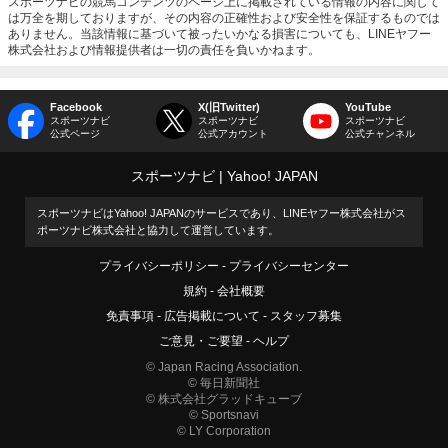
スポーツナビの競馬コンテンツのページ上に掲載されている情報の内容に関して
は万全を期しておりますが、その内容の正確性および安全性を保証するものでは
ありません。当該情報に基づいて被ったいかなる損害についても、LINEヤフー
株式会社および情報提供者は一切の責任を負いかねます。
Facebook
X(旧Twitter)
YouTube
スポーツナビ
スポーツナビ
スポーツナビ
公式ページ
公式アカウント
公式チャンネル
スポーツナビ
Yahoo! JAPAN
スポーツナビはYahoo! JAPANのサービスであり、LINEヤフー株式会社がス
ポーツナビ株式会社と協力して運営しています。
プライバシーポリシー
プライバシーセンター
規約
会社概要
免責事項
広告掲載について
スタッフ募集
ご意見・ご要望
ヘルプ
© Japan Racing Association.
© 毎日新聞社
© 株式会社グラッドキューブ
© Sportsnavi
© LY Corporation