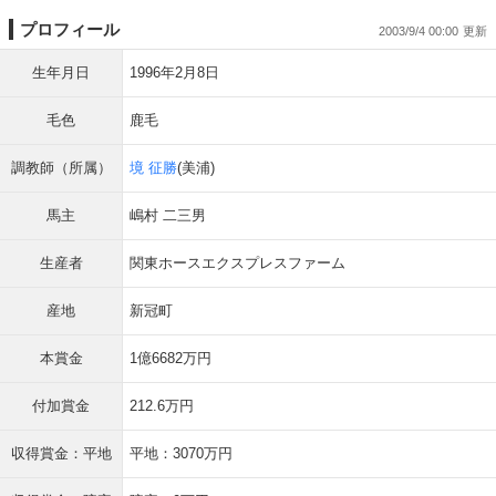
プロフィール
2003/9/4 00:00
生年月日
1996年2月8日
毛色
鹿毛
調教師（所属）
境 征勝
(美浦)
馬主
嶋村 二三男
生産者
関東ホースエクスプレスファーム
産地
新冠町
本賞金
1億6682万円
付加賞金
212.6万円
収得賞金：平地
平地：3070万円