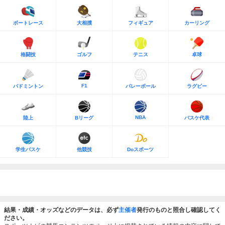
ボートレース
大相撲
フィギュア
カーリング
格闘技
ゴルフ
テニス
卓球
F1
バドミントン
バレーボール
ラグビー
NBA
陸上
Bリーグ
バスケ代表
学生バスケ
他競技
Doスポーツ
結果・成績・オッズなどのデータは、必ず
主催者
発行のものと照合し確認してく
ださい。