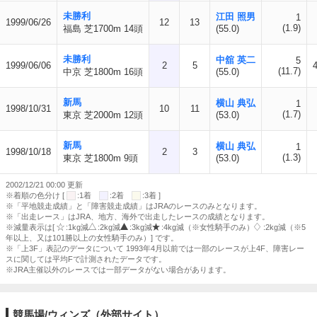
未勝利
江田 照男
1
1999/06/26
12
13
(1.9)
福島 芝1700m 14頭
(55.0)
未勝利
中舘 英二
5
1999/06/06
2
5
(11.7)
中京 芝1800m 16頭
(55.0)
新馬
横山 典弘
1
1998/10/31
10
11
(1.7)
東京 芝2000m 12頭
(53.0)
新馬
横山 典弘
1
1998/10/18
2
3
(1.3)
東京 芝1800m 9頭
(53.0)
2002/12/21 00:00 更新
※着順の色分け [
:1着
:2着
:3着 ]
※「平地競走成績」と「障害競走成績」はJRAのレースのみとなります。
※「出走レース」はJRA、地方、海外で出走したレースの成績となります。
※減量表示は[
:1kg減
:2kg減
:3kg減
:4kg減（※女性騎手のみ）
:2kg減（※5
年以上、又は101勝以上の女性騎手のみ）] です。
※「上3F」表記のデータについて 1993年4月以前では一部のレースが上4F、障害レー
スに関しては平均Fで計測されたデータです。
※JRA主催以外のレースでは一部データがない場合があります。
競馬場/ウィンズ（外部サイト）