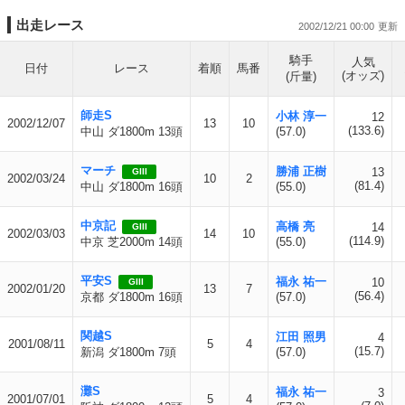
出走レース
2002/12/21 00:00
騎手
人気
日付
レース
着順
馬番
(オッズ)
(斤量)
師走S
小林 淳一
12
2002/12/07
13
10
(133.6)
中山 ダ1800m 13頭
(57.0)
マーチ
勝浦 正樹
13
GIII
2002/03/24
10
2
(81.4)
中山 ダ1800m 16頭
(55.0)
中京記
高橋 亮
14
GIII
2002/03/03
14
10
(114.9)
中京 芝2000m 14頭
(55.0)
平安S
福永 祐一
10
GIII
2002/01/20
13
7
(56.4)
京都 ダ1800m 16頭
(57.0)
関越S
江田 照男
4
2001/08/11
5
4
(15.7)
新潟 ダ1800m 7頭
(57.0)
灘S
福永 祐一
3
2001/07/01
5
4