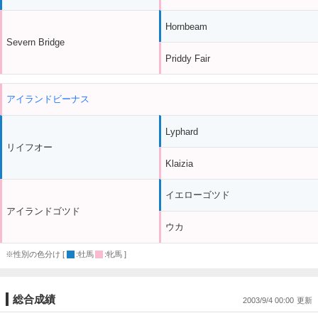
Hornbeam
Severn Bridge
Priddy Fair
アイランドビーナス
Lyphard
リイフオー
Klaizia
イエローゴツド
アイランドゴツド
ウカ
※性別の色分け [
:牡馬
:牝馬 ]
総合成績
2003/9/4 00:00