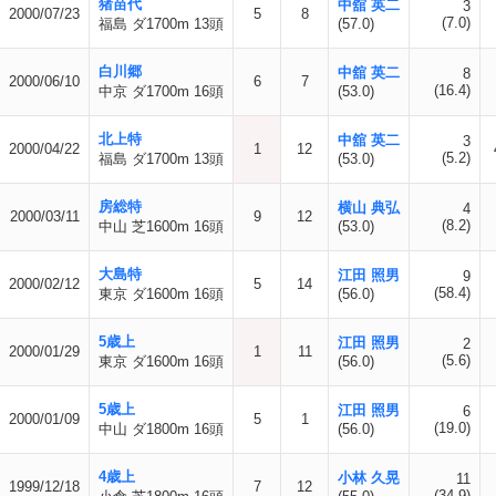
猪苗代
中舘 英二
3
2000/07/23
5
8
(7.0)
福島 ダ1700m 13頭
(57.0)
白川郷
中舘 英二
8
2000/06/10
6
7
(16.4)
中京 ダ1700m 16頭
(53.0)
北上特
中舘 英二
3
2000/04/22
1
12
(5.2)
福島 ダ1700m 13頭
(53.0)
房総特
横山 典弘
4
2000/03/11
9
12
(8.2)
中山 芝1600m 16頭
(53.0)
大島特
江田 照男
9
2000/02/12
5
14
(58.4)
東京 ダ1600m 16頭
(56.0)
5歳上
江田 照男
2
2000/01/29
1
11
(5.6)
東京 ダ1600m 16頭
(56.0)
5歳上
江田 照男
6
2000/01/09
5
1
(19.0)
中山 ダ1800m 16頭
(56.0)
4歳上
小林 久晃
11
1999/12/18
7
12
(34.9)