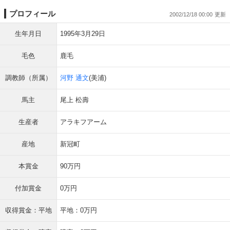
プロフィール
2002/12/18 00:00
生年月日
1995年3月29日
毛色
鹿毛
調教師（所属）
河野 通文
(美浦)
馬主
尾上 松壽
生産者
アラキフアーム
産地
新冠町
本賞金
90万円
付加賞金
0万円
収得賞金：平地
平地：0万円