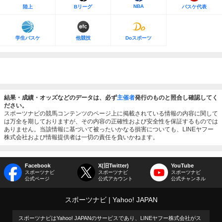
NBA
陸上
Bリーグ
バスケ代表
学生バスケ
他競技
Doスポーツ
結果・成績・オッズなどのデータは、必ず
主催者
発行のものと照合し確認してく
ださい。
スポーツナビの競馬コンテンツのページ上に掲載されている情報の内容に関して
は万全を期しておりますが、その内容の正確性および安全性を保証するものでは
ありません。当該情報に基づいて被ったいかなる損害についても、LINEヤフー
株式会社および情報提供者は一切の責任を負いかねます。
Facebook
X(旧Twitter)
YouTube
スポーツナビ
スポーツナビ
スポーツナビ
公式ページ
公式アカウント
公式チャンネル
スポーツナビ
Yahoo! JAPAN
スポーツナビはYahoo! JAPANのサービスであり、LINEヤフー株式会社がス