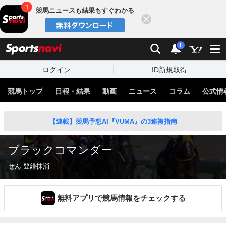
競馬ニュースも結果もすぐわかる
閉じる
スポーツナビ
検索
通知
i
ログイン
ID新規取得
競馬トップ
日程・結果
動画
ニュース
コラム
公式情
【連載】競馬予想AI『VUMA』の3連複指南
ブラックコマンダー
せん 登録抹消
無料アプリで競馬情報をチェックする