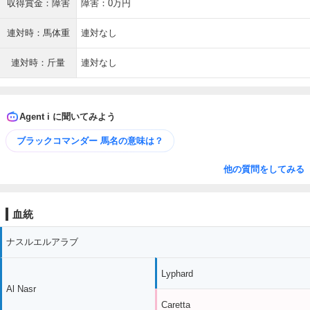
収得賞金：障害
障害：0万円
連対時：馬体重
連対なし
連対時：斤量
連対なし
Agent i に聞いてみよう
ブラックコマンダー 馬名の意味は？
他の質問をしてみる
血統
ナスルエルアラブ
Lyphard
Al Nasr
Caretta