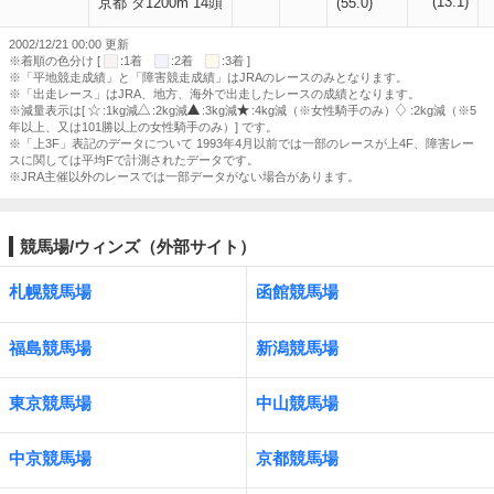
(13.1)
京都 ダ1200m 14頭
(55.0)
2002/12/21 00:00 更新
※着順の色分け [
:1着
:2着
:3着 ]
※「平地競走成績」と「障害競走成績」はJRAのレースのみとなります。
※「出走レース」はJRA、地方、海外で出走したレースの成績となります。
※減量表示は[
:1kg減
:2kg減
:3kg減
:4kg減（※女性騎手のみ）
:2kg減（※5
年以上、又は101勝以上の女性騎手のみ）] です。
※「上3F」表記のデータについて 1993年4月以前では一部のレースが上4F、障害レー
スに関しては平均Fで計測されたデータです。
※JRA主催以外のレースでは一部データがない場合があります。
競馬場/ウィンズ（外部サイト）
札幌競馬場
函館競馬場
福島競馬場
新潟競馬場
東京競馬場
中山競馬場
中京競馬場
京都競馬場