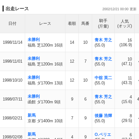
出走レース
2002/12/21 00:00
騎手
人気
日付
レース
着順
馬番
(オッズ)
(斤量)
未勝利
青木 芳之
16
1998/11/14
14
10
(106.9)
福島 芝1200m 16頭
(55.0)
未勝利
青木 芳之
10
1998/11/01
12
7
(47.1)
福島 芝1200m 16頭
(55.0)
未勝利
中舘 英二
11
1998/10/10
12
10
(43.3)
福島 ダ1700m 13頭
(55.0)
未勝利
青木 芳之
4
1998/07/11
9
6
(15.6)
函館 ダ1700m 9頭
(55.0)
新馬
後藤 浩輝
8
1998/02/21
7
9
(29.5)
京都 ダ1400m 10頭
(55.0)
新馬
O.ペリエ
6
1998/02/08
4
9