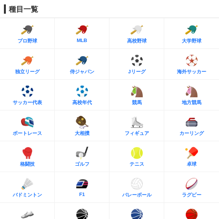
種目一覧
MLB
プロ野球
高校野球
大学野球
独立リーグ
侍ジャパン
Jリーグ
海外サッカー
サッカー代表
高校年代
競馬
地方競馬
ボートレース
大相撲
フィギュア
カーリング
格闘技
ゴルフ
テニス
卓球
F1
バドミントン
バレーボール
ラグビー