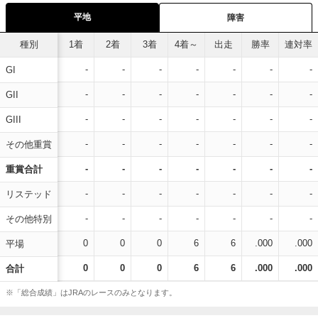
平地
障害
種別
1着
2着
3着
4着～
出走
勝率
連対率
-
-
-
-
-
-
-
GI
-
-
-
-
-
-
-
GII
-
-
-
-
-
-
-
GIII
-
-
-
-
-
-
-
その他重賞
-
-
-
-
-
-
-
重賞合計
-
-
-
-
-
-
-
リステッド
-
-
-
-
-
-
-
その他特別
0
0
0
6
6
.000
.000
平場
0
0
0
6
6
.000
.000
合計
※「総合成績」はJRAのレースのみとなります。