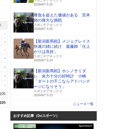
スポニチアネックス
2026/8/7 5:25
勝負を超えた価値がある 宮本
師の偉大な挑戦
スポニチアネックス
率
2026/8/7 5:25
-
【新潟新馬戦】メジェグレイス
-
快速の姉に続け 嘉藤師「仕上
-
がりは良好」
スポニチアネックス
-
2026/8/7 5:24
-
【新潟新馬戦】ホシノサミダ
-
レ 余力十分の好時計 小崎
「ダートの千二ならアドバンテ
-
ージになりそう」
スポニチアネックス
.105
2026/8/7 5:23
.105
ニュース一覧
おすすめ記事（Doスポーツ）