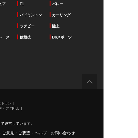
ュア
F1
バレー
バドミントン
カーリング
ラグビー
陸上
レース
他競技
Doスポーツ
ストラン
ィア TRILL
力して運営しています。
-
ご意見・ご要望
-
ヘルプ・お問い合わせ