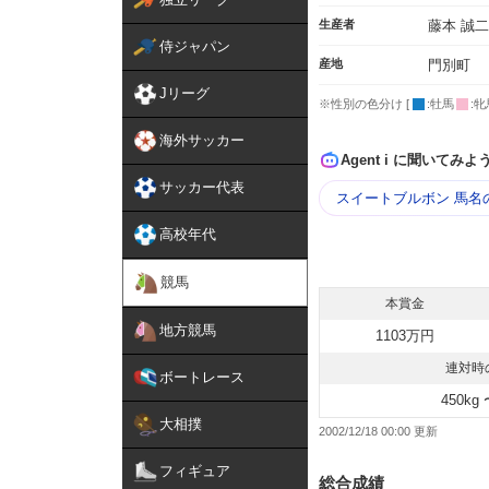
生産者
藤本 誠二
侍ジャパン
産地
門別町
Jリーグ
※性別の色分け [
:牡馬
:牝
海外サッカー
Agent i に聞いてみよ
サッカー代表
スイートブルボン 馬名
高校年代
競馬
本賞金
地方競馬
1103万円
連対時
ボートレース
450kg 
大相撲
2002/12/18 00:00
フィギュア
総合成績