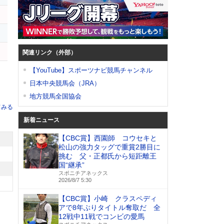
ー
関連リンク（外部）
【YouTube】スポーツナビ競馬チャンネル
日本中央競馬会（JRA）
地方競馬全国協会
てみる
新着ニュース
【CBC賞】西園師 コウセキと
松山の強力タッグで重賞2勝目に
挑む 父・正都氏から短距離王
国“継承”
スポニチアネックス
2026/8/7 5:30
【CBC賞】小崎 クラスペディ
アで8年ぶりタイトル奪取だ 全
12戦中11戦でコンビの愛馬