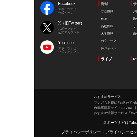
Facebook
野球
サ
スポーツナビ
プロ野球
J
公式ページ
MLB
海
X（旧Twitter）
高校野球
サ
スポーツナビ
公式アカウント
大学野球
高
独立リーグ
YouTube
スポーツナビ
侍ジャパン
公式チャンネル
ライブ
to
おすすめサービス
マンガもお得にPayPayで eboo
自動車情報サイトcarview!
おすすめ情報サービス「mybe
スポーツナビはYah
プライバシーポリシー
-
プライバシーセ