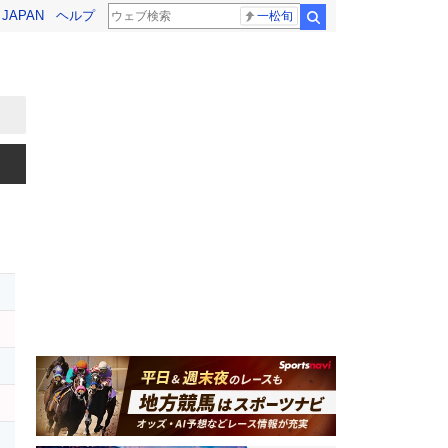
! JAPAN
ヘルプ
一松旬
検索