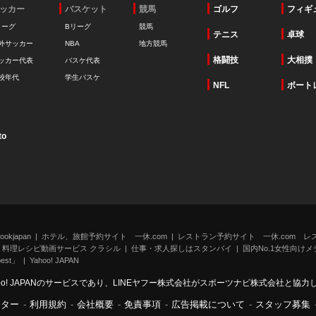
ッカー
バスケット
競馬
ゴルフ
フィギ
リーグ
Bリーグ
競馬
テニス
卓球
外サッカー
NBA
地方競馬
格闘技
大相撲
ッカー代表
バスケ代表
校年代
学生バスケ
NFL
ボート
to
kjapan
ホテル、旅館予約サイト 一休.com
レストラン予約サイト 一休.com レ
料理レシピ動画サービス クラシル
仕事・求人探しはスタンバイ
国内No.1女性向けメデ
st」
Yahoo! JAPAN
oo! JAPANのサービスであり、LINEヤフー株式会社がスポーツナビ株式会社と協
ンター
-
利用規約
-
会社概要
-
免責事項
-
広告掲載について
-
スタッフ募集