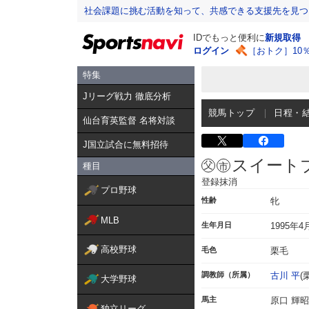
社会課題に挑む活動を知って、共感できる支援先を見つ
IDでもっと便利に
新規取得
ログイン
［おトク］10
特集
Jリーグ戦力 徹底分析
競馬トップ
日程・
仙台育英監督 名将対談
J国立試合に無料招待
スイート
種目
登録抹消
プロ野球
性齢
牝
MLB
生年月日
1995年4
高校野球
毛色
栗毛
調教師（所属）
古川 平
(
大学野球
馬主
原口 輝昭
独立リーグ