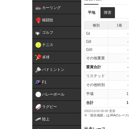
カーリング
平地
障害
格闘技
種別
1着
ゴルフ
GI
-
GII
-
テニス
GIII
-
卓球
その他重賞
-
重賞合計
-
バドミントン
リステッド
-
F1
その他特別
-
平場
1
バレーボール
合計
1
ラグビー
2002/12/18 00:00 更新
※「総合成績」はJRAのレー
陸上
出走レース