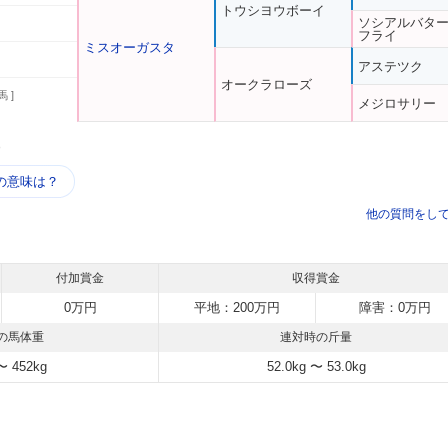
トウシヨウボーイ
ソシアルバタ
フライ
ミスオーガスタ
アステツク
オークラローズ
馬 ]
メジロサリー
う
の意味は？
他の質問をし
付加賞金
収得賞金
0万円
平地：200万円
障害：0万円
の馬体重
連対時の斤量
〜 452kg
52.0kg 〜 53.0kg