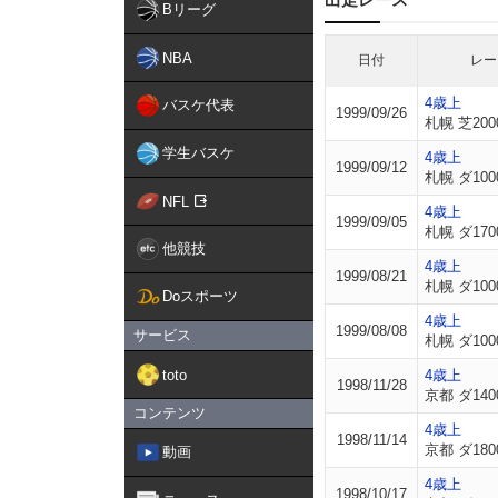
Bリーグ
NBA
日付
レー
4歳上
バスケ代表
1999/09/26
札幌 芝200
学生バスケ
4歳上
1999/09/12
札幌 ダ100
NFL
4歳上
1999/09/05
札幌 ダ170
他競技
4歳上
1999/08/21
札幌 ダ100
Doスポーツ
4歳上
1999/08/08
サービス
札幌 ダ100
toto
4歳上
1998/11/28
京都 ダ140
コンテンツ
4歳上
1998/11/14
京都 ダ180
動画
4歳上
1998/10/17