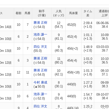
騎手
人気
タイム
通過順
ス
着順
馬番
馬体重
(斤量)
(オッズ)
差
上3F
勝浦 正樹
12
2:09.4
06-06-06
10
7
452(0)
(54.7)
(+1.0)
38.4
0m 14頭
(☆54.0)
池添 謙一
9
1:01.1
10-09
6
2
452(-4)
(41.1)
(+1.3)
36.5
0m 10頭
(☆54.0)
四位 洋文
9
1:48.9
03-03-03
10
7
456(+2)
(40.3)
(+2.8)
39.7
0m 13頭
(55.0)
勝浦 正樹
11
1:01.0
10-10
6
3
454(-4)
(80.2)
(+0.8)
36.5
0m 12頭
(☆54.0)
勝浦 正樹
10
1:01.3
08-10
12
11
458(+18)
(42.1)
(+1.8)
37.1
0m 12頭
(☆54.0)
今村 康成
8
1:27.2
09-09
10
1
440(0)
(30.1)
(+1.8)
38.3
0m 10頭
(▲50.0)
池添 謙一
9
1:54.7
09-10-07
10
6
440(0)
(31.4)
(+1.9)
38.4
0m 13頭
(☆52.0)
四位 洋文
8
1:25.2
03-03
9
4
440(-14)