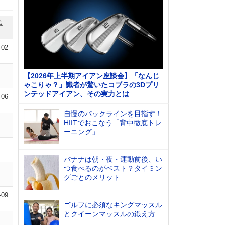
位
-02
【2026年上半期アイアン座談会】「なんじ
ゃこりゃ？」識者が驚いたコブラの3Dプリ
ンテッドアイアン、その実力とは
-06
自慢のバックラインを目指す！
HIITでおこなう「背中徹底トレ
ーニング」
バナナは朝・夜・運動前後、い
つ食べるのがベスト？タイミン
グごとのメリット
-09
ゴルフに必須なキングマッスル
とクイーンマッスルの鍛え方