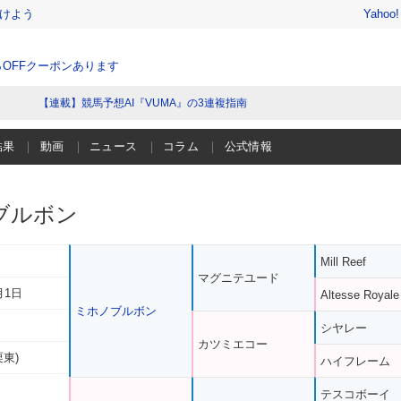
けよう
Yahoo
％OFFクーポンあります
【連載】競馬予想AI『VUMA』の3連複指南
結果
動画
ニュース
コラム
公式情報
ブルボン
Mill Reef
マグニテユード
月1日
Altesse Royale
ミホノブルボン
シヤレー
カツミエコー
栗東)
ハイフレーム
テスコボーイ