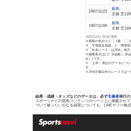
新馬
1997/11/23
京都 芝120
新馬
1997/11/08
京都 芝160
2002/12/21 00:00 更新
※着順の色分け [
:1着
※「平地競走成績」と「障害競
※「出走レース」はJRA、地
※減量表示は[
:1kg減
:2k
み）] です。
※「上3F」表記のデータについ
す。
※JRA主催以外のレースでは
結果・成績・オッズなどのデータは、必ず
主催者
発行の
スポーツナビの競馬コンテンツのページ上に掲載されて
づいて被ったいかなる損害についても、LINEヤフー株