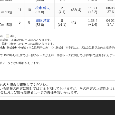
松永 幹夫
2
1:13.1
08-08
11
10
438(-4)
(4.1)
(+2.2)
37.6
0m 13頭
(53.0)
四位 洋文
8
1:36.4
04-02
5
8
442
(51.3)
(+1.4)
37.7
0m 15頭
(53.0)
:2着
:3着 ]
走成績」はJRAのレースのみとなります。
方、海外で出走したレースの成績となります。
g減
:3kg減
:4kg減（※女性騎手のみ）
:2kg減（※5年以上、又は101勝以上の女性騎手
て 1993年4月以前では一部のレースが上4F、障害レースに関しては平均Fで計測されたデ
一部データがない場合があります。
ものと照合し確認してください。
いる情報の内容に関しては万全を期しておりますが、その内容の正確性およ
式会社および情報提供者は一切の責任を負いかねます。