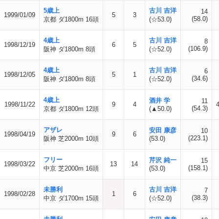
5歳上
古川 吉洋
14
1999/01/09
5
3
(58.0)
京都 ダ1800m 16頭
(☆53.0)
4歳上
古川 吉洋
8
1998/12/19
6
5
(106.9)
阪神 ダ1800m 8頭
(☆52.0)
4歳上
古川 吉洋
6
1998/12/05
5
1
(34.6)
阪神 ダ1800m 8頭
(☆52.0)
4歳上
酒井 学
11
1998/11/22
9
4
(54.3)
京都 ダ1800m 12頭
(▲50.0)
アザレ
安田 康彦
10
1998/04/19
9
6
(223.1)
阪神 芝2000m 10頭
(53.0)
フリー
芹沢 純一
15
1998/03/22
13
14
(158.1)
中京 芝2000m 16頭
(53.0)
未勝利
古川 吉洋
7
1998/02/28
1
6
(38.3)
中京 ダ1700m 15頭
(☆52.0)