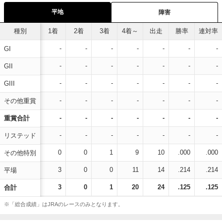
平地
障害
種別
1着
2着
3着
4着～
出走
勝率
連対率
-
-
-
-
-
-
-
GI
-
-
-
-
-
-
-
GII
-
-
-
-
-
-
-
GIII
-
-
-
-
-
-
-
その他重賞
-
-
-
-
-
-
-
重賞合計
-
-
-
-
-
-
-
リステッド
0
0
1
9
10
.000
.000
その他特別
3
0
0
11
14
.214
.214
平場
3
0
1
20
24
.125
.125
合計
※「総合成績」はJRAのレースのみとなります。