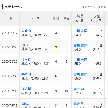
出走レース
2002/12/21 00:00
騎手
人気
日付
レース
着順
馬番
(オッズ)
(斤量)
大倉山
古川 吉洋
4
2000/09/17
4
6
(13.2)
札幌 芝1800m 12頭
(54.0)
HTB
古川 吉洋
11
2000/09/03
3
3
札幌 芝2000m 13頭
(152.6)
(54.0)
オーロ
古川 吉洋
9
2000/08/20
4
2
(36.6)
札幌 ダ1700m 13頭
(55.0)
羊蹄山
古川 吉洋
11
2000/08/06
6
11
(190.9)
札幌 ダ1700m 11頭
(55.0)
加古川
酒井 学
10
2000/07/09
9
10
(107.8)
阪神 ダ1800m 12頭
(52.0)
5歳上
酒井 学
14
2000/05/27
11
7
(210.8)
中京 芝1700m 14頭
(☆54.0)