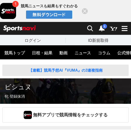
競馬ニュースも結果もすぐわかる
閉じる
スポーツナビ
検索
通知
i
ログイン
ID新規取得
競馬トップ
日程・結果
動画
ニュース
コラム
公式情
【連載】競馬予想AI『VUMA』の3連複指南
ビシュヌ
牝 登録抹消
無料アプリで競馬情報をチェックする