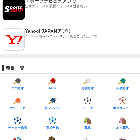
スポーツナビ公式アプリ
注目のレースも最新ニュースも逃さない
Yahoo! JAPANアプリ
スポーツ情報やニュース、天気もこれひとつで
種目一覧
MLB
プロ野球
高校野球
大学野球
独立リーグ
侍ジャパン
Jリーグ
海外サッカー
サッカー代表
高校年代
競馬
地方競馬