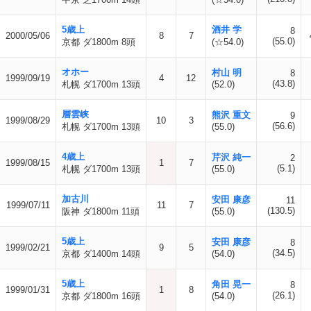
5歳上
酒井 学
8
2000/05/06
8
7
(55.0)
京都 ダ1800m 8頭
(☆54.0)
オホー
村山 明
8
1999/09/19
4
12
(43.8)
札幌 ダ1700m 13頭
(52.0)
層雲峡
熊沢 重文
9
1999/08/29
10
3
(56.6)
札幌 ダ1700m 13頭
(55.0)
4歳上
芹沢 純一
2
1999/08/15
1
7
(5.1)
札幌 ダ1700m 13頭
(55.0)
加古川
安田 康彦
11
1999/07/11
11
7
(130.5)
阪神 ダ1800m 11頭
(55.0)
5歳上
安田 康彦
8
1999/02/21
9
5
(34.5)
京都 ダ1400m 14頭
(54.0)
5歳上
角田 晃一
8
1999/01/31
1
8
(26.1)
京都 ダ1800m 16頭
(54.0)