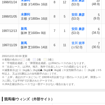
未勝利
安田 康彦
10
1998/01/24
8
12
(48.9)
京都 ダ1400m 16頭
(53.0)
未勝利
安田 康彦
5
1998/01/05
8
5
(9.0)
京都 ダ1800m 16頭
(53.0)
新馬
安田 康彦
6
1997/12/13
7
1
(34.5)
阪神 芝1600m 9頭
(53.0)
新馬
古川 吉洋
7
1997/11/29
6
11
(30.5)
阪神 芝1600m 14頭
(☆52.0)
2002/12/21 00:00 更新
※着順の色分け [
:1着
:2着
:3着 ]
※「平地競走成績」と「障害競走成績」はJRAのレースのみとなります。
※「出走レース」はJRA、地方、海外で出走したレースの成績となります。
※減量表示は[
:1kg減
:2kg減
:3kg減
:4kg減（※女性騎手のみ）
:2kg減（※5
年以上、又は101勝以上の女性騎手のみ）] です。
※「上3F」表記のデータについて 1993年4月以前では一部のレースが上4F、障害レー
スに関しては平均Fで計測されたデータです。
※JRA主催以外のレースでは一部データがない場合があります。
競馬場/ウィンズ（外部サイト）