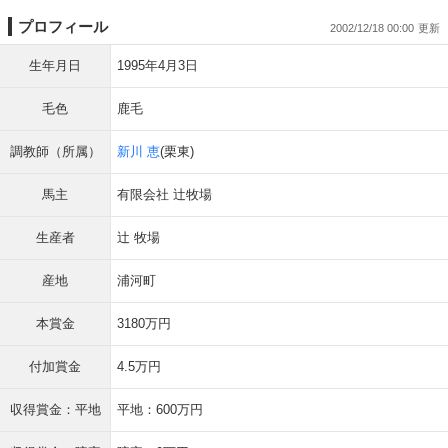
プロフィール
2002/12/18 00:00
生年月日
1995年4月3日
毛色
鹿毛
調教師（所属）
新川 恵
(栗東)
馬主
有限会社 辻牧場
生産者
辻 牧場
産地
浦河町
本賞金
3180万円
付加賞金
4.5万円
収得賞金：平地
平地：600万円