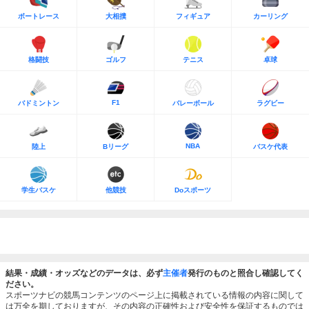
ボートレース
大相撲
フィギュア
カーリング
格闘技
ゴルフ
テニス
卓球
F1
バドミントン
バレーボール
ラグビー
NBA
陸上
Bリーグ
バスケ代表
学生バスケ
他競技
Doスポーツ
結果・成績・オッズなどのデータは、必ず
主催者
発行のものと照合し確認してく
ださい。
スポーツナビの競馬コンテンツのページ上に掲載されている情報の内容に関して
は万全を期しておりますが、その内容の正確性および安全性を保証するものでは