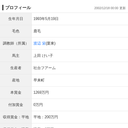
プロフィール
2002/12/18 00:00
生年月日
1993年5月19日
毛色
鹿毛
調教師（所属）
渡辺 栄
(栗東)
馬主
上田 けい子
生産者
社台フアーム
産地
早来町
本賞金
1269万円
付加賞金
0万円
収得賞金：平地
平地：200万円