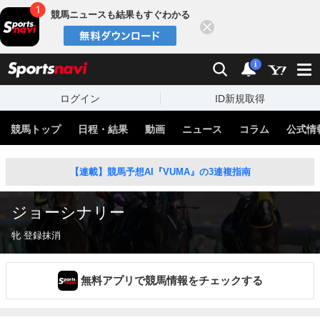
競馬ニュースも結果もすぐわかる
閉じる
スポーツナビ
検索
通知
i
ログイン
ID新規取得
競馬トップ
日程・結果
動画
ニュース
コラム
公式情
【連載】競馬予想AI『VUMA』の3連複指南
ジョーシナリー
牝 登録抹消
無料アプリで競馬情報をチェックする