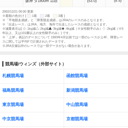
(8.5)
阪神 ダ1800m 11頭
(53.0)
2002/12/21 00:00 更新
※着順の色分け [
:1着
:2着
:3着 ]
※「平地競走成績」と「障害競走成績」はJRAのレースのみとなります。
※「出走レース」はJRA、地方、海外で出走したレースの成績となります。
※減量表示は[
:1kg減
:2kg減
:3kg減
:4kg減（※女性騎手のみ）
:2kg減（※5
年以上、又は101勝以上の女性騎手のみ）] です。
※「上3F」表記のデータについて 1993年4月以前では一部のレースが上4F、障害レー
スに関しては平均Fで計測されたデータです。
※JRA主催以外のレースでは一部データがない場合があります。
競馬場/ウィンズ（外部サイト）
札幌競馬場
函館競馬場
福島競馬場
新潟競馬場
東京競馬場
中山競馬場
中京競馬場
京都競馬場