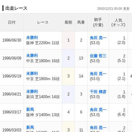
出走レース
2002/12/21 00:00
騎手
人気
日付
レース
着順
馬番
(オッズ)
(斤量)
未勝利
角田 晃一
1
1996/06/30
1
2
(2.0)
阪神 芝2200m 11頭
(53.0)
未勝利
佐藤 哲三
2
1996/06/09
2
13
(5.1)
中京 芝1800m 16頭
(53.0)
未勝利
角田 晃一
1
1996/05/19
3
14
(2.1)
中京 芝1800m 16頭
(53.0)
未勝利
千田 輝彦
1
1996/04/21
2
3
(1.8)
新潟 芝1400m 14頭
(53.0)
新馬
角田 晃一
2
1996/03/17
4
6
(6.4)
阪神 ダ1400m 13頭
(53.0)
新馬
角田 晃一
2
1996/03/03
3
11