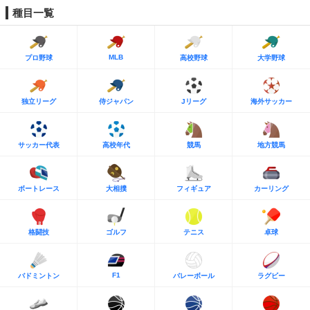
種目一覧
MLB
プロ野球
高校野球
大学野球
独立リーグ
侍ジャパン
Jリーグ
海外サッカー
サッカー代表
高校年代
競馬
地方競馬
ボートレース
大相撲
フィギュア
カーリング
格闘技
ゴルフ
テニス
卓球
F1
バドミントン
バレーボール
ラグビー