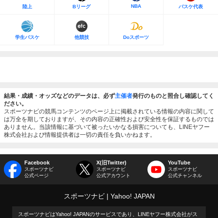
NBA
陸上
Bリーグ
バスケ代表
学生バスケ
他競技
Doスポーツ
結果・成績・オッズなどのデータは、必ず
主催者
発行のものと照合し確認してく
ださい。
スポーツナビの競馬コンテンツのページ上に掲載されている情報の内容に関して
は万全を期しておりますが、その内容の正確性および安全性を保証するものでは
ありません。当該情報に基づいて被ったいかなる損害についても、LINEヤフー
株式会社および情報提供者は一切の責任を負いかねます。
Facebook
X(旧Twitter)
YouTube
スポーツナビ
スポーツナビ
スポーツナビ
公式ページ
公式アカウント
公式チャンネル
スポーツナビ
Yahoo! JAPAN
スポーツナビはYahoo! JAPANのサービスであり、LINEヤフー株式会社がス