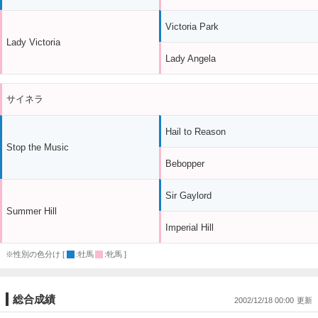
Victoria Park
Lady Victoria
Lady Angela
サイネラ
Hail to Reason
Stop the Music
Bebopper
Sir Gaylord
Summer Hill
Imperial Hill
※性別の色分け [
:牡馬
:牝馬 ]
総合成績
2002/12/18 00:00