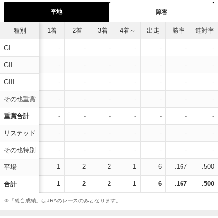
平地
障害
種別
1着
2着
3着
4着～
出走
勝率
連対率
-
-
-
-
-
-
-
GI
-
-
-
-
-
-
-
GII
-
-
-
-
-
-
-
GIII
-
-
-
-
-
-
-
その他重賞
-
-
-
-
-
-
-
重賞合計
-
-
-
-
-
-
-
リステッド
-
-
-
-
-
-
-
その他特別
1
2
2
1
6
.167
.500
平場
1
2
2
1
6
.167
.500
合計
※「総合成績」はJRAのレースのみとなります。