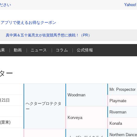
ださい
Yahoo
、アプリで使えるお得なクーポン
真中満＆五十嵐亮太が佐賀競馬予想に挑戦！（PR）
結果
動画
ニュース
コラム
公式情報
ター
Mr. Prospector
Woodman
月21日
Playmate
ヘクタープロテクタ
ー
Riverman
Korveya
(栗東)
Konafa
Northern Dance