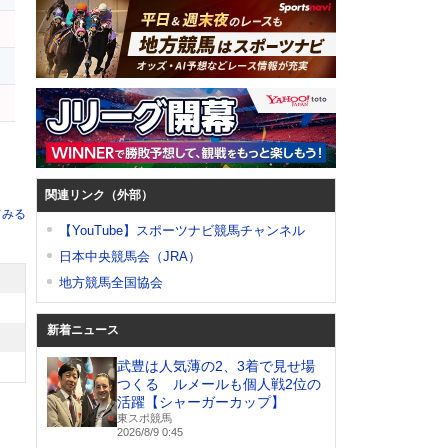
関連リンク（外部）
てみる
【YouTube】スポーツナビ競馬チャンネル
日本中央競馬会（JRA）
地方競馬全国協会
新着ニュース
武豊は人気薄の2、3着で見せ場
つくる ルメールも個人戦2位の
活躍【シャーガーカップ】
東スポ競馬
2026/8/9 0:45