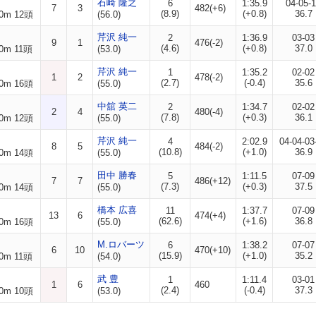
石崎 隆之
6
1:35.9
04-05-
7
3
482(+6)
(8.9)
(+0.8)
36.7
0m 12頭
(56.0)
芹沢 純一
2
1:36.9
03-03
9
1
476(-2)
(4.6)
(+0.8)
37.0
0m 11頭
(53.0)
芹沢 純一
1
1:35.2
02-02
1
2
478(-2)
(2.7)
(-0.4)
35.6
0m 16頭
(55.0)
中舘 英二
2
1:34.7
02-02
2
4
480(-4)
(7.8)
(+0.3)
36.1
0m 12頭
(55.0)
芹沢 純一
4
2:02.9
04-04-03
8
5
484(-2)
(10.8)
(+1.0)
36.9
0m 14頭
(55.0)
田中 勝春
5
1:11.5
07-09
7
7
486(+12)
(7.3)
(+0.3)
37.5
0m 14頭
(55.0)
橋本 広喜
11
1:37.7
07-09
13
6
474(+4)
(62.6)
(+1.6)
36.8
0m 16頭
(55.0)
M.ロバーツ
6
1:38.2
07-07
6
10
470(+10)
(15.9)
(+1.0)
35.2
0m 11頭
(54.0)
武 豊
1
1:11.4
03-01
1
6
460
(2.4)
(-0.4)
37.3
0m 10頭
(53.0)