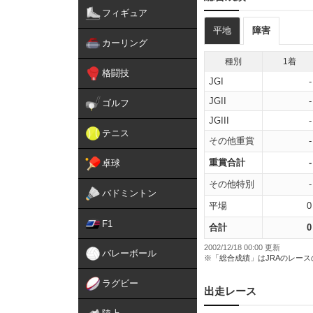
フィギュア
平地
障害
カーリング
種別
1着
格闘技
JGI
-
JGII
-
ゴルフ
JGIII
-
テニス
その他重賞
-
重賞合計
-
卓球
その他特別
-
バドミントン
平場
0
F1
合計
0
2002/12/18 00:00 更新
バレーボール
※「総合成績」はJRAのレー
ラグビー
出走レース