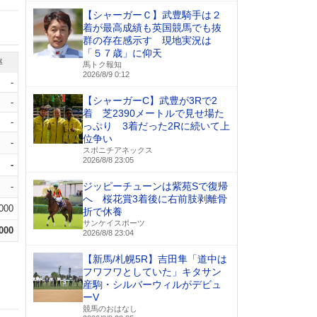
【シャーガーＣ】武豊騎手は２
着が最高成績も英国競馬でも抜
群の存在感示す 現地実況は
「５７歳」に仰天
率
馬トク報知
2026/8/9 0:12
-
【シャーガーC】武豊が3Rで2
-
着 芝2390メートルで見せ場た
-
っぷり 3着だった2Rに続いて上
位争い
-
スポニチアネックス
2026/8/8 23:05
-
ジッピーチューンは紫苑Sで復帰
-
へ 桜花賞3着後に右前肢剥離骨
.000
折で休養
サンケイスポーツ
.000
2026/8/8 23:04
【新馬/札幌5R】吉田隼「道中は
フワフワとしていた」キタサン
産駒・シルバーウィルがデビュ
ーV
競馬のおはなし