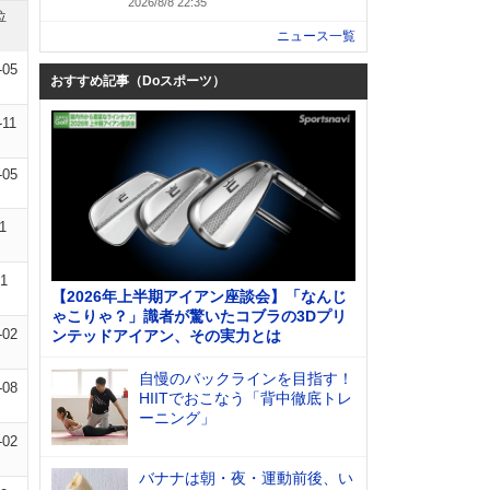
2026/8/8 22:35
位
ニュース一覧
-05
おすすめ記事（Doスポーツ）
-11
-05
1
01
【2026年上半期アイアン座談会】「なんじ
ゃこりゃ？」識者が驚いたコブラの3Dプリ
-02
ンテッドアイアン、その実力とは
自慢のバックラインを目指す！
-08
HIITでおこなう「背中徹底トレ
ーニング」
-02
バナナは朝・夜・運動前後、い