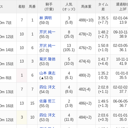
騎手
人気
タイム
通過順
ス
着順
馬番
馬体重
(斤量)
(オッズ)
差
上3F
林 満明
3
3:35.5
02-01-04
7
1
488(+10)
(5.8)
(+7.7)
13.9
0m 7頭
(59.0)
芹沢 純一
8
1:48.2
09-10-11
10
1
478(+2)
(25.0)
(+2.7)
38.9
0m 12頭
(55.0)
芹沢 純一
13
1:50.8
02-03-05
10
6
476(+2)
0m 14頭
(105.1)
(+1.0)
36.1
(57.0)
菊沢 隆徳
5
1:41.7
10-11-1
13
3
474(-6)
(10.0)
(+4.4)
41.9
0m 15頭
(53.0)
山本 康志
4
1:35.2
01-01-
1
6
480(-2)
(6.1)
(-0.3)
35.5
0m 8頭
(▲53.0)
四位 洋文
4
2:02.8
02-02-02
7
7
482(-4)
(8.6)
(+1.1)
37.7
0m 13頭
(54.0)
佐藤 哲三
2
1:49.5
06-06-05
13
15
486(+2)
(3.9)
(+1.3)
36.7
0m 16頭
(55.0)
四位 洋文
4
2:03.6
01-01-01
3
10
484(+2)
(11.8)
(+0.3)
35.0
0m 12頭
(53.0)