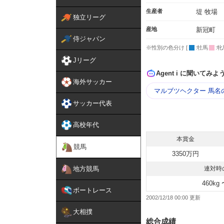
生産者
堤 牧場
独立リーグ
産地
新冠町
侍ジャパン
※性別の色分け [
:牡馬
:牝
Jリーグ
Agent i に聞いてみよ
海外サッカー
マルブツヘクター 馬名
サッカー代表
高校年代
本賞金
競馬
3350万円
地方競馬
連対時
460kg 
ボートレース
2002/12/18 00:00
大相撲
総合成績