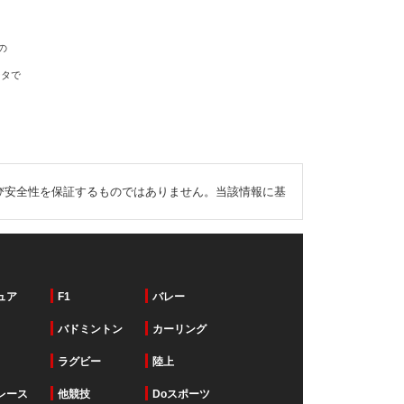
の
ータで
び安全性を保証するものではありません。当該情報に基
ュア
F1
バレー
バドミントン
カーリング
ラグビー
陸上
レース
他競技
Doスポーツ