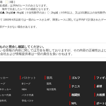
:2着
:3着 ]
走成績」はJRAのレースのみとなります。
方、海外で出走したレースの成績となります。
g減
:3kg減
:4kg減（※女性騎手のみ）
:2kg減（※5年以上、又は101勝以上の女性騎手
て 1993年4月以前では一部のレースが上4F、障害レースに関しては平均Fで計測されたデ
一部データがない場合があります。
ものと照合し確認してください。
いる情報の内容に関しては万全を期しておりますが、その内容の正確性およ
式会社および情報提供者は一切の責任を負いかねます。
ッカー
バスケット
競馬
ゴルフ
フィギ
リーグ
Bリーグ
競馬
テニス
卓球
外サッカー
NBA
地方競馬
格闘技
大相撲
ッカー代表
バスケ代表
校年代
学生バスケ
NFL
ボート