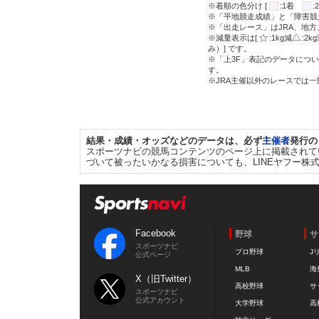
※着順の色分け [
:1着
※「平地競走成績」と「障害競
※「出走レース」はJRA、地
※減量表示は[
:1kg減
:2k
み）] です。
※「上3F」表記のデータについ
す。
※JRA主催以外のレースでは
結果・成績・オッズなどのデータは、必ず
主催者
発行の
スポーツナビの競馬コンテンツのページ上に掲載されて
づいて被ったいかなる損害についても、LINEヤフー株
Facebook
野球
サ
スポーツナビ
プロ野球
J
公式ページ
MLB
海
X（旧Twitter）
高校野球
サ
スポーツナビ
公式アカウント
大学野球
高