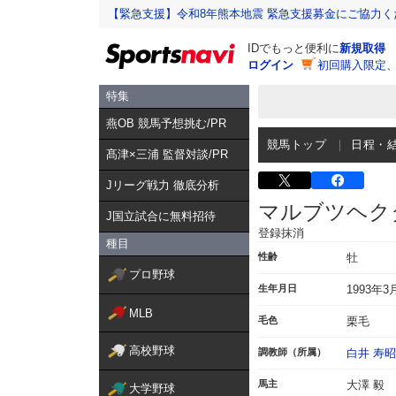
【緊急支援】令和8年熊本地震 緊急支援募金にご協力く
IDでもっと便利に
新規取得
ログイン
初回購入限定
特集
燕OB 競馬予想挑む/PR
競馬トップ
日程・
髙津×三浦 監督対談/PR
Jリーグ戦力 徹底分析
マルブツヘク
J国立試合に無料招待
登録抹消
種目
性齢
牡
プロ野球
生年月日
1993年3
MLB
毛色
栗毛
高校野球
調教師（所属）
白井 寿昭
馬主
大澤 毅
大学野球