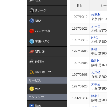
陸上
日付
レー
Bリーグ
未勝利
1997/10/12
東京 障310
NBA
オーロ
1997/08/23
札幌 ダ170
バスケ代表
HBC
1997/08/16
学生バスケ
札幌 芝180
船橋S
1997/04/06
NFL
中山 芝160
5歳上
他競技
1997/03/08
阪神 芝160
Doスポーツ
大津特
1997/02/08
京都 芝200
サービス
太宰府
1997/01/26
小倉 芝180
toto
猪名川
コンテンツ
1996/12/14
阪神 芝200
動画