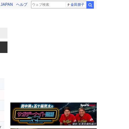
! JAPAN
ヘルプ
金田朋子
検索
r