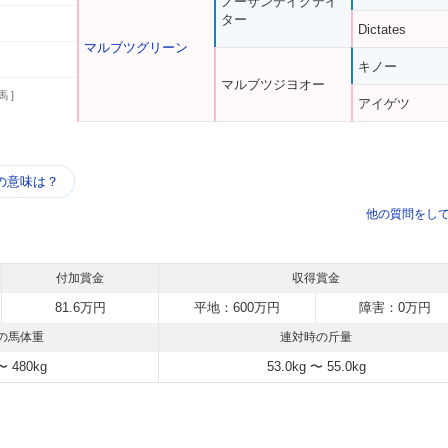
ノーザンデイクテイ
ター
Dictates
マルブツグリーン
キノー
マルブツジヨオー
馬 ]
アイゲツ
う
の意味は？
他の質問をし
付加賞金
収得賞金
81.6万円
平地：600万円
障害：0万円
の馬体重
連対時の斤量
〜 480kg
53.0kg 〜 55.0kg