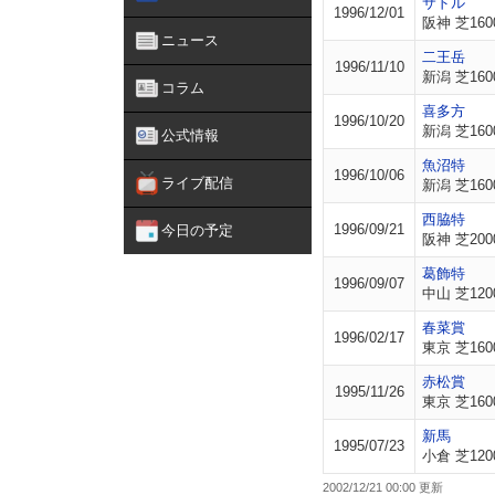
サドル
1996/12/01
阪神 芝160
ニュース
二王岳
1996/11/10
新潟 芝160
コラム
喜多方
1996/10/20
新潟 芝160
公式情報
魚沼特
1996/10/06
ライブ配信
新潟 芝160
西脇特
1996/09/21
今日の予定
阪神 芝200
葛飾特
1996/09/07
中山 芝120
春菜賞
1996/02/17
東京 芝160
赤松賞
1995/11/26
東京 芝160
新馬
1995/07/23
小倉 芝120
2002/12/21 00:00 更新