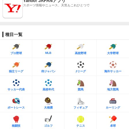
Yahoo! JAPANアプリ
スポーツ情報やニュース、天気もこれひとつで
種目一覧
MLB
プロ野球
高校野球
大学野球
独立リーグ
侍ジャパン
Jリーグ
海外サッカー
サッカー代表
高校年代
競馬
地方競馬
ボートレース
大相撲
フィギュア
カーリング
格闘技
ゴルフ
テニス
卓球