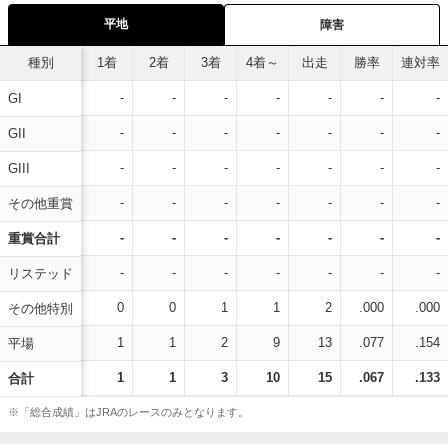
平地
障害
種別
1着
2着
3着
4着～
出走
勝率
連対率
-
-
-
-
-
-
-
GI
-
-
-
-
-
-
-
GII
-
-
-
-
-
-
-
GIII
-
-
-
-
-
-
-
その他重賞
-
-
-
-
-
-
-
重賞合計
-
-
-
-
-
-
-
リステッド
0
0
1
1
2
.000
.000
その他特別
1
1
2
9
13
.077
.154
平場
1
1
3
10
15
.067
.133
合計
※「総合成績」はJRAのレースのみとなります。