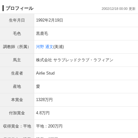
プロフィール
2002/12/18 00:00
生年月日
1992年2月19日
毛色
黒鹿毛
調教師（所属）
河野 通文
(美浦)
馬主
株式会社 サラブレッドクラブ・ラフィアン
生産者
Airlie Stud
産地
愛
本賞金
1328万円
付加賞金
4.8万円
収得賞金：平地
平地：200万円