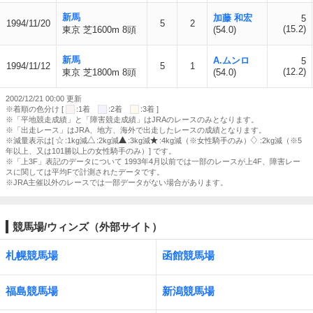
新馬
加藤 和宏
5
1994/11/20
5
2
(15.2)
東京 芝1600m 8頭
(54.0)
新馬
A.ムンロ
5
1994/11/12
5
1
(12.2)
東京 芝1800m 8頭
(54.0)
2002/12/21 00:00 更新
※着順の色分け [
:1着
:2着
:3着 ]
※「平地競走成績」と「障害競走成績」はJRAのレースのみとなります。
※「出走レース」はJRA、地方、海外で出走したレースの成績となります。
※減量表示は[
:1kg減
:2kg減
:3kg減
:4kg減（※女性騎手のみ）
:2kg減（※5
年以上、又は101勝以上の女性騎手のみ）] です。
※「上3F」表記のデータについて 1993年4月以前では一部のレースが上4F、障害レー
スに関しては平均Fで計測されたデータです。
※JRA主催以外のレースでは一部データがない場合があります。
競馬場/ウィンズ（外部サイト）
札幌競馬場
函館競馬場
福島競馬場
新潟競馬場