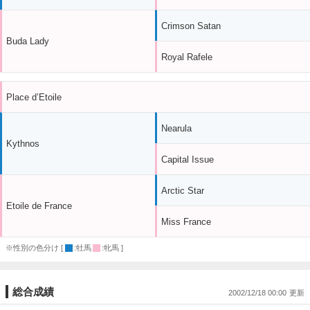
Crimson Satan
Buda Lady
Royal Rafele
Place d’Etoile
Nearula
Kythnos
Capital Issue
Arctic Star
Etoile de France
Miss France
※性別の色分け [
:牡馬
:牝馬 ]
総合成績
2002/12/18 00:00