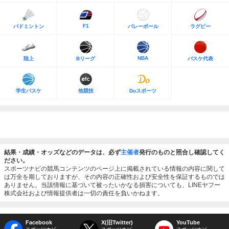
F1
バドミントン
バレーボール
ラグビー
NBA
陸上
Bリーグ
バスケ代表
学生バスケ
他競技
Doスポーツ
結果・成績・オッズなどのデータは、必ず
主催者
発行のものと照合し確認してく
ださい。
スポーツナビの競馬コンテンツのページ上に掲載されている情報の内容に関して
は万全を期しておりますが、その内容の正確性および安全性を保証するものでは
ありません。当該情報に基づいて被ったいかなる損害についても、LINEヤフー
株式会社および情報提供者は一切の責任を負いかねます。
Facebook
X(旧Twitter)
YouTube