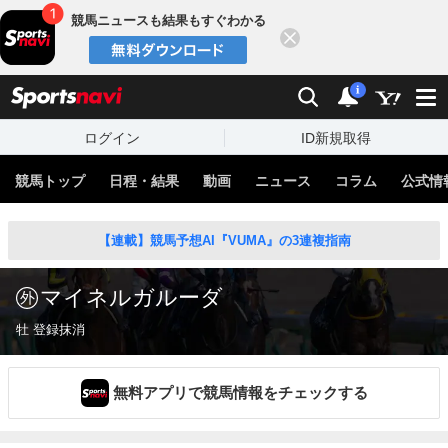
競馬ニュースも結果もすぐわかる
閉じる
スポーツナビ
検索
通知
i
ログイン
ID新規取得
競馬トップ
日程・結果
動画
ニュース
コラム
公式情
【連載】競馬予想AI『VUMA』の3連複指南
マイネルガルーダ
牡 登録抹消
無料アプリで競馬情報をチェックする