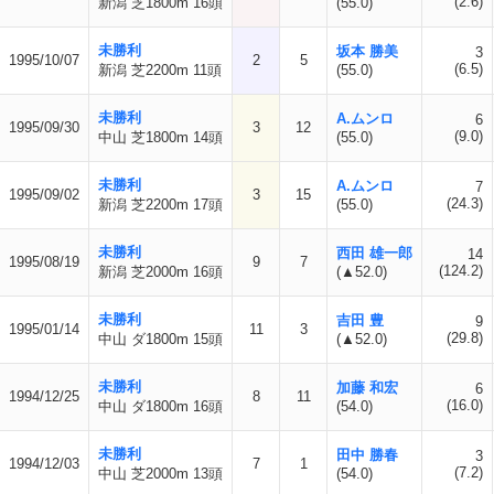
(2.6)
新潟 芝1800m 16頭
(55.0)
未勝利
坂本 勝美
3
1995/10/07
2
5
(6.5)
新潟 芝2200m 11頭
(55.0)
未勝利
A.ムンロ
6
1995/09/30
3
12
(9.0)
中山 芝1800m 14頭
(55.0)
未勝利
A.ムンロ
7
1995/09/02
3
15
(24.3)
新潟 芝2200m 17頭
(55.0)
未勝利
西田 雄一郎
14
1995/08/19
9
7
(124.2)
新潟 芝2000m 16頭
(▲52.0)
未勝利
吉田 豊
9
1995/01/14
11
3
(29.8)
中山 ダ1800m 15頭
(▲52.0)
未勝利
加藤 和宏
6
1994/12/25
8
11
(16.0)
中山 ダ1800m 16頭
(54.0)
未勝利
田中 勝春
3
1994/12/03
7
1
(7.2)
中山 芝2000m 13頭
(54.0)