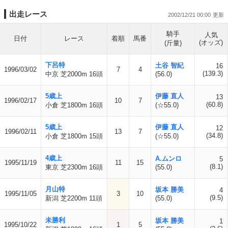
出走レース
2002/12/21 00:00
騎手
人気
日付
レース
着順
馬番
(オッズ)
(斤量)
下呂特
土谷 智紀
16
1996/03/02
7
4
(139.3)
中京 芝2000m 16頭
(56.0)
5歳上
伊藤 直人
13
1996/02/17
10
7
(60.8)
小倉 芝1800m 16頭
(☆55.0)
5歳上
伊藤 直人
12
1996/02/11
13
7
(34.8)
小倉 芝1800m 15頭
(☆55.0)
4歳上
A.ムンロ
5
1995/11/19
11
15
(8.1)
東京 芝2300m 16頭
(55.0)
月山特
坂本 勝美
4
1995/11/05
3
10
(9.5)
新潟 芝2200m 11頭
(55.0)
未勝利
坂本 勝美
1
1995/10/22
1
5