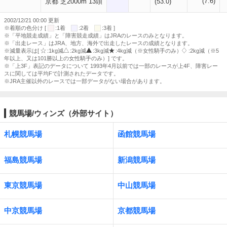
(7.6)
京都 芝2000m 13頭
(53.0)
2002/12/21 00:00 更新
※着順の色分け [
:1着
:2着
:3着 ]
※「平地競走成績」と「障害競走成績」はJRAのレースのみとなります。
※「出走レース」はJRA、地方、海外で出走したレースの成績となります。
※減量表示は[
:1kg減
:2kg減
:3kg減
:4kg減（※女性騎手のみ）
:2kg減（※5
年以上、又は101勝以上の女性騎手のみ）] です。
※「上3F」表記のデータについて 1993年4月以前では一部のレースが上4F、障害レー
スに関しては平均Fで計測されたデータです。
※JRA主催以外のレースでは一部データがない場合があります。
競馬場/ウィンズ（外部サイト）
札幌競馬場
函館競馬場
福島競馬場
新潟競馬場
東京競馬場
中山競馬場
中京競馬場
京都競馬場