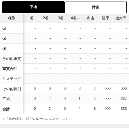
平地
障害
種別
1着
2着
3着
4着～
出走
勝率
連対率
-
-
-
-
-
-
-
GI
-
-
-
-
-
-
-
GII
-
-
-
-
-
-
-
GIII
-
-
-
-
-
-
-
その他重賞
-
-
-
-
-
-
-
重賞合計
-
-
-
-
-
-
-
リステッド
0
0
0
3
3
.000
.000
その他特別
0
2
0
1
3
.000
.667
平場
0
2
0
4
6
.000
.333
合計
※「総合成績」はJRAのレースのみとなります。