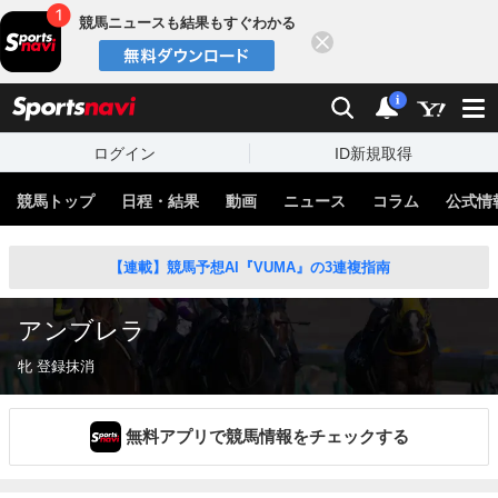
競馬ニュースも結果もすぐわかる
閉じる
スポーツナビ
検索
通知
i
ログイン
ID新規取得
競馬トップ
日程・結果
動画
ニュース
コラム
公式情
【連載】競馬予想AI『VUMA』の3連複指南
アンブレラ
牝 登録抹消
無料アプリで競馬情報をチェックする