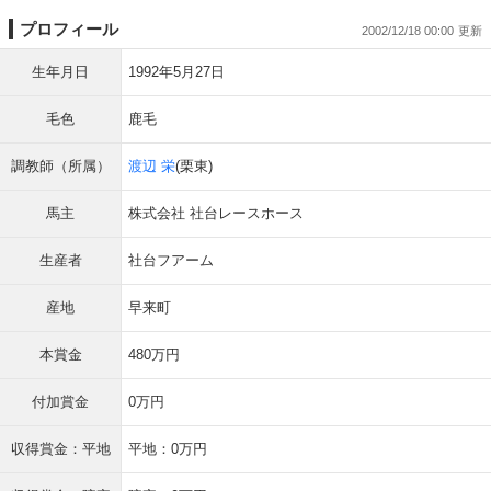
プロフィール
2002/12/18 00:00
生年月日
1992年5月27日
毛色
鹿毛
調教師（所属）
渡辺 栄
(栗東)
馬主
株式会社 社台レースホース
生産者
社台フアーム
産地
早来町
本賞金
480万円
付加賞金
0万円
収得賞金：平地
平地：0万円