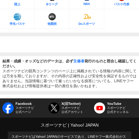
NBA
陸上
Bリーグ
バスケ代表
学生バスケ
他競技
Doスポーツ
結果・成績・オッズなどのデータは、必ず
主催者
発行のものと照合し確認してく
ださい。
スポーツナビの競馬コンテンツのページ上に掲載されている情報の内容に関して
は万全を期しておりますが、その内容の正確性および安全性を保証するものでは
ありません。当該情報に基づいて被ったいかなる損害についても、LINEヤフー
株式会社および情報提供者は一切の責任を負いかねます。
Facebook
X(旧Twitter)
YouTube
スポーツナビ
スポーツナビ
スポーツナビ
公式ページ
公式アカウント
公式チャンネル
スポーツナビ
Yahoo! JAPAN
スポーツナビはYahoo! JAPANのサービスであり、LINEヤフー株式会社がス