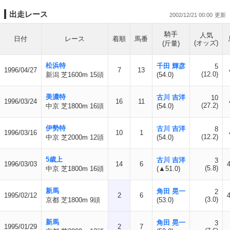
出走レース
2002/12/21 00:00
騎手
人気
日付
レース
着順
馬番
(オッズ)
(斤量)
松浜特
千田 輝彦
5
1996/04/27
7
13
(12.0)
新潟 芝1600m 15頭
(54.0)
美濃特
古川 吉洋
10
1996/03/24
16
11
(27.2)
中京 芝1800m 16頭
(54.0)
伊勢特
古川 吉洋
8
1996/03/16
10
1
(12.2)
中京 芝2000m 12頭
(54.0)
5歳上
古川 吉洋
3
1996/03/03
14
6
(5.8)
中京 芝1800m 16頭
(▲51.0)
新馬
角田 晃一
2
1995/02/12
2
6
(3.0)
京都 芝1800m 9頭
(53.0)
新馬
角田 晃一
3
1995/01/29
2
7