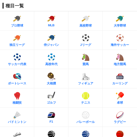
種目一覧
MLB
プロ野球
高校野球
大学野球
独立リーグ
侍ジャパン
Jリーグ
海外サッカー
サッカー代表
高校年代
競馬
地方競馬
ボートレース
大相撲
フィギュア
カーリング
格闘技
ゴルフ
テニス
卓球
F1
バドミントン
バレーボール
ラグビー