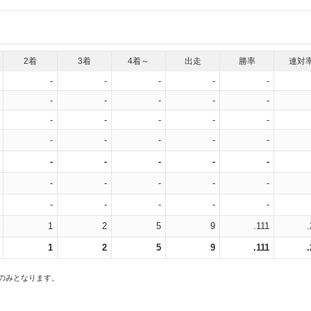
2着
3着
4着～
出走
勝率
連対
-
-
-
-
-
-
-
-
-
-
-
-
-
-
-
-
-
-
-
-
-
-
-
-
-
-
-
-
-
-
-
-
-
-
-
1
2
5
9
.111
1
2
5
9
.111
スのみとなります。