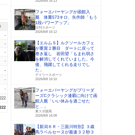
2026/8/8 16:13
フォーエバーヤングが函館入
厩 体重573キロ、矢作師「もう
1段パワーアップ」
率
日刊スポーツ
2026/8/8 16:12
-
【エルムＳ】ルクソールカフェ
-
が重賞２勝目 ダートに戻って
-
巻き返し 岩田望「もまれ弱さ
を解消してくれていました。今
-
後、飛躍してくれる走りでし
た」
-
デイリースポーツ
-
2026/8/8 16:10
-
フォーエバーヤングがブリーダ
ーズCクラシック連覇に向けて函
.222
館入厩「いい休みを過ごせた
と…」
.222
東スポ競馬
2026/8/8 16:08
【新潟６Ｒ・三面川特別】３歳
馬ラベルセーヌが最速３２秒３