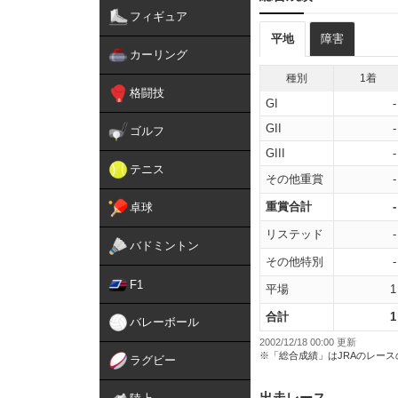
フィギュア
平地
障害
カーリング
種別
1着
格闘技
GI
-
GII
-
ゴルフ
GIII
-
テニス
その他重賞
-
重賞合計
-
卓球
リステッド
-
バドミントン
その他特別
-
F1
平場
1
合計
1
バレーボール
2002/12/18 00:00 更新
※「総合成績」はJRAのレー
ラグビー
出走レース