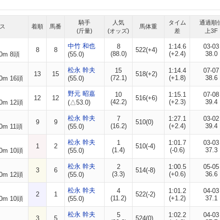
騎手
人気
タイム
通過順
ス
着順
馬番
馬体重
(斤量)
(オッズ)
差
上3F
中竹 和也
8
1:14.6
03-03
8
8
522(+4)
(88.0)
(+2.4)
38.0
0m 8頭
(55.0)
松永 幹夫
15
1:14.4
07-07
13
15
518(+2)
(72.1)
(+1.8)
38.6
0m 16頭
(55.0)
野元 昭嘉
10
1:15.1
07-08
12
12
516(+6)
(42.2)
(+2.3)
39.4
0m 12頭
(△53.0)
松永 幹夫
7
1:27.1
03-02
9
9
510(0)
(16.2)
(+2.4)
39.4
0m 11頭
(55.0)
松永 幹夫
1
1:01.7
03-03
1
2
510(-4)
(1.4)
(-0.6)
37.3
0m 10頭
(55.0)
松永 幹夫
2
1:00.5
05-05
3
6
514(-8)
(3.3)
(+0.6)
36.6
0m 12頭
(55.0)
松永 幹夫
4
1:01.2
04-03
2
1
522(-2)
(11.2)
(+1.2)
37.1
0m 10頭
(55.0)
松永 幹夫
5
1:02.2
04-03
3
5
524(0)