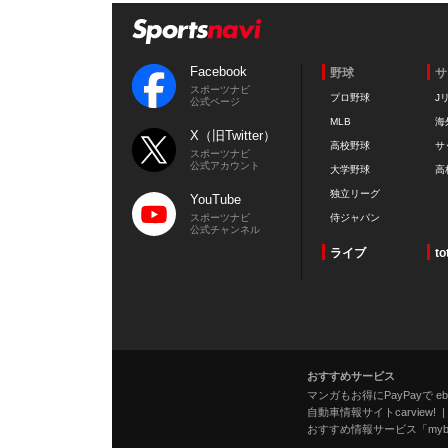
Facebook
野球
サ
スポーツナビ
プロ野球
J
公式ページ
MLB
海
X（旧Twitter）
高校野球
サ
スポーツナビ
公式アカウント
大学野球
高
独立リーグ
YouTube
スポーツナビ
侍ジャパン
公式チャンネル
ライブ
to
おすすめサービス
マンガもお得にPayPayで eboo
自動車情報サイトcarview!
おすすめ情報サービス「mybe