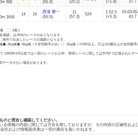
(20.2)
(+1.8)
37.7
0m 9頭
(55.0)
西浦 勝一
11
1:52.5
03-03-05
14
16
524
(57.3)
(+5.3)
43.7
0m 16頭
(55.0)
:2着
:3着 ]
走成績」はJRAのレースのみとなります。
方、海外で出走したレースの成績となります。
g減
:3kg減
:4kg減（※女性騎手のみ）
:2kg減（※5年以上、又は101勝以上の女性騎手
て 1993年4月以前では一部のレースが上4F、障害レースに関しては平均Fで計測されたデ
一部データがない場合があります。
ものと照合し確認してください。
いる情報の内容に関しては万全を期しておりますが、その内容の正確性およ
式会社および情報提供者は一切の責任を負いかねます。