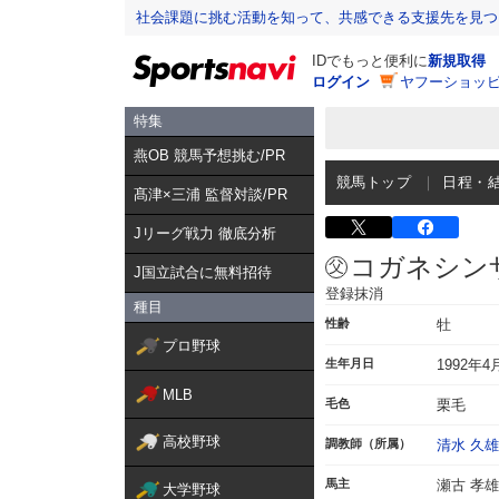
社会課題に挑む活動を知って、共感できる支援先を見つ
IDでもっと便利に
新規取得
ログイン
ヤフーショッピ
特集
燕OB 競馬予想挑む/PR
競馬トップ
日程・
髙津×三浦 監督対談/PR
Jリーグ戦力 徹底分析
コガネシン
J国立試合に無料招待
登録抹消
種目
性齢
牡
プロ野球
生年月日
1992年4
MLB
毛色
栗毛
高校野球
調教師（所属）
清水 久雄
馬主
瀬古 孝雄
大学野球