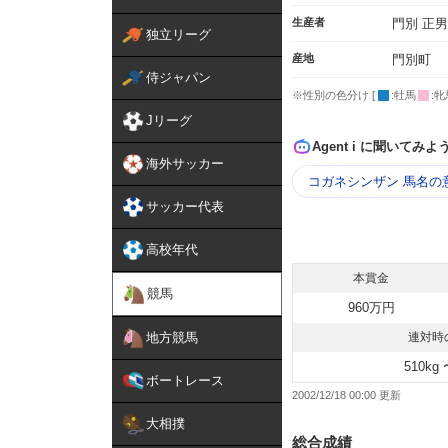
生産者
門別 正男
独立リーグ
産地
門別町
侍ジャパン
※性別の色分け [
:牡馬
:牝
Jリーグ
Agent i に聞いてみよ
海外サッカー
コガネシンザン 馬名の
サッカー代表
高校年代
本賞金
競馬
960万円
地方競馬
連対時
510kg 
ボートレース
2002/12/18 00:00
大相撲
総合成績