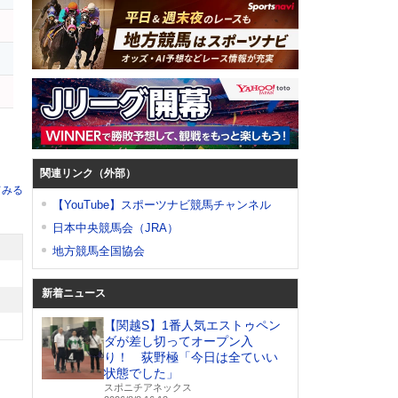
ー
関連リンク（外部）
てみる
【YouTube】スポーツナビ競馬チャンネル
日本中央競馬会（JRA）
地方競馬全国協会
新着ニュース
【関越S】1番人気エストゥペン
ダが差し切ってオープン入
り！ 荻野極「今日は全ていい
状態でした」
スポニチアネックス