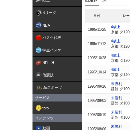
陸上
Bリーグ
日付
レー
NBA
4歳上
1995/11/25
京都 ダ120
バスケ代表
4歳上
1995/11/12
京都 ダ120
学生バスケ
4歳上
1995/10/28
京都 ダ120
NFL
4歳上
1995/10/14
京都 ダ140
他競技
未勝利
1995/09/16
Doスポーツ
函館 ダ100
サービス
未勝利
1995/09/03
函館 ダ100
toto
未勝利
1995/08/19
函館 ダ100
コンテンツ
未勝利
動画
1995/08/06