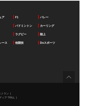
ュア
F1
バレー
バドミントン
カーリング
ラグビー
陸上
レース
他競技
Doスポーツ
ストラン
ィア TRILL