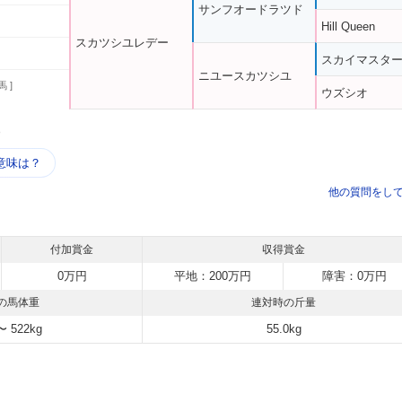
サンフオードラツド
Hill Queen
スカツシユレデー
スカイマスタ
ニユースカツシユ
馬 ]
ウズシオ
う
意味は？
他の質問をし
付加賞金
収得賞金
0万円
平地：200万円
障害：0万円
の馬体重
連対時の斤量
〜 522kg
55.0kg