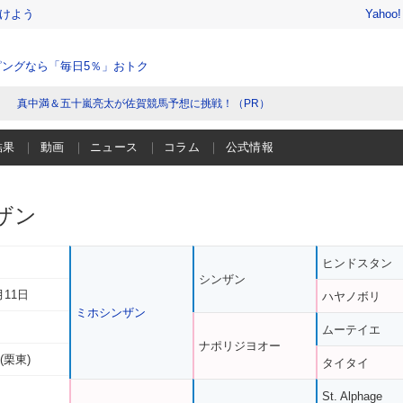
けよう
Yahoo
ングなら「毎日5％」おトク
真中満＆五十嵐亮太が佐賀競馬予想に挑戦！（PR）
結果
動画
ニュース
コラム
公式情報
ザン
ヒンドスタン
シンザン
月11日
ハヤノボリ
ミホシンザン
ムーテイエ
ナポリジヨオー
(栗東)
タイタイ
St. Alphage