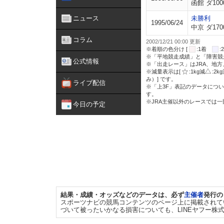
函館 ダ100
ニュース
未勝利
1995/06/24
中京 ダ170
コラム
2002/12/21 00:00 更新
※着順の色分け [
:1着
※「平地競走成績」と「障害競
公式情報
※「出走レース」はJRA、地
※減量表示は[
:1kg減
:2k
み）] です。
ライブ配信
※「上3F」表記のデータについ
す。
※JRA主催以外のレースでは
今日の予定
結果・成績・オッズなどのデータは、必ず
主催者
発行の
スポーツナビの競馬コンテンツのページ上に掲載されて
づいて被ったいかなる損害についても、LINEヤフー株