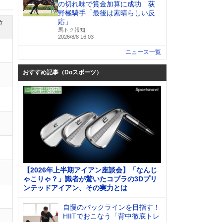
の切れ味で賞金加算に成功 荻
野極騎手「最後は素晴らしい反
応」
位
馬トク報知
2026/8/8 16:03
ニュース一覧
おすすめ記事（Doスポーツ）
【2026年上半期アイアン座談会】「なんじ
ゃこりゃ？」識者が驚いたコブラの3Dプリ
ンテッドアイアン、その実力とは
自慢のバックラインを目指す！
HIITでおこなう「背中徹底トレ