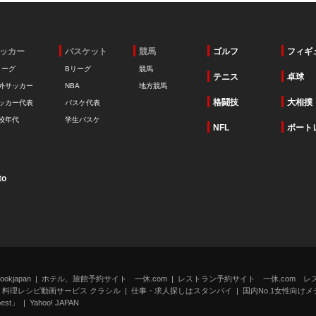
ッカー
バスケット
競馬
ゴルフ
フィギ
リーグ
Bリーグ
競馬
テニス
卓球
外サッカー
NBA
地方競馬
格闘技
大相撲
ッカー代表
バスケ代表
校年代
学生バスケ
NFL
ボート
to
kjapan
ホテル、旅館予約サイト 一休.com
レストラン予約サイト 一休.com レ
料理レシピ動画サービス クラシル
仕事・求人探しはスタンバイ
国内No.1女性向けメデ
st」
Yahoo! JAPAN