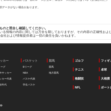
一部データがない場合があります。
ものと照合し確認してください。
いる情報の内容に関しては万全を期しておりますが、その内容の正確性およ
式会社および情報提供者は一切の責任を負いかねます。
ッカー
バスケット
競馬
ゴルフ
フィギ
リーグ
Bリーグ
競馬
テニス
卓球
外サッカー
NBA
地方競馬
格闘技
大相撲
ッカー代表
バスケ代表
校年代
学生バスケ
NFL
ボート
to