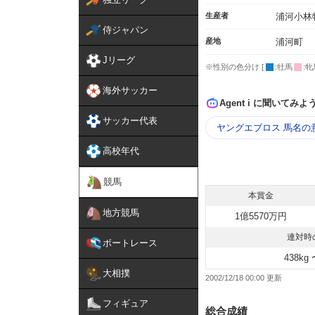
生産者
浦河小林
侍ジャパン
産地
浦河町
Jリーグ
※性別の色分け [
:牡馬
:牝
海外サッカー
Agent i に聞いてみよ
サッカー代表
ヤングエブロス 馬名の
高校年代
競馬
本賞金
地方競馬
1億5570万円
連対時
ボートレース
438kg 
大相撲
2002/12/18 00:00
フィギュア
総合成績