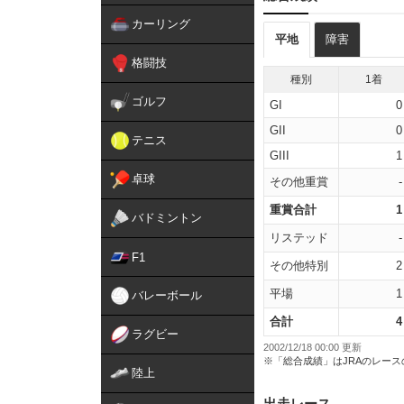
カーリング
平地
障害
格闘技
種別
1着
ゴルフ
GI
0
GII
0
テニス
GIII
1
卓球
その他重賞
-
重賞合計
1
バドミントン
リステッド
-
F1
その他特別
2
平場
1
バレーボール
合計
4
ラグビー
2002/12/18 00:00 更新
※「総合成績」はJRAのレー
陸上
出走レース