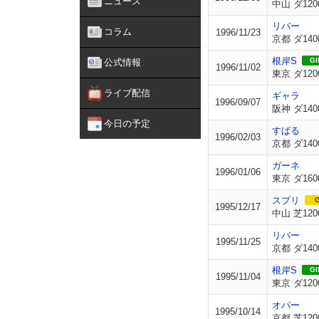
ニュース
中山 ダ120
リバー
コラム
1996/11/23
京都 ダ140
根岸S
GII
公式情報
1996/11/02
東京 ダ120
ライブ配信
ギャラ
1996/09/07
阪神 ダ140
今日の予定
すばる
1996/02/03
京都 ダ140
ガーネ
1996/01/06
東京 ダ160
スプリ
G
1995/12/17
中山 芝120
リバー
1995/11/25
京都 ダ140
根岸S
GII
1995/11/04
東京 ダ120
オパー
1995/10/14
京都 芝120