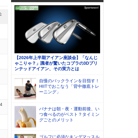
位
【2026年上半期アイアン座談会】「なんじ
ゃこりゃ？」識者が驚いたコブラの3Dプリ
ンテッドアイアン、その実力とは
自慢のバックラインを目指す！
HIITでおこなう「背中徹底トレ
ーニング」
14
バナナは朝・夜・運動前後、い
つ食べるのがベスト？タイミン
グごとのメリット
ゴルフに必須なキングマッスル