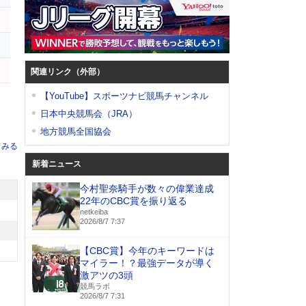
関連リンク（外部）
【YouTube】スポーツナビ競馬チャンネル
日本中央競馬会（JRA）
地方競馬全国協会
てみる
新着ニュース
今村聖奈騎手が数々の偉業達成
22年のCBC賞を振り返る
netkeiba
2026/8/7 7:37
【CBC賞】今年のキーワードは
マイラー！？最強データが導く
激アツの3頭
競馬ラボ
2026/8/7 7:31