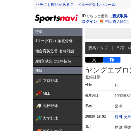
ハチにも権利がある？ ペルーの新しいルール
IDでもっと便利に
新規取得
ログイン
初回購入限定
特集
Jリーグ戦力 徹底分析
競馬トップ
日程・
仙台育英監督 名将対談
J国立試合に無料招待
ヤングエブロ
種目
登録抹消
プロ野球
性齢
牝
MLB
生年月日
1992年5
高校野球
毛色
栗毛
調教師（所属）
柳田 次男
大学野球
馬主
梶原 重雄
独立リーグ