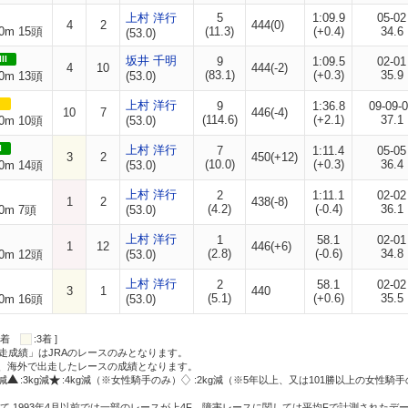
上村 洋行
5
1:09.9
05-02
4
2
444(0)
0m 15頭
(11.3)
(+0.4)
34.6
(53.0)
II
坂井 千明
9
1:09.5
02-01
4
10
444(-2)
(83.1)
(+0.3)
35.9
0m 13頭
(53.0)
上村 洋行
9
1:36.8
09-09-
10
7
446(-4)
(114.6)
(+2.1)
37.1
0m 10頭
(53.0)
I
上村 洋行
7
1:11.4
05-05
3
2
450(+12)
(10.0)
(+0.3)
36.4
0m 14頭
(53.0)
上村 洋行
2
1:11.1
02-02
1
2
438(-8)
(4.2)
(-0.4)
36.1
0m 7頭
(53.0)
上村 洋行
1
58.1
02-01
1
12
446(+6)
(2.8)
(-0.6)
34.8
0m 12頭
(53.0)
上村 洋行
2
58.1
02-02
3
1
440
(5.1)
(+0.6)
35.5
0m 16頭
(53.0)
:2着
:3着 ]
走成績」はJRAのレースのみとなります。
方、海外で出走したレースの成績となります。
g減
:3kg減
:4kg減（※女性騎手のみ）
:2kg減（※5年以上、又は101勝以上の女性騎手
て 1993年4月以前では一部のレースが上4F、障害レースに関しては平均Fで計測されたデ