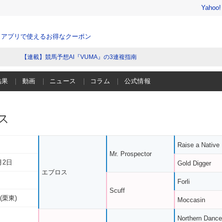
Yahoo
、アプリで使えるお得なクーポン
【連載】競馬予想AI『VUMA』の3連複指南
結果
動画
ニュース
コラム
公式情報
ス
Raise a Native
Mr. Prospector
月2日
Gold Digger
エブロス
Forli
Scuff
(栗東)
Moccasin
Northern Dance