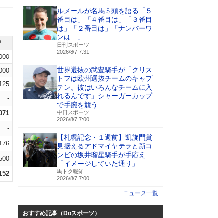
ルメールが名馬５頭を語る「５
番目は」「４番目は」「３番目
は」「２番目は」「ナンバーワ
ンは…」
率
日刊スポーツ
2026/8/7 7:31
.000
世界選抜の武豊騎手が「クリス
.000
トフは欧州選抜チームのキャプ
.125
テン。彼はいろんなチームに入
れるんです」シャーガーカップ
-
で手腕を競う
.071
中日スポーツ
2026/8/7 7:00
-
【札幌記念・１週前】凱旋門賞
.176
見据えるアドマイヤテラと新コ
ンビの坂井瑠星騎手が手応え
.500
「イメージしていた通り」
馬トク報知
.152
2026/8/7 7:00
ニュース一覧
おすすめ記事（Doスポーツ）