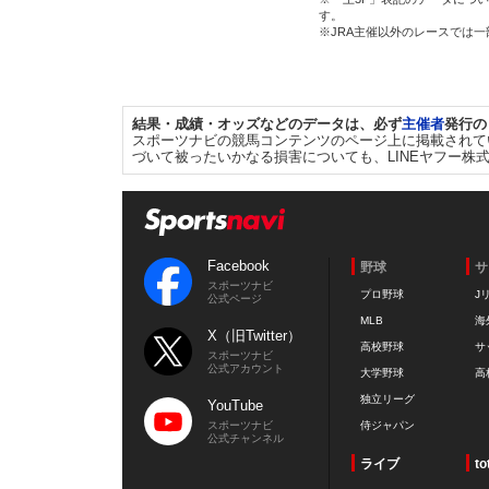
す。
※JRA主催以外のレースでは
結果・成績・オッズなどのデータは、必ず
主催者
発行の
スポーツナビの競馬コンテンツのページ上に掲載されて
づいて被ったいかなる損害についても、LINEヤフー株
Facebook
野球
サ
スポーツナビ
プロ野球
J
公式ページ
MLB
海
X（旧Twitter）
高校野球
サ
スポーツナビ
公式アカウント
大学野球
高
独立リーグ
YouTube
スポーツナビ
侍ジャパン
公式チャンネル
ライブ
to