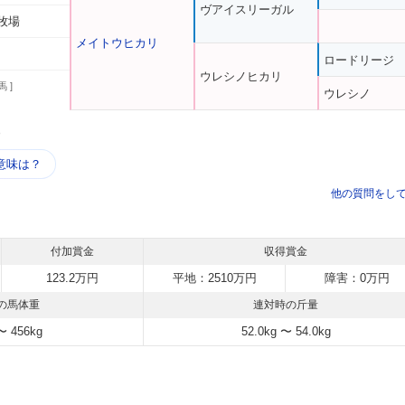
ヴアイスリーガル
牧場
メイトウヒカリ
ロードリージ
ウレシノヒカリ
馬 ]
ウレシノ
う
意味は？
他の質問をし
付加賞金
収得賞金
123.2万円
平地：2510万円
障害：0万円
の馬体重
連対時の斤量
〜 456kg
52.0kg 〜 54.0kg