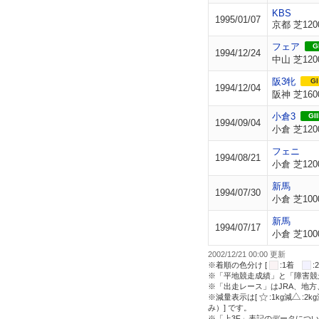
KBS
1995/01/07
京都 芝120
フェア
GI
1994/12/24
中山 芝120
阪3牝
GI
1994/12/04
阪神 芝160
小倉3
GII
1994/09/04
小倉 芝120
フェニ
1994/08/21
小倉 芝120
新馬
1994/07/30
小倉 芝100
新馬
1994/07/17
小倉 芝100
2002/12/21 00:00 更新
※着順の色分け [
:1着
※「平地競走成績」と「障害競
※「出走レース」はJRA、地
※減量表示は[
:1kg減
:2k
み）] です。
※「上3F」表記のデータについ