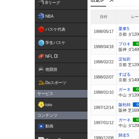
Bリーグ
NBA
日付
レー
栗東S
バスケ代表
1998/05/17
京都 ダ120
学生バスケ
プロキ
GI
1998/04/18
阪神 ダ140
NFL
淀短距
1998/02/22
京都 芝120
他競技
すばる
1998/02/07
京都 ダ140
Doスポーツ
ガーネ
GI
1998/01/10
サービス
中山 ダ120
toto
阪牝特
G
1997/12/14
阪神 芝160
コンテンツ
ガーネ
GI
1997/01/12
中山 ダ120
動画
師走S
1996/12/08