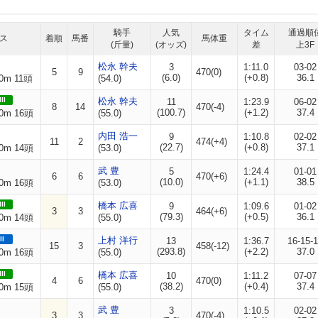
騎手
人気
タイム
通過順
ス
着順
馬番
馬体重
(斤量)
(オッズ)
差
上3F
松永 幹夫
3
1:11.0
03-02
5
9
470(0)
(6.0)
(+0.8)
36.1
0m 11頭
(54.0)
II
松永 幹夫
11
1:23.9
06-02
8
14
470(-4)
(100.7)
(+1.2)
37.4
0m 16頭
(55.0)
内田 浩一
9
1:10.8
02-02
11
2
474(+4)
(22.7)
(+0.8)
37.1
0m 14頭
(53.0)
武 豊
5
1:24.4
01-01
6
6
470(+6)
(10.0)
(+1.1)
38.5
0m 16頭
(53.0)
II
橋本 広喜
9
1:09.6
01-02
3
3
464(+6)
(79.3)
(+0.5)
36.1
0m 14頭
(55.0)
II
上村 洋行
13
1:36.7
16-15-
15
3
458(-12)
(293.8)
(+2.2)
37.0
0m 16頭
(55.0)
II
橋本 広喜
10
1:11.2
07-07
4
6
470(0)
(38.2)
(+0.4)
37.4
0m 15頭
(55.0)
武 豊
3
1:10.5
02-02
3
3
470(-4)