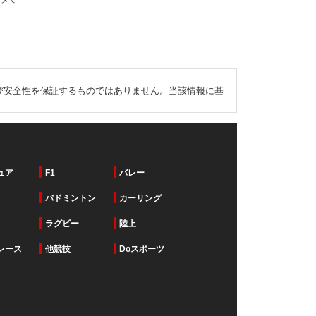
び安全性を保証するものではありません。当該情報に基
ュア
F1
バレー
バドミントン
カーリング
ラグビー
陸上
レース
他競技
Doスポーツ