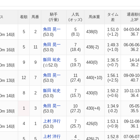
騎手
人気
タイム
通過順
ス
着順
馬番
馬体重
(斤量)
(オッズ)
差
上3F
角田 晃一
5
1:51.0
04-03-04
5
2
438(0)
(8.1)
(+1.2)
36.7
0m 14頭
(53.0)
角田 晃一
7
1:49.3
06-06-06
5
11
438(-2)
(18.4)
(+1.0)
36.2
0m 16頭
(53.0)
飯田 祐史
5
1:36.5
14-14
9
9
440(0)
(19.7)
(+0.7)
36.2
0m 18頭
(☆52.0)
角田 晃一
11
1:56.1
09-09-10
12
7
440(+10)
(27.4)
(+2.5)
40.7
0m 13頭
(53.0)
飯田 祐史
7
1:50.2
10-11-13
8
2
430(0)
(15.7)
(+0.6)
36.4
0m 14頭
(53.0)
角田 晃一
10
1:34.9
05-05
1
3
430(+4)
(27.2)
(-0.2)
35.5
0m 18頭
(53.0)
上村 洋行
7
1:53.1
09-11-08
4
1
426(0)
(25.7)
(+0.9)
36.1
0m 14頭
(53.0)
上村 洋行
4
1:52.8
07-06-07
5
5
426(-2)