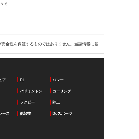
ータで
び安全性を保証するものではありません。当該情報に基
ュア
F1
バレー
バドミントン
カーリング
ラグビー
陸上
レース
他競技
Doスポーツ