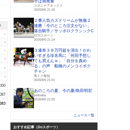
手は感無量
スポニチアネックス
2026/8/6 21:18
２番人気カズドリームが無傷２
連勝「今のところ注文がない」
率
落合騎手／サッポロクラシックC
-
日刊スポーツ
2026/8/6 21:14
-
-
３連単３８万円超を演出！かわ
いすぎる珍名馬に「何回予想し
-
ても買えんｗ」「自分を責め
る」の声 船橋のメンコイボク
-
チャン
馬トク報知
-
2026/8/6 21:01
.000
あのころの夏、今の夏/島田明宏
.087
netkeiba
2026/8/6 21:00
.083
ニュース一覧
おすすめ記事（Doスポーツ）