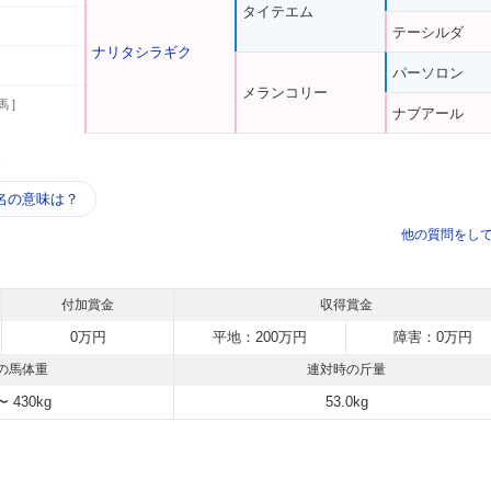
タイテエム
テーシルダ
ナリタシラギク
パーソロン
メランコリー
馬 ]
ナブアール
う
名の意味は？
他の質問をし
付加賞金
収得賞金
0万円
平地：200万円
障害：0万円
の馬体重
連対時の斤量
〜 430kg
53.0kg