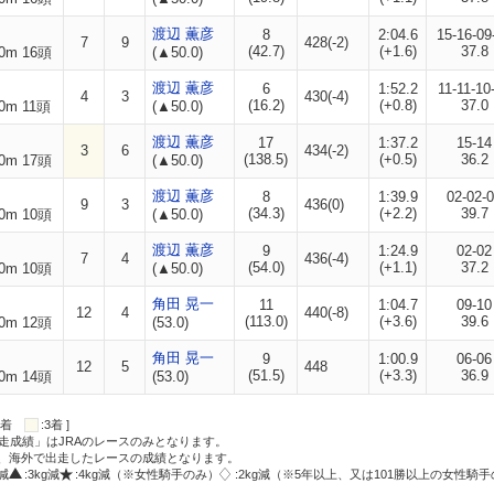
渡辺 薫彦
8
2:04.6
15-16-09
7
9
428(-2)
(42.7)
(+1.6)
37.8
0m 16頭
(▲50.0)
渡辺 薫彦
6
1:52.2
11-11-10
4
3
430(-4)
(16.2)
(+0.8)
37.0
0m 11頭
(▲50.0)
渡辺 薫彦
17
1:37.2
15-14
3
6
434(-2)
(138.5)
(+0.5)
36.2
0m 17頭
(▲50.0)
渡辺 薫彦
8
1:39.9
02-02-
9
3
436(0)
(34.3)
(+2.2)
39.7
0m 10頭
(▲50.0)
渡辺 薫彦
9
1:24.9
02-02
7
4
436(-4)
(54.0)
(+1.1)
37.2
0m 10頭
(▲50.0)
角田 晃一
11
1:04.7
09-10
12
4
440(-8)
(113.0)
(+3.6)
39.6
0m 12頭
(53.0)
角田 晃一
9
1:00.9
06-06
12
5
448
(51.5)
(+3.3)
36.9
0m 14頭
(53.0)
:2着
:3着 ]
走成績」はJRAのレースのみとなります。
方、海外で出走したレースの成績となります。
g減
:3kg減
:4kg減（※女性騎手のみ）
:2kg減（※5年以上、又は101勝以上の女性騎手