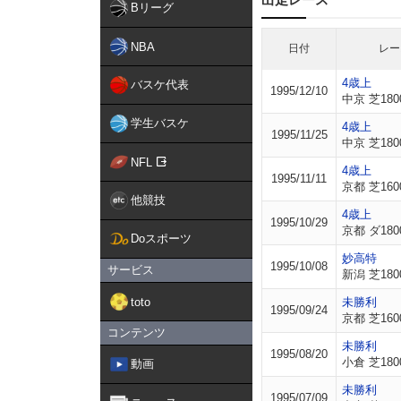
Bリーグ
NBA
日付
レー
4歳上
バスケ代表
1995/12/10
中京 芝180
学生バスケ
4歳上
1995/11/25
中京 芝180
NFL
4歳上
1995/11/11
京都 芝160
他競技
4歳上
1995/10/29
京都 ダ180
Doスポーツ
妙高特
1995/10/08
サービス
新潟 芝180
toto
未勝利
1995/09/24
京都 芝160
コンテンツ
未勝利
1995/08/20
小倉 芝180
動画
未勝利
1995/07/09