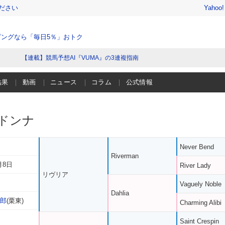
ださい
Yahoo
ングなら「毎日5％」おトク
【連載】競馬予想AI『VUMA』の3連複指南
結果
動画
ニュース
コラム
公式情報
ドンナ
Never Bend
Riverman
月8日
River Lady
リヴリア
Vaguely Noble
Dahlia
太郎
(栗東)
Charming Alibi
Saint Crespin