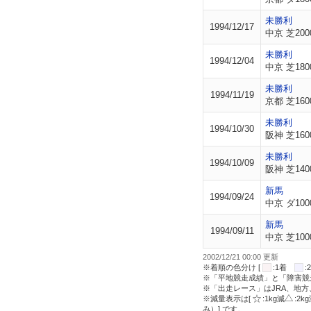
未勝利
1994/12/17
中京 芝200
未勝利
1994/12/04
中京 芝180
未勝利
1994/11/19
京都 芝160
未勝利
1994/10/30
阪神 芝160
未勝利
1994/10/09
阪神 芝140
新馬
1994/09/24
中京 ダ100
新馬
1994/09/11
中京 芝100
2002/12/21 00:00 更新
※着順の色分け [
:1着
※「平地競走成績」と「障害競
※「出走レース」はJRA、地
※減量表示は[
:1kg減
:2k
み）] です。