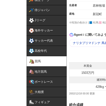
生産者
若林牧場
侍ジャパン
産地
新冠町
Jリーグ
※性別の色分け [
:牡馬
:牝
海外サッカー
Agent i に聞いてみよ
サッカー代表
ナリタプリマドンナ 馬
高校年代
競馬
本賞金
地方競馬
1503万円
連対時
ボートレース
428kg 
大相撲
2002/12/18 00:00
フィギュア
総合成績