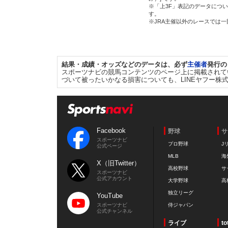
※「上3F」表記のデータについ
す。
※JRA主催以外のレースでは
結果・成績・オッズなどのデータは、必ず
主催者
発行の
スポーツナビの競馬コンテンツのページ上に掲載されて
づいて被ったいかなる損害についても、LINEヤフー株
Facebook
野球
サ
スポーツナビ
プロ野球
J
公式ページ
MLB
海
X（旧Twitter）
高校野球
サ
スポーツナビ
公式アカウント
大学野球
高
独立リーグ
YouTube
スポーツナビ
侍ジャパン
公式チャンネル
ライブ
to