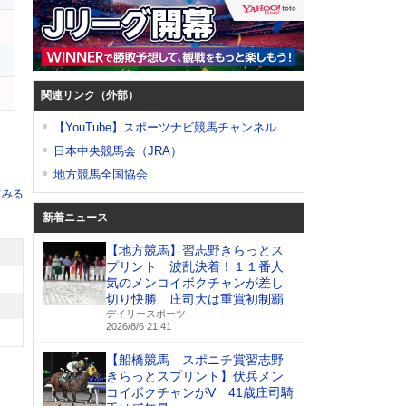
関連リンク（外部）
【YouTube】スポーツナビ競馬チャンネル
日本中央競馬会（JRA）
地方競馬全国協会
てみる
新着ニュース
【地方競馬】習志野きらっとス
プリント 波乱決着！１１番人
気のメンコイボクチャンが差し
切り快勝 庄司大は重賞初制覇
デイリースポーツ
2026/8/6 21:41
【船橋競馬 スポニチ賞習志野
きらっとスプリント】伏兵メン
コイボクチャンがV 41歳庄司騎