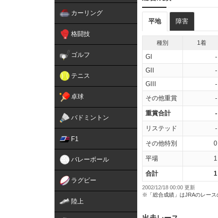
カーリング
平地
障害
格闘技
種別
1着
ゴルフ
GI
-
GII
-
テニス
GIII
-
卓球
その他重賞
-
重賞合計
-
バドミントン
リステッド
-
F1
その他特別
0
平場
1
バレーボール
合計
1
ラグビー
2002/12/18 00:00 更新
※「総合成績」はJRAのレー
陸上
出走レース