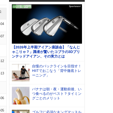
位
-04
-07
【2026年上半期アイアン座談会】「なんじ
ゃこりゃ？」識者が驚いたコブラの3Dプリ
ンテッドアイアン、その実力とは
-12
自慢のバックラインを目指す！
HIITでおこなう「背中徹底トレ
-13
ーニング」
バナナは朝・夜・運動前後、い
つ食べるのがベスト？タイミン
-06
グごとのメリット
-05
ゴルフに必須なキングマッスル