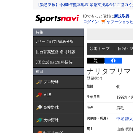
【緊急支援】令和8年熊本地震 緊急支援募金にご協力く
IDでもっと便利に
新規取得
ログイン
ヤフーショッピ
特集
Jリーグ戦力 徹底分析
競馬トップ
日程・
仙台育英監督 名将対談
J国立試合に無料招待
ナリタプリマ
種目
登録抹消
プロ野球
性齢
牝
MLB
生年月日
1992年4
高校野球
毛色
鹿毛
調教師（所属）
中尾 謙
大学野球
馬主
山路 秀則
独立リーグ