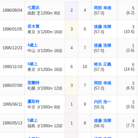
七重浜
岡部 幸雄
5
1996/08/04
2
4
(6.2)
函館 芝1200m 9頭
(57.0)
若水賞
後藤 浩輝
3
1996/01/05
3
6
(10.6)
東京 ダ1200m 16頭
(57.0)
4歳上
後藤 浩輝
1
1995/12/23
4
7
(2.6)
中山 ダ1200m 16頭
(57.0)
4歳上
蛯名 正義
6
1995/11/19
6
14
(14.6)
東京 ダ1200m 16頭
(57.0)
室蘭特
岡部 幸雄
3
1995/07/08
3
7
(6.5)
札幌 ダ1000m 12頭
(57.0)
鷹取特
内田 浩一
3
1995/06/11
1
9
(5.5)
中京 ダ1000m 9頭
(55.0)
5歳上
後藤 浩輝
4
1995/05/13
1
8
(7.7)
福島 ダ1000m 12頭
(56.0)