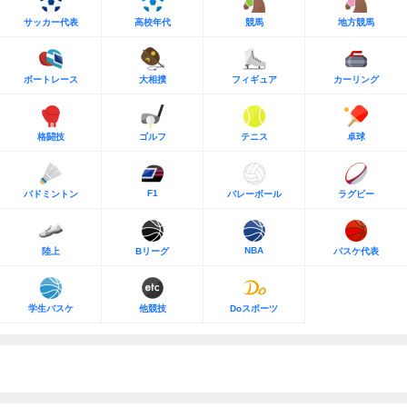
サッカー代表
高校年代
競馬
地方競馬
ボートレース
大相撲
フィギュア
カーリング
格闘技
ゴルフ
テニス
卓球
F1
バドミントン
バレーボール
ラグビー
NBA
陸上
Bリーグ
バスケ代表
学生バスケ
他競技
Doスポーツ