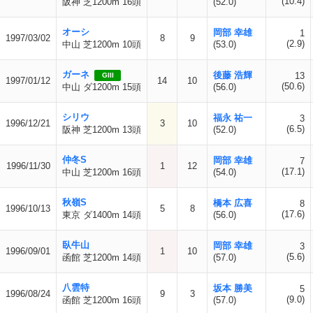
(10.4)
阪神 芝1200m 16頭
(52.0)
オーシ
岡部 幸雄
1
1997/03/02
8
9
(2.9)
中山 芝1200m 10頭
(53.0)
ガーネ
後藤 浩輝
13
GIII
1997/01/12
14
10
(50.6)
中山 ダ1200m 15頭
(56.0)
シリウ
福永 祐一
3
1996/12/21
3
10
(6.5)
阪神 芝1200m 13頭
(52.0)
仲冬S
岡部 幸雄
7
1996/11/30
1
12
(17.1)
中山 芝1200m 16頭
(54.0)
秋嶺S
橋本 広喜
8
1996/10/13
5
8
(17.6)
東京 ダ1400m 14頭
(56.0)
臥牛山
岡部 幸雄
3
1996/09/01
1
10
(5.6)
函館 芝1200m 14頭
(57.0)
八雲特
坂本 勝美
5
1996/08/24
9
3
(9.0)
函館 芝1200m 16頭
(57.0)