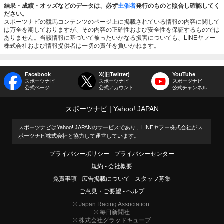
結果・成績・オッズなどのデータは、必ず
主催者
発行のものと照合し確認してく
ださい。
スポーツナビの競馬コンテンツのページ上に掲載されている情報の内容に関して
は万全を期しておりますが、その内容の正確性および安全性を保証するものでは
ありません。当該情報に基づいて被ったいかなる損害についても、LINEヤフー
株式会社および情報提供者は一切の責任を負いかねます。
Facebook
X(旧Twitter)
YouTube
スポーツナビ
スポーツナビ
スポーツナビ
公式ページ
公式アカウント
公式チャンネル
スポーツナビ
Yahoo! JAPAN
スポーツナビはYahoo! JAPANのサービスであり、LINEヤフー株式会社がス
ポーツナビ株式会社と協力して運営しています。
プライバシーポリシー
プライバシーセンター
規約
会社概要
免責事項
広告掲載について
スタッフ募集
ご意見・ご要望
ヘルプ
© Japan Racing Association.
© 毎日新聞社
© 株式会社グラッドキューブ