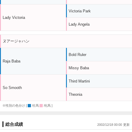
Victoria Park
Lady Victoria
Lady Angela
ヌアージャハン
Bold Ruler
Raja Baba
Missy Baba
Third Martini
So Smooth
Theonia
※性別の色分け [
:牡馬
:牝馬 ]
総合成績
2002/12/18 00:00