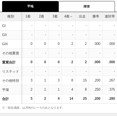
平地
障害
種別
1着
2着
3着
4着～
出走
勝率
連対率
-
-
-
-
-
-
-
GI
-
-
-
-
-
-
-
GII
0
0
0
2
2
.000
.000
GIII
-
-
-
-
-
-
-
その他重賞
0
0
0
2
2
.000
.000
重賞合計
-
-
-
-
-
-
-
リステッド
3
1
3
8
15
.200
.267
その他特別
2
1
1
4
8
.250
.375
平場
5
2
4
14
25
.200
.280
合計
※「総合成績」はJRAのレースのみとなります。