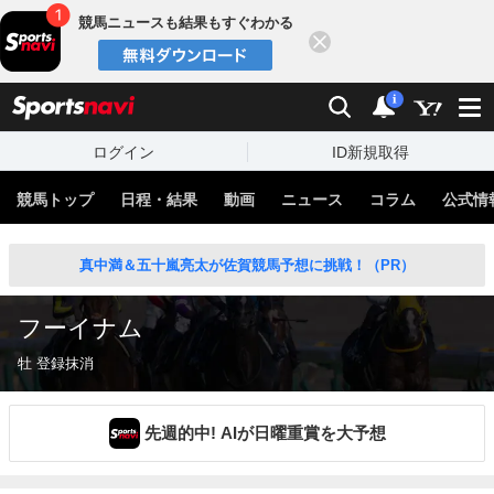
競馬ニュースも結果もすぐわかる
閉じる
スポーツナビ
検索
通知
i
ログイン
ID新規取得
競馬トップ
日程・結果
動画
ニュース
コラム
公式情
真中満＆五十嵐亮太が佐賀競馬予想に挑戦！（PR）
フーイナム
牡 登録抹消
先週的中! AIが日曜重賞を大予想