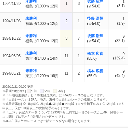
未勝利
後藤 浩輝
1
1994/11/20
1
3
(3.1)
福島 ダ1000m 12頭
(☆54.0)
未勝利
後藤 浩輝
1
1994/11/06
2
1
(1.9)
福島 ダ1000m 12頭
(☆54.0)
未勝利
後藤 浩輝
9
1994/10/22
3
7
(32.1)
福島 ダ1000m 12頭
(☆54.0)
未勝利
橋本 広喜
9
1994/06/05
11
1
(139.4)
東京 ダ1400m 14頭
(55.0)
未勝利
橋本 広喜
9
1994/05/21
11
2
(43.4)
東京 ダ1200m 16頭
(55.0)
2002/12/21 00:00 更新
※着順の色分け [
:1着
:2着
:3着 ]
※「平地競走成績」と「障害競走成績」はJRAのレースのみとなります。
※「出走レース」はJRA、地方、海外で出走したレースの成績となります。
※減量表示は[
:1kg減
:2kg減
:3kg減
:4kg減（※女性騎手のみ）
:2kg減（※5
年以上、又は101勝以上の女性騎手のみ）] です。
※「上3F」表記のデータについて 1993年4月以前では一部のレースが上4F、障害レー
スに関しては平均Fで計測されたデータです。
※JRA主催以外のレースでは一部データがない場合があります。