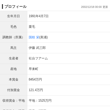
プロフィール
2002/12/18 00:00
生年月日
1991年4月7日
毛色
栗毛
調教師（所属）
国枝 栄
(美浦)
馬主
伊藤 武三郎
生産者
社台フアーム
産地
早来町
本賞金
8454万円
付加賞金
121.4万円
収得賞金：平地
平地：1525万円