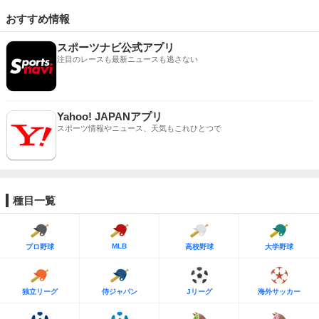
おすすめ情報
スポーツナビ公式アプリ
注目のレースも最新ニュースも逃さない
Yahoo! JAPANアプリ
スポーツ情報やニュース、天気もこれひとつで
種目一覧
MLB
プロ野球
高校野球
大学野球
独立リーグ
侍ジャパン
Jリーグ
海外サッカー