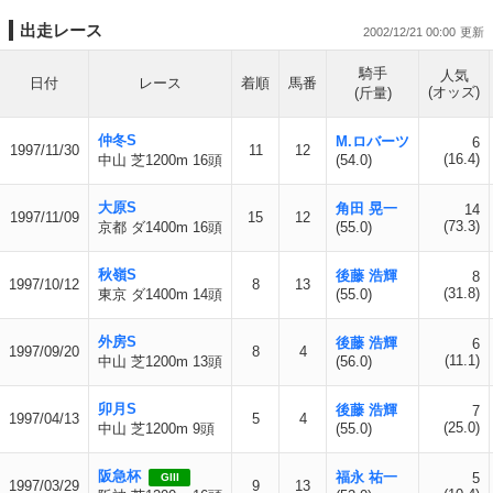
出走レース
2002/12/21 00:00
騎手
人気
日付
レース
着順
馬番
(オッズ)
(斤量)
仲冬S
M.ロバーツ
6
1997/11/30
11
12
(16.4)
中山 芝1200m 16頭
(54.0)
大原S
角田 晃一
14
1997/11/09
15
12
(73.3)
京都 ダ1400m 16頭
(55.0)
秋嶺S
後藤 浩輝
8
1997/10/12
8
13
(31.8)
東京 ダ1400m 14頭
(55.0)
外房S
後藤 浩輝
6
1997/09/20
8
4
(11.1)
中山 芝1200m 13頭
(56.0)
卯月S
後藤 浩輝
7
1997/04/13
5
4
(25.0)
中山 芝1200m 9頭
(55.0)
阪急杯
福永 祐一
5
GIII
1997/03/29
9
13