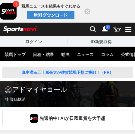
競馬ニュースも結果もすぐわかる
閉じる
スポーツナビ
検索
通知
i
ログイン
ID新規取得
競馬トップ
日程・結果
動画
ニュース
コラム
公式情
真中満＆五十嵐亮太が佐賀競馬予想に挑戦！（PR）
アドマイヤコール
牡 登録抹消
先週的中! AIが日曜重賞を大予想