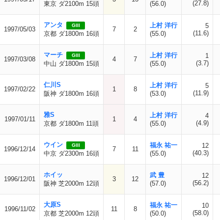
(27.8)
東京 ダ2100m 15頭
(56.0)
アンタ
上村 洋行
5
GIII
1997/05/03
7
2
(11.6)
京都 ダ1800m 16頭
(55.0)
マーチ
上村 洋行
1
GIII
1997/03/08
4
7
(3.7)
中山 ダ1800m 15頭
(55.0)
仁川S
上村 洋行
5
1997/02/22
1
8
(11.9)
阪神 ダ1800m 16頭
(53.0)
雅S
上村 洋行
4
1997/01/11
1
4
(4.9)
京都 ダ1800m 11頭
(55.0)
ウイン
福永 祐一
12
GIII
1996/12/14
7
11
(40.3)
中京 ダ2300m 16頭
(55.0)
ホイッ
武 豊
12
1996/12/01
3
12
(56.2)
阪神 芝2000m 12頭
(57.0)
大原S
福永 祐一
10
1996/11/02
11
8
(58.0)
京都 芝2000m 12頭
(50.0)