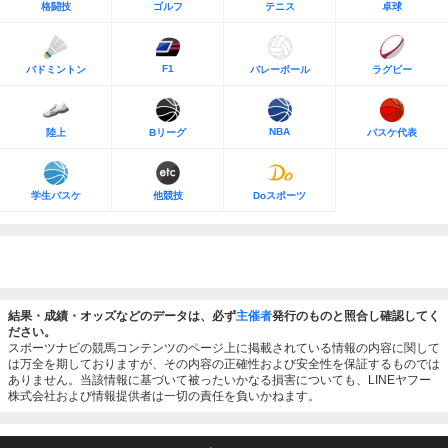
格闘技
ゴルフ
テニス
卓球
F1
バドミントン
バレーボール
ラグビー
NBA
陸上
Bリーグ
バスケ代表
学生バスケ
他競技
Doスポーツ
結果・成績・オッズなどのデータは、必ず
主催者
発行のものと照合し確認してく
ださい。
スポーツナビの競馬コンテンツのページ上に掲載されている情報の内容に関して
は万全を期しておりますが、その内容の正確性および安全性を保証するものでは
ありません。当該情報に基づいて被ったいかなる損害についても、LINEヤフー
株式会社および情報提供者は一切の責任を負いかねます。