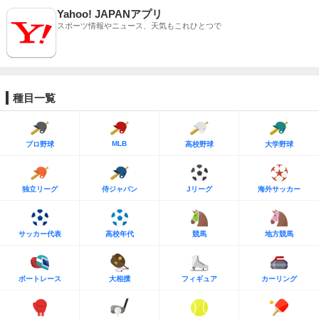
Yahoo! JAPANアプリ
スポーツ情報やニュース、天気もこれひとつで
種目一覧
MLB
プロ野球
高校野球
大学野球
独立リーグ
侍ジャパン
Jリーグ
海外サッカー
サッカー代表
高校年代
競馬
地方競馬
ボートレース
大相撲
フィギュア
カーリング