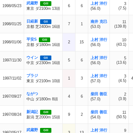
武蔵野
上村 洋行
3
GIII
1998/05/23
6
6
(7.5)
東京 ダ2100m 13頭
(56.0)
日経新
南井 克巳
11
GII
1998/01/25
7
1
(139.8)
京都 芝2400m 16頭
(53.0)
平安S
上村 洋行
10
GIII
1998/01/06
2
15
(43.1)
京都 ダ1800m 16頭
(56.0)
ウイン
上村 洋行
5
GII
1997/11/30
5
6
(13.6)
中京 ダ2300m 16頭
(56.0)
ブラジ
上村 洋行
3
1997/11/02
1
3
(4.5)
東京 ダ2100m 10頭
(57.0)
ながつ
柴田 善臣
2
1997/09/27
4
6
(3.9)
中山 ダ1800m 8頭
(57.0)
新潟記
柴田 善臣
11
GIII
1997/08/24
9
2
(50.5)
新潟 芝2000m 15頭
(54.0)
武蔵野
上村 洋行
9
GIII
1997/05/17
3
13