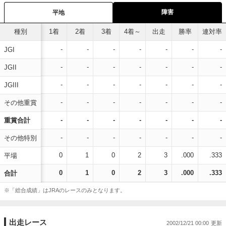
障害
平地
種別
1着
2着
3着
4着～
出走
勝率
連対率
-
-
-
-
-
-
-
JGI
-
-
-
-
-
-
-
JGII
-
-
-
-
-
-
-
JGIII
-
-
-
-
-
-
-
その他重賞
-
-
-
-
-
-
-
重賞合計
-
-
-
-
-
-
-
その他特別
0
1
0
2
3
.000
.333
平場
0
1
0
2
3
.000
.333
合計
※「総合成績」はJRAのレースのみとなります。
出走レース
2002/12/21 00:00