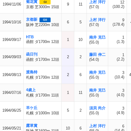
菊花賞
上村 洋行
12
GI
1994/11/06
9
11
(100.2)
京都 芝3000m 15頭
(57.0)
京都新
上村 洋行
9
GII
1994/10/16
6
5
(178.4)
阪神 芝2200m 10頭
(57.0)
HTB
南井 克巳
1
1994/09/17
1
10
函館 ダ1700m 12頭
(1.3)
(55.0)
函日刊
藤田 伸二
1
1994/09/03
2
2
(2.2)
函館 ダ1700m 12頭
(54.0)
渡島特
南井 克巳
3
1994/08/13
2
6
(10.4)
札幌 ダ1700m 12頭
(55.0)
4歳上
南井 克巳
3
1994/07/16
1
11
(4.0)
札幌 ダ1700m 11頭
(55.0)
羊ケ丘
須貝 尚介
3
1994/06/25
5
2
(4.9)
札幌 ダ1000m 10頭
(55.0)
露草賞
上村 洋行
6
1994/05/21
10
6
(14.4)
阪神 芝1600m 11頭
(55.0)