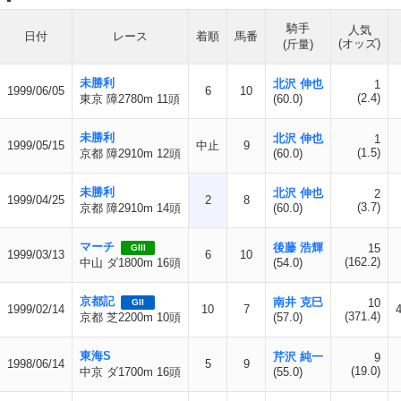
騎手
人気
日付
レース
着順
馬番
(オッズ)
(斤量)
未勝利
北沢 伸也
1
1999/06/05
6
10
(2.4)
東京 障2780m 11頭
(60.0)
未勝利
北沢 伸也
1
1999/05/15
中止
9
(1.5)
京都 障2910m 12頭
(60.0)
未勝利
北沢 伸也
2
1999/04/25
2
8
(3.7)
京都 障2910m 14頭
(60.0)
マーチ
後藤 浩輝
15
GIII
1999/03/13
6
10
(162.2)
中山 ダ1800m 16頭
(54.0)
京都記
南井 克巳
10
GII
1999/02/14
10
7
(371.4)
京都 芝2200m 10頭
(57.0)
東海S
芹沢 純一
9
1998/06/14
5
9
(19.0)
中京 ダ1700m 16頭
(55.0)