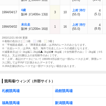
4歳
上村 洋行
4
1994/04/17
3
10
(5.1)
阪神 ダ1400m 13頭
(55.0)
未出走
上村 洋行
4
1994/04/02
1
16
(8.8)
阪神 ダ1200m 16頭
(55.0)
2002/12/21 00:00 更新
※着順の色分け [
:1着
:2着
:3着 ]
※「平地競走成績」と「障害競走成績」はJRAのレースのみとなります。
※「出走レース」はJRA、地方、海外で出走したレースの成績となります。
※減量表示は[
:1kg減
:2kg減
:3kg減
:4kg減（※女性騎手のみ）
:2kg減（※5
年以上、又は101勝以上の女性騎手のみ）] です。
※「上3F」表記のデータについて 1993年4月以前では一部のレースが上4F、障害レー
スに関しては平均Fで計測されたデータです。
※JRA主催以外のレースでは一部データがない場合があります。
競馬場/ウィンズ（外部サイト）
札幌競馬場
函館競馬場
福島競馬場
新潟競馬場