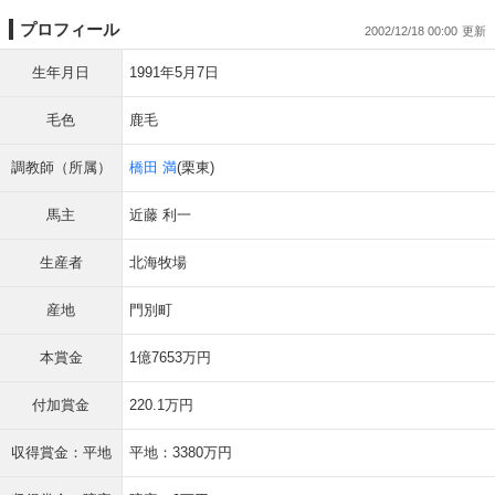
プロフィール
2002/12/18 00:00
生年月日
1991年5月7日
毛色
鹿毛
調教師（所属）
橋田 満
(栗東)
馬主
近藤 利一
生産者
北海牧場
産地
門別町
本賞金
1億7653万円
付加賞金
220.1万円
収得賞金：平地
平地：3380万円