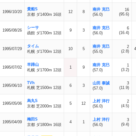
貴船S
南井 克巳
16
1996/10/20
12
8
(95.6)
京都 ダ1400m 16頭
(56.0)
シーサ
南井 克巳
6
1995/08/26
9
3
(16.4)
函館 ダ1700m 12頭
(56.0)
タイム
南井 克巳
2
1995/07/29
10
5
(2.8)
札幌 ダ1700m 12頭
(55.0)
羊蹄山
南井 克巳
1
1995/07/02
1
9
(3.2)
札幌 ダ1700m 12頭
(57.0)
TVh
山田 泰誠
3
1995/06/10
6
3
札幌 芝1500m 12頭
(11.9)
(57.0)
烏丸S
上村 洋行
2
1995/05/06
5
12
(4.5)
京都 芝2000m 12頭
(56.0)
梅田S
上村 洋行
3
1995/04/09
4
1
(9.4)
京都 ダ1800m 16頭
(56.0)