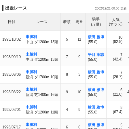
出走レース
2002/12/21 00:00
騎手
人気
日付
レース
着順
馬番
(オッズ)
(斤量)
未勝利
横田 雅博
10
1993/10/02
5
11
(82.8)
中山 ダ1200m 13頭
(55.0)
未勝利
平目 孝志
7
1993/09/19
7
9
(42.4)
中山 ダ1200m 13頭
(55.0)
未勝利
横田 雅博
7
1993/09/06
8
3
(26.7)
新潟 ダ1700m 10頭
(55.0)
未勝利
横田 雅博
6
1993/08/22
9
10
(21.0)
新潟 芝1400m 16頭
(55.0)
未勝利
横田 雅博
8
1993/08/01
4
9
(67.4)
新潟 ダ1200m 11頭
(55.0)
未勝利
横田 雅博
5
1993/07/17
6
6