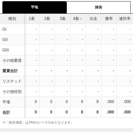
平地
障害
種別
1着
2着
3着
4着～
出走
勝率
連対率
-
-
-
-
-
-
-
GI
-
-
-
-
-
-
-
GII
-
-
-
-
-
-
-
GIII
-
-
-
-
-
-
-
その他重賞
-
-
-
-
-
-
-
重賞合計
-
-
-
-
-
-
-
リステッド
-
-
-
-
-
-
-
その他特別
0
0
0
8
8
.000
.000
平場
0
0
0
8
8
.000
.000
合計
※「総合成績」はJRAのレースのみとなります。