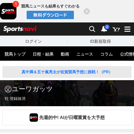
競馬ニュースも結果もすぐわかる
閉じる
スポーツナビ
検索
通知
i
ログイン
ID新規取得
競馬トップ
日程・結果
動画
ニュース
コラム
公式情
真中満＆五十嵐亮太が佐賀競馬予想に挑戦！（PR）
ユーワガッツ
牡 登録抹消
先週的中! AIが日曜重賞を大予想