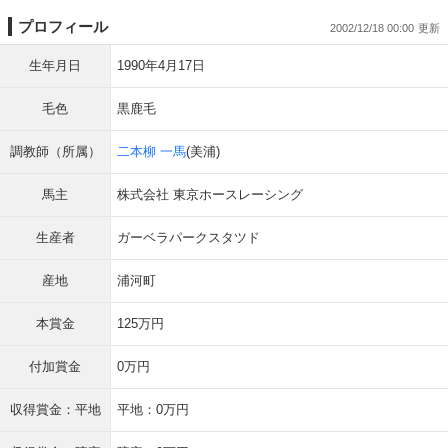
プロフィール
2002/12/18 00:00
生年月日
1990年4月17日
毛色
黒鹿毛
調教師（所属）
二本柳 一馬
(美浦)
馬主
株式会社 東京ホースレーシング
生産者
ガーベラパークスタツド
産地
浦河町
本賞金
125万円
付加賞金
0万円
収得賞金：平地
平地：0万円