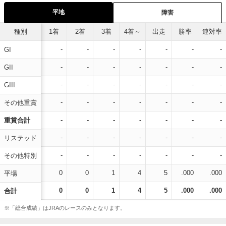
平地
障害
種別
1着
2着
3着
4着～
出走
勝率
連対率
-
-
-
-
-
-
-
GI
-
-
-
-
-
-
-
GII
-
-
-
-
-
-
-
GIII
-
-
-
-
-
-
-
その他重賞
-
-
-
-
-
-
-
重賞合計
-
-
-
-
-
-
-
リステッド
-
-
-
-
-
-
-
その他特別
0
0
1
4
5
.000
.000
平場
0
0
1
4
5
.000
.000
合計
※「総合成績」はJRAのレースのみとなります。