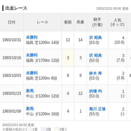
出走レース
2002/12/21 00:00
騎手
人気
日付
レース
着順
馬番
(オッズ)
(斤量)
未勝利
沢 昭典
4
1993/10/31
12
14
(10.6)
福島 芝1200m 14頭
(53.0)
未勝利
沢 昭典
3
1993/10/16
3
3
(7.0)
福島 ダ1700m 12頭
(53.0)
未勝利
鈴木 寿
2
1993/10/03
8
8
(3.8)
福島 芝1200m 8頭
(53.0)
新馬
的場 均
1
1993/01/23
4
12
(-)
中山 ダ1200m 12頭
(53.0)
新馬
菊川 正達
2
1993/01/09
4
1
(-)
中山 ダ1200m 16頭
(53.0)
2002/12/21 00:00 更新
※着順の色分け [
:1着
:2着
:3着 ]