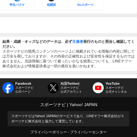
学生バスケ
他競技
Doスポーツ
結果・成績・オッズなどのデータは、必ず
主催者
発行のものと照合し確認してく
ださい。
スポーツナビの競馬コンテンツのページ上に掲載されている情報の内容に関して
は万全を期しておりますが、その内容の正確性および安全性を保証するものでは
ありません。当該情報に基づいて被ったいかなる損害についても、LINEヤフー
株式会社および情報提供者は一切の責任を負いかねます。
Facebook
X(旧Twitter)
YouTube
スポーツナビ
スポーツナビ
スポーツナビ
公式ページ
公式アカウント
公式チャンネル
スポーツナビ
Yahoo! JAPAN
スポーツナビはYahoo! JAPANのサービスであり、LINEヤフー株式会社がス
ポーツナビ株式会社と協力して運営しています。
プライバシーポリシー
プライバシーセンター