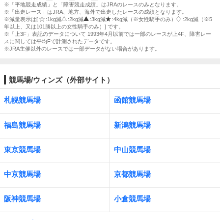
※「平地競走成績」と「障害競走成績」はJRAのレースのみとなります。
※「出走レース」はJRA、地方、海外で出走したレースの成績となります。
※減量表示は[
:1kg減
:2kg減
:3kg減
:4kg減（※女性騎手のみ）
:2kg減（※5
年以上、又は101勝以上の女性騎手のみ）] です。
※「上3F」表記のデータについて 1993年4月以前では一部のレースが上4F、障害レー
スに関しては平均Fで計測されたデータです。
※JRA主催以外のレースでは一部データがない場合があります。
競馬場/ウィンズ（外部サイト）
札幌競馬場
函館競馬場
福島競馬場
新潟競馬場
東京競馬場
中山競馬場
中京競馬場
京都競馬場
阪神競馬場
小倉競馬場