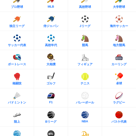
MLB
プロ野球
高校野球
大学野球
独立リーグ
侍ジャパン
Jリーグ
海外サッカー
サッカー代表
高校年代
競馬
地方競馬
ボートレース
大相撲
フィギュア
カーリング
格闘技
ゴルフ
テニス
卓球
F1
バドミントン
バレーボール
ラグビー
NBA
陸上
Bリーグ
バスケ代表