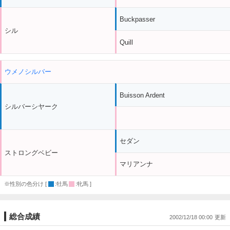
Buckpasser
シル
Quill
ウメノシルバー
Buisson Ardent
シルバーシヤーク
セダン
ストロングベビー
マリアンナ
※性別の色分け [
:牡馬
:牝馬 ]
総合成績
2002/12/18 00:00