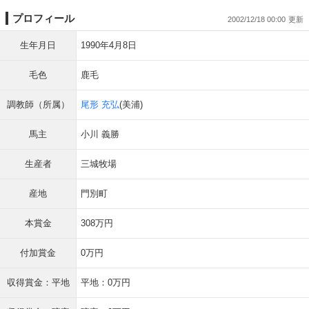
プロフィール
2002/12/18 00:00
生年月日
1990年4月8日
毛色
鹿毛
調教師（所属）
尾形 充弘
(美浦)
馬主
小川 義勝
生産者
三城牧場
産地
門別町
本賞金
308万円
付加賞金
0万円
収得賞金：平地
平地：0万円