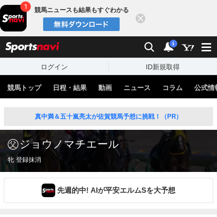
競馬ニュースも結果もすぐわかる
閉じる
スポーツナビ
検索
通知
i
ログイン
ID新規取得
競馬トップ
日程・結果
動画
ニュース
コラム
公式情
真中満＆五十嵐亮太が佐賀競馬予想に挑戦！（PR）
ジョウノマチエール
牝 登録抹消
先週的中! AIが平安エルムSを大予想