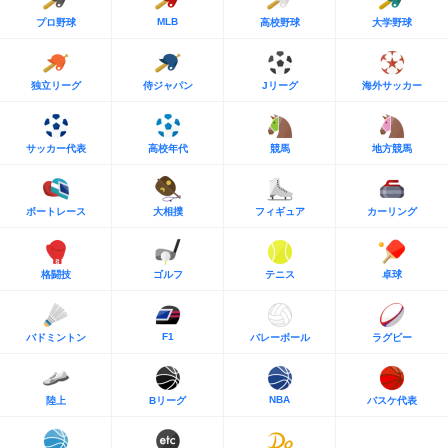
MLB
プロ野球
高校野球
大学野球
独立リーグ
侍ジャパン
Jリーグ
海外サッカー
サッカー代表
高校年代
競馬
地方競馬
ボートレース
大相撲
フィギュア
カーリング
格闘技
ゴルフ
テニス
卓球
F1
バドミントン
バレーボール
ラグビー
NBA
陸上
Bリーグ
バスケ代表