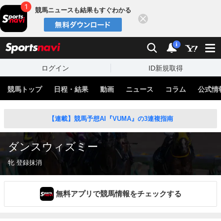
競馬ニュースも結果もすぐわかる
閉じる
スポーツナビ
検索
通知
i
ログイン
ID新規取得
競馬トップ
日程・結果
動画
ニュース
コラム
公式情
【連載】競馬予想AI『VUMA』の3連複指南
ダンスウィズミー
牝 登録抹消
無料アプリで競馬情報をチェックする