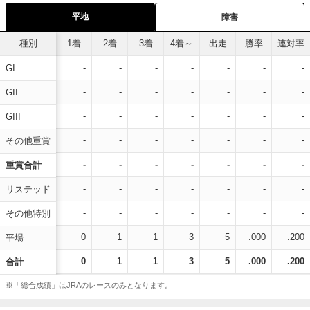
平地
障害
種別
1着
2着
3着
4着～
出走
勝率
連対率
-
-
-
-
-
-
-
GI
-
-
-
-
-
-
-
GII
-
-
-
-
-
-
-
GIII
-
-
-
-
-
-
-
その他重賞
-
-
-
-
-
-
-
重賞合計
-
-
-
-
-
-
-
リステッド
-
-
-
-
-
-
-
その他特別
0
1
1
3
5
.000
.200
平場
0
1
1
3
5
.000
.200
合計
※「総合成績」はJRAのレースのみとなります。