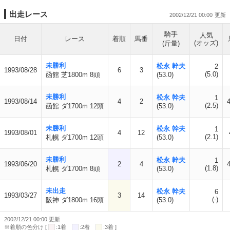
出走レース
2002/12/21 00:00
騎手
人気
日付
レース
着順
馬番
(オッズ)
(斤量)
未勝利
松永 幹夫
2
1993/08/28
6
3
(5.0)
函館 芝1800m 8頭
(53.0)
未勝利
松永 幹夫
1
1993/08/14
4
2
(2.5)
函館 ダ1700m 12頭
(53.0)
未勝利
松永 幹夫
1
1993/08/01
4
12
(2.1)
札幌 ダ1700m 12頭
(53.0)
未勝利
松永 幹夫
1
1993/06/20
2
4
(1.8)
札幌 ダ1700m 8頭
(53.0)
未出走
松永 幹夫
6
1993/03/27
3
14
(-)
阪神 ダ1800m 16頭
(53.0)
2002/12/21 00:00 更新
※着順の色分け [
:1着
:2着
:3着 ]