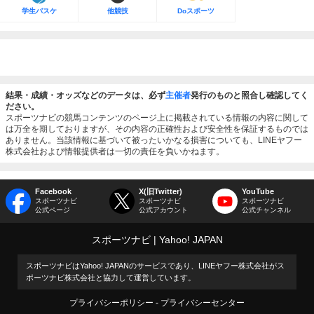
学生バスケ
他競技
Doスポーツ
結果・成績・オッズなどのデータは、必ず
主催者
発行のものと照合し確認してく
ださい。
スポーツナビの競馬コンテンツのページ上に掲載されている情報の内容に関して
は万全を期しておりますが、その内容の正確性および安全性を保証するものでは
ありません。当該情報に基づいて被ったいかなる損害についても、LINEヤフー
株式会社および情報提供者は一切の責任を負いかねます。
Facebook
X(旧Twitter)
YouTube
スポーツナビ
スポーツナビ
スポーツナビ
公式ページ
公式アカウント
公式チャンネル
スポーツナビ
Yahoo! JAPAN
スポーツナビはYahoo! JAPANのサービスであり、LINEヤフー株式会社がス
ポーツナビ株式会社と協力して運営しています。
プライバシーポリシー
プライバシーセンター