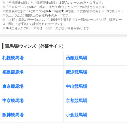
※「平地競走成績」と「障害競走成績」はJRAのレースのみとなります。
※「出走レース」はJRA、地方、海外で出走したレースの成績となります。
※減量表示は[
:1kg減
:2kg減
:3kg減
:4kg減（※女性騎手のみ）
:2kg減（※5
年以上、又は101勝以上の女性騎手のみ）] です。
※「上3F」表記のデータについて 1993年4月以前では一部のレースが上4F、障害レー
スに関しては平均Fで計測されたデータです。
※JRA主催以外のレースでは一部データがない場合があります。
競馬場/ウィンズ（外部サイト）
札幌競馬場
函館競馬場
福島競馬場
新潟競馬場
東京競馬場
中山競馬場
中京競馬場
京都競馬場
阪神競馬場
小倉競馬場