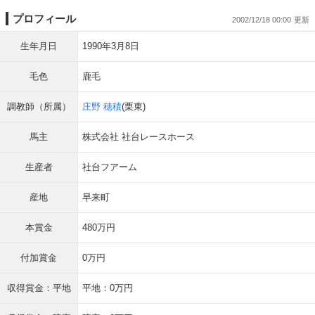
プロフィール
2002/12/18 00:00
生年月日
1990年3月8日
毛色
鹿毛
調教師（所属）
庄野 穂積
(栗東)
馬主
株式会社 社台レースホース
生産者
社台フアーム
産地
早来町
本賞金
480万円
付加賞金
0万円
収得賞金：平地
平地：0万円