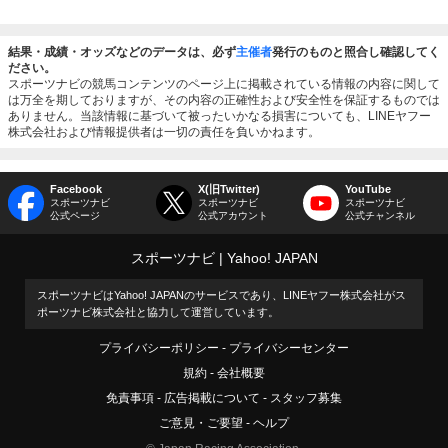
結果・成績・オッズなどのデータは、必ず
主催者
発行のものと照合し確認してく
ださい。
スポーツナビの競馬コンテンツのページ上に掲載されている情報の内容に関して
は万全を期しておりますが、その内容の正確性および安全性を保証するものでは
ありません。当該情報に基づいて被ったいかなる損害についても、LINEヤフー
株式会社および情報提供者は一切の責任を負いかねます。
Facebook
X(旧Twitter)
YouTube
スポーツナビ
スポーツナビ
スポーツナビ
公式ページ
公式アカウント
公式チャンネル
スポーツナビ
Yahoo! JAPAN
スポーツナビはYahoo! JAPANのサービスであり、LINEヤフー株式会社がス
ポーツナビ株式会社と協力して運営しています。
プライバシーポリシー
プライバシーセンター
規約
会社概要
免責事項
広告掲載について
スタッフ募集
ご意見・ご要望
ヘルプ