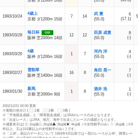
京都 ダ1200m 16頭
(55.0)
4歳上
武 豊
6
1993/10/24
7
14
(17.1)
京都 ダ1200m 15頭
(55.0)
毎日杯
田原 成貴
8
GIII
1993/03/28
12
12
(-)
阪神 芝2000m 14頭
(55.0)
4歳
河内 洋
4
1993/03/20
1
7
(-)
阪神 ダ1200m 16頭
(55.0)
雪割草
角田 晃一
7
1993/02/27
16
8
(-)
阪神 芝1400m 16頭
(55.0)
新馬
酒井 浩
1
1993/01/30
1
8
(-)
京都 芝2000m 9頭
(55.0)
2002/12/21 00:00 更新
※着順の色分け [
:1着
:2着
:3着 ]
※「平地競走成績」と「障害競走成績」はJRAのレースのみとなります。
※「出走レース」はJRA、地方、海外で出走したレースの成績となります。
※減量表示は[
:1kg減
:2kg減
:3kg減
:4kg減（※女性騎手のみ）
:2kg減（※5
年以上、又は101勝以上の女性騎手のみ）] です。
※「上3F」表記のデータについて 1993年4月以前では一部のレースが上4F、障害レー