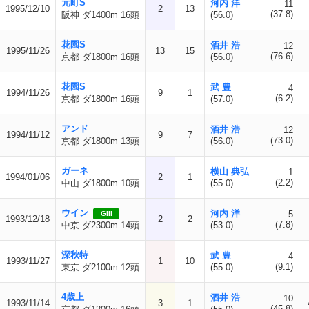
元町S
河内 洋
11
1995/12/10
2
13
(37.8)
阪神 ダ1400m 16頭
(56.0)
花園S
酒井 浩
12
1995/11/26
13
15
(76.6)
京都 ダ1800m 16頭
(56.0)
花園S
武 豊
4
1994/11/26
9
1
(6.2)
京都 ダ1800m 16頭
(57.0)
アンド
酒井 浩
12
1994/11/12
9
7
(73.0)
京都 ダ1800m 13頭
(56.0)
ガーネ
横山 典弘
1
1994/01/06
2
1
(2.2)
中山 ダ1800m 10頭
(55.0)
ウイン
河内 洋
5
GIII
1993/12/18
2
2
(7.8)
中京 ダ2300m 14頭
(53.0)
深秋特
武 豊
4
1993/11/27
1
10
(9.1)
東京 ダ2100m 12頭
(55.0)
4歳上
酒井 浩
10
1993/11/14
3
1
(45.8)