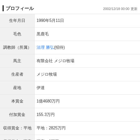
プロフィール
2002/12/18 00:00
生年月日
1990年5月11日
毛色
黒鹿毛
調教師（所属）
法理 勝弘
(招待)
馬主
有限会社 メジロ牧場
生産者
メジロ牧場
産地
伊達
本賞金
1億4680万円
付加賞金
155.3万円
収得賞金：平地
平地：2825万円