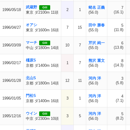
武蔵野
蛯名 正義
7
GIII
1996/05/18
2
1
(16.1)
東京 ダ2100m 11頭
(56.0)
オアシ
田中 勝春
5
1996/04/27
7
15
(11.8)
東京 ダ1600m 16頭
(55.0)
マーチ
芹沢 純一
6
GIII
1996/03/09
10
7
(13.8)
中山 ダ1800m 14頭
(55.0)
橿原S
熊沢 重文
8
1996/02/17
1
7
(14.3)
京都 ダ1400m 16頭
(56.0)
北山S
河内 洋
3
1996/01/28
12
11
(5.8)
京都 ダ1800m 14頭
(56.0)
門松S
河内 洋
4
1996/01/05
3
1
(7.1)
京都 ダ1400m 16頭
(56.0)
ウイン
河内 洋
5
GIII
1995/12/16
3
5
(8.2)
中京 ダ2300m 10頭
(56.0)