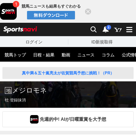
競馬ニュースも結果もすぐわかる
閉じる
スポーツナビ
検索
通知
i
ログイン
ID新規取得
競馬トップ
日程・結果
動画
ニュース
コラム
公式情
真中満＆五十嵐亮太が佐賀競馬予想に挑戦！（PR）
メジロモネ
牡 登録抹消
先週的中! AIが日曜重賞を大予想