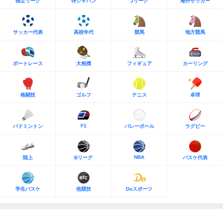
独立リーグ
侍ジャパン
Jリーグ
海外サッカー
サッカー代表
高校年代
競馬
地方競馬
ボートレース
大相撲
フィギュア
カーリング
格闘技
ゴルフ
テニス
卓球
F1
バドミントン
バレーボール
ラグビー
NBA
陸上
Bリーグ
バスケ代表
学生バスケ
他競技
Doスポーツ