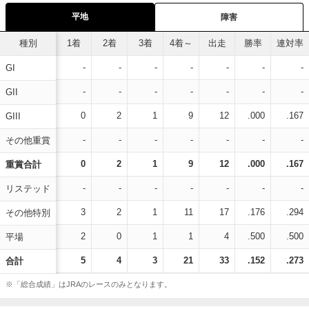
平地
障害
種別
1着
2着
3着
4着～
出走
勝率
連対率
-
-
-
-
-
-
-
GI
-
-
-
-
-
-
-
GII
0
2
1
9
12
.000
.167
GIII
-
-
-
-
-
-
-
その他重賞
0
2
1
9
12
.000
.167
重賞合計
-
-
-
-
-
-
-
リステッド
3
2
1
11
17
.176
.294
その他特別
2
0
1
1
4
.500
.500
平場
5
4
3
21
33
.152
.273
合計
※「総合成績」はJRAのレースのみとなります。