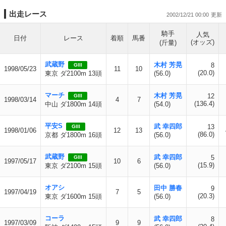
出走レース
2002/12/21 00:00
騎手
人気
日付
レース
着順
馬番
(オッズ)
(斤量)
武蔵野
木村 芳晃
8
GIII
1998/05/23
11
10
(20.0)
東京 ダ2100m 13頭
(56.0)
マーチ
木村 芳晃
12
GIII
1998/03/14
4
7
(136.4)
中山 ダ1800m 14頭
(54.0)
平安S
武 幸四郎
13
GIII
1998/01/06
12
13
(86.0)
京都 ダ1800m 16頭
(56.0)
武蔵野
武 幸四郎
5
GIII
1997/05/17
10
6
(15.9)
東京 ダ2100m 15頭
(56.0)
オアシ
田中 勝春
9
1997/04/19
7
5
(20.3)
東京 ダ1600m 15頭
(56.0)
コーラ
武 幸四郎
8
1997/03/09
9
9