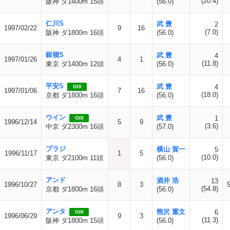
(20.4)
阪神 ダ1400m 15頭
(56.0)
仁川S
武 豊
2
1997/02/22
9
16
(7.0)
阪神 ダ1800m 16頭
(56.0)
銀嶺S
武 豊
4
1997/01/26
4
1
(11.8)
東京 ダ1400m 12頭
(56.0)
平安S
武 豊
4
GIII
1997/01/06
7
16
(18.0)
京都 ダ1800m 16頭
(56.0)
ウイン
武 豊
1
GIII
1996/12/14
5
9
(3.6)
中京 ダ2300m 16頭
(57.0)
ブラジ
横山 賀一
5
1996/11/17
1
5
(10.0)
東京 ダ2100m 11頭
(56.0)
アンド
酒井 浩
13
1996/10/27
8
3
(54.8)
京都 ダ1800m 16頭
(56.0)
アンタ
熊沢 重文
6
GIII
1996/06/29
9
3
(11.3)
阪神 ダ1800m 15頭
(56.0)