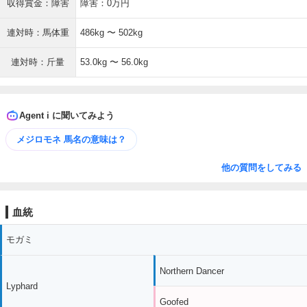
収得賞金：障害
障害：0万円
連対時：馬体重
486kg 〜 502kg
連対時：斤量
53.0kg 〜 56.0kg
Agent i に聞いてみよう
メジロモネ 馬名の意味は？
他の質問をしてみる
血統
モガミ
Northern Dancer
Lyphard
Goofed