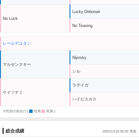
Lucky Debonair
No Luck
No Teasing
レールデユタン
Nijinsky
マルゼンスキー
シル
ラデイガ
ケイツナミ
ハイビスカス
※性別の色分け [
:牡馬
:牝馬 ]
総合成績
2002/12/18 00:00