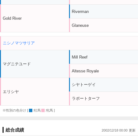
Riverman
Gold River
Glaneuse
ニシノマツサリア
Mill Reef
マグニテユード
Altesse Royale
シヤトーゲイ
エリシヤ
ラポートターフ
※性別の色分け [
:牡馬
:牝馬 ]
総合成績
2002/12/18 00:00