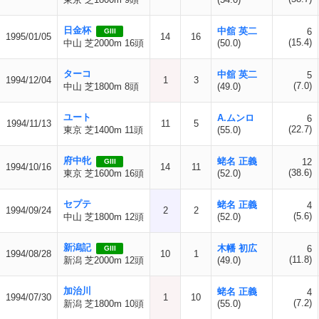
日金杯
中舘 英二
6
GIII
1995/01/05
14
16
(15.4)
中山 芝2000m 16頭
(50.0)
ターコ
中舘 英二
5
1994/12/04
1
3
(7.0)
中山 芝1800m 8頭
(49.0)
ユート
A.ムンロ
6
1994/11/13
11
5
(22.7)
東京 芝1400m 11頭
(55.0)
府中牝
蛯名 正義
12
GIII
1994/10/16
14
11
(38.6)
東京 芝1600m 16頭
(52.0)
セプテ
蛯名 正義
4
1994/09/24
2
2
(5.6)
中山 芝1800m 12頭
(52.0)
新潟記
木幡 初広
6
GIII
1994/08/28
10
1
(11.8)
新潟 芝2000m 12頭
(49.0)
加治川
蛯名 正義
4
1994/07/30
1
10
(7.2)
新潟 芝1800m 10頭
(55.0)