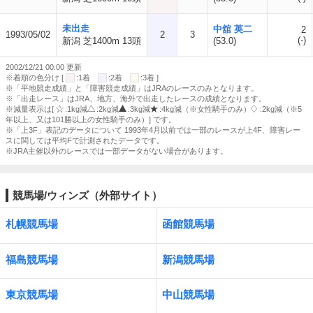
未出走
中舘 英二
2
1993/05/02
2
3
(-)
新潟 芝1400m 13頭
(53.0)
2002/12/21 00:00 更新
※着順の色分け [
:1着
:2着
:3着 ]
※「平地競走成績」と「障害競走成績」はJRAのレースのみとなります。
※「出走レース」はJRA、地方、海外で出走したレースの成績となります。
※減量表示は[
:1kg減
:2kg減
:3kg減
:4kg減（※女性騎手のみ）
:2kg減（※5
年以上、又は101勝以上の女性騎手のみ）] です。
※「上3F」表記のデータについて 1993年4月以前では一部のレースが上4F、障害レー
スに関しては平均Fで計測されたデータです。
※JRA主催以外のレースでは一部データがない場合があります。
競馬場/ウィンズ（外部サイト）
札幌競馬場
函館競馬場
福島競馬場
新潟競馬場
東京競馬場
中山競馬場