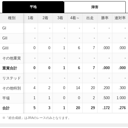
平地
障害
種別
1着
2着
3着
4着～
出走
勝率
連対率
-
-
-
-
-
-
-
GI
-
-
-
-
-
-
-
GII
0
0
1
6
7
.000
.000
GIII
-
-
-
-
-
-
-
その他重賞
0
0
1
6
7
.000
.000
重賞合計
-
-
-
-
-
-
-
リステッド
4
2
0
14
20
.200
.300
その他特別
1
1
0
0
2
.500
1.000
平場
5
3
1
20
29
.172
.276
合計
※「総合成績」はJRAのレースのみとなります。