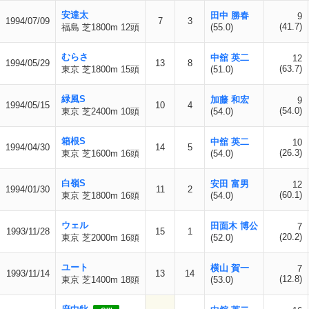
安達太
田中 勝春
9
1994/07/09
7
3
(41.7)
福島 芝1800m 12頭
(55.0)
むらさ
中舘 英二
12
1994/05/29
13
8
(63.7)
東京 芝1800m 15頭
(51.0)
緑風S
加藤 和宏
9
1994/05/15
10
4
(54.0)
東京 芝2400m 10頭
(54.0)
箱根S
中舘 英二
10
1994/04/30
14
5
(26.3)
東京 芝1600m 16頭
(54.0)
白嶺S
安田 富男
12
1994/01/30
11
2
(60.1)
東京 芝1800m 16頭
(54.0)
ウェル
田面木 博公
7
1993/11/28
15
1
(20.2)
東京 芝2000m 16頭
(52.0)
ユート
横山 賀一
7
1993/11/14
13
14
(12.8)
東京 芝1400m 18頭
(53.0)