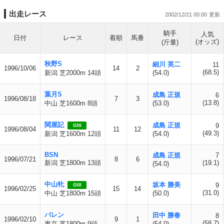
出走レース
2002/12/21 00:00
騎手
人気
日付
レース
着順
馬番
(オッズ)
(斤量)
秋野S
細川 英二
11
1996/10/06
14
2
(68.5)
新潟 芝2000m 14頭
(54.0)
葉月S
成島 正規
6
1996/08/18
7
3
(13.8)
中山 芝1600m 8頭
(53.0)
関屋記
成島 正規
9
GIII
1996/08/04
11
12
(49.3)
新潟 芝1600m 12頭
(54.0)
BSN
成島 正規
7
1996/07/21
8
6
新潟 芝1800m 13頭
(19.1)
(54.0)
中山牝
坂本 勝美
9
GIII
1996/02/25
15
14
(31.0)
中山 芝1800m 15頭
(50.0)
バレン
田中 勝春
8
1996/02/10
9
1
(58.7)
東京 芝1800m 9頭
(54.0)