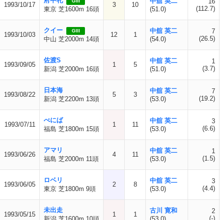
府中牝
中舘 英二
16
GIII
1993/10/17
3
10
(112.7)
東京 芝1600m 16頭
(51.0)
クイー
中舘 英二
7
GIII
1993/10/03
12
1
(26.5)
中山 芝2000m 14頭
(54.0)
佐渡S
中舘 英二
1
1993/09/05
1
5
(3.7)
新潟 芝2000m 16頭
(51.0)
日本海
中舘 英二
7
1993/08/22
5
3
(19.2)
新潟 芝2200m 13頭
(53.0)
べにば
中舘 英二
3
1993/07/11
1
11
(6.6)
福島 芝1800m 15頭
(53.0)
アマリ
中舘 英二
1
1993/06/26
4
11
(1.5)
福島 芝2000m 11頭
(53.0)
ロベリ
中舘 英二
3
1993/06/05
2
8
(4.4)
東京 芝1800m 9頭
(53.0)
未出走
古川 寛和
2
1993/05/15
1
1
(-)
新潟 芝1600m 10頭
(53.0)