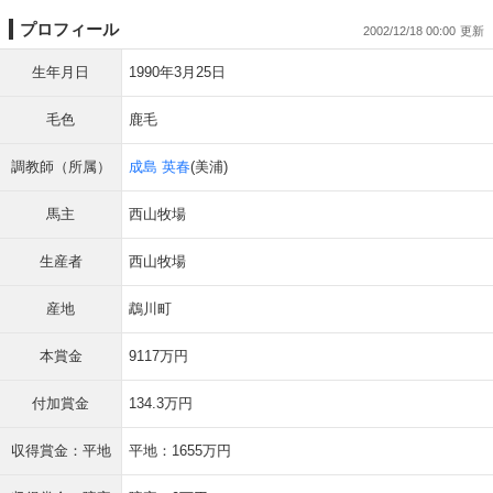
プロフィール
2002/12/18 00:00
生年月日
1990年3月25日
毛色
鹿毛
調教師（所属）
成島 英春
(美浦)
馬主
西山牧場
生産者
西山牧場
産地
鵡川町
本賞金
9117万円
付加賞金
134.3万円
収得賞金：平地
平地：1655万円