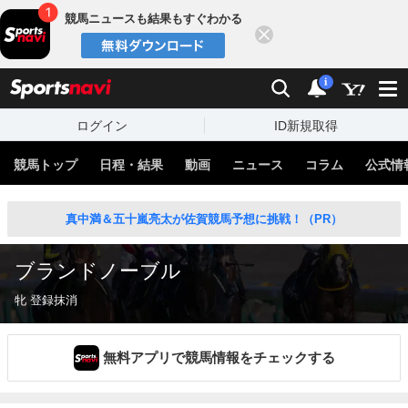
競馬ニュースも結果もすぐわかる
閉じる
スポーツナビ
検索
通知
i
ログイン
ID新規取得
競馬トップ
日程・結果
動画
ニュース
コラム
公式情
真中満＆五十嵐亮太が佐賀競馬予想に挑戦！（PR）
ブランドノーブル
牝 登録抹消
無料アプリで競馬情報をチェックする