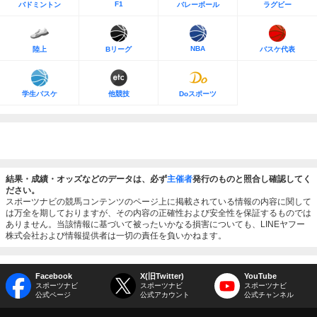
F1
バドミントン
バレーボール
ラグビー
NBA
陸上
Bリーグ
バスケ代表
学生バスケ
他競技
Doスポーツ
結果・成績・オッズなどのデータは、必ず
主催者
発行のものと照合し確認してく
ださい。
スポーツナビの競馬コンテンツのページ上に掲載されている情報の内容に関して
は万全を期しておりますが、その内容の正確性および安全性を保証するものでは
ありません。当該情報に基づいて被ったいかなる損害についても、LINEヤフー
株式会社および情報提供者は一切の責任を負いかねます。
Facebook
X(旧Twitter)
YouTube
スポーツナビ
スポーツナビ
スポーツナビ
公式ページ
公式アカウント
公式チャンネル