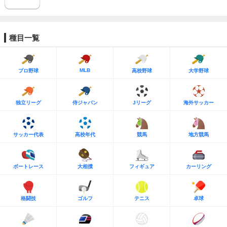
種目一覧
MLB
プロ野球
高校野球
大学野球
独立リーグ
侍ジャパン
Jリーグ
海外サッカー
サッカー代表
高校年代
競馬
地方競馬
ボートレース
大相撲
フィギュア
カーリング
格闘技
ゴルフ
テニス
卓球