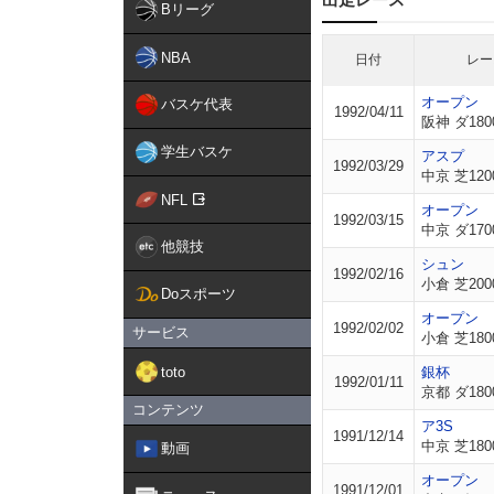
Bリーグ
NBA
日付
レー
オープン
バスケ代表
1992/04/11
阪神 ダ180
学生バスケ
アスプ
1992/03/29
中京 芝120
NFL
オープン
1992/03/15
中京 ダ170
他競技
シュン
1992/02/16
小倉 芝200
Doスポーツ
オープン
1992/02/02
サービス
小倉 芝180
toto
銀杯
1992/01/11
京都 ダ180
コンテンツ
ア3S
1991/12/14
中京 芝180
動画
オープン
1991/12/01