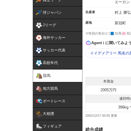
エーカン
侍ジャパン
生産者
村上 勝弘
産地
新冠町
Jリーグ
※性別の色分け [
:牡馬
:牝
海外サッカー
Agent i に聞いてみよ
サッカー代表
イイデメアリー 馬名の
高校年代
競馬
本賞金
地方競馬
2005万円
連対時
ボートレース
396kg 
大相撲
2002/12/17 00:00
フィギュア
総合成績