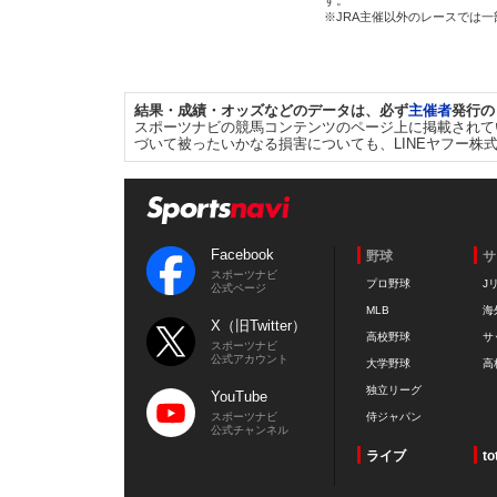
す。
※JRA主催以外のレースでは
結果・成績・オッズなどのデータは、必ず
主催者
発行の
スポーツナビの競馬コンテンツのページ上に掲載されて
づいて被ったいかなる損害についても、LINEヤフー株
Facebook
野球
サ
スポーツナビ
プロ野球
J
公式ページ
MLB
海
X（旧Twitter）
高校野球
サ
スポーツナビ
公式アカウント
大学野球
高
独立リーグ
YouTube
スポーツナビ
侍ジャパン
公式チャンネル
ライブ
to