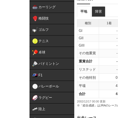
カーリング
平地
障害
格闘技
種別
1着
ゴルフ
GI
-
GII
-
テニス
GIII
-
卓球
その他重賞
-
重賞合計
-
バドミントン
リステッド
-
F1
その他特別
0
平場
4
バレーボール
合計
4
ラグビー
2002/12/17 00:00 更新
※「総合成績」はJRAのレー
陸上
出走レース