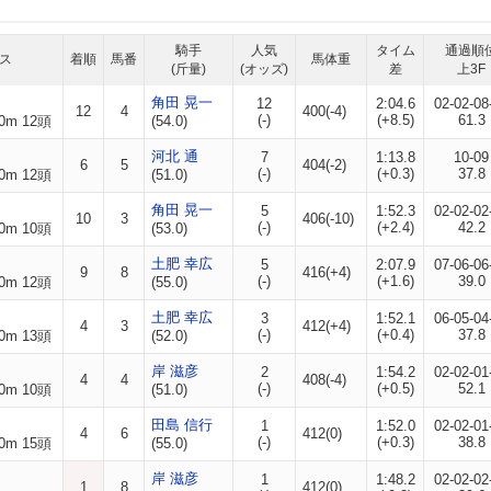
騎手
人気
タイム
通過順
ス
着順
馬番
馬体重
(斤量)
(オッズ)
差
上3F
角田 晃一
12
2:04.6
02-02-08
12
4
400(-4)
(-)
(+8.5)
61.3
0m 12頭
(54.0)
河北 通
7
1:13.8
10-09
6
5
404(-2)
(-)
(+0.3)
37.8
0m 12頭
(51.0)
角田 晃一
5
1:52.3
02-02-02
10
3
406(-10)
(-)
(+2.4)
42.2
0m 10頭
(53.0)
土肥 幸広
5
2:07.9
07-06-06
9
8
416(+4)
(-)
(+1.6)
39.0
0m 12頭
(55.0)
土肥 幸広
3
1:52.1
06-05-04
4
3
412(+4)
(-)
(+0.4)
37.8
0m 13頭
(52.0)
岸 滋彦
2
1:54.2
02-02-01
4
4
408(-4)
(-)
(+0.5)
52.1
0m 10頭
(51.0)
田島 信行
1
1:52.0
02-02-01
4
6
412(0)
(-)
(+0.3)
38.8
0m 15頭
(55.0)
岸 滋彦
1
1:48.2
02-02-02
1
8
412(0)