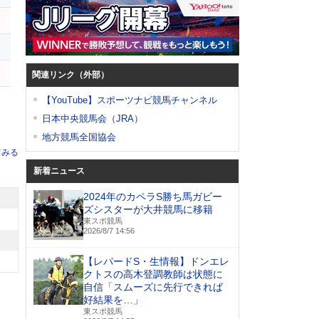
関連リンク（外部）
【YouTube】スポーツナビ競馬チャンネル
日本中央競馬会（JRA）
地方競馬全国協会
てみる
新着ニュース
2024年のカペラS勝ち馬ガビー
ズシスターが大井競馬に移籍
東スポ競馬
2026/8/7 14:56
【レパードS・生情報】ドンエレ
クトスの高木登調教師は状態に
自信「スムーズに先行できれば
好結果を…」
東スポ競馬