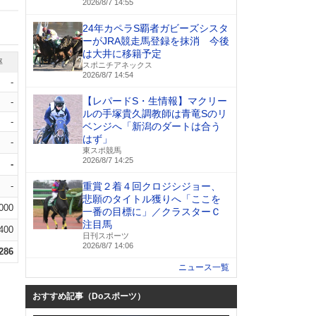
2026/8/7 14:55
24年カペラS覇者ガビーズシスタ
ーがJRA競走馬登録を抹消 今後
は大井に移籍予定
率
スポニチアネックス
2026/8/7 14:54
-
【レパードS・生情報】マクリー
-
ルの手塚貴久調教師は青竜Sのリ
-
ベンジへ「新潟のダートは合う
はず」
-
東スポ競馬
2026/8/7 14:25
-
-
重賞２着４回クロジシジョー、
悲願のタイトル獲りへ「ここを
.000
一番の目標に」／クラスターＣ
注目馬
.400
日刊スポーツ
2026/8/7 14:06
.286
ニュース一覧
おすすめ記事（Doスポーツ）