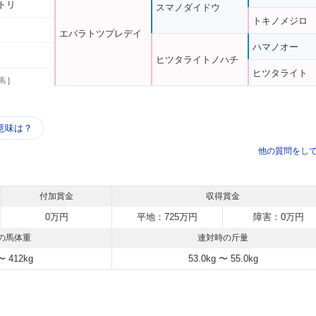
トリ
スマノダイドウ
トキノメジロ
エバラトツプレデイ
ハマノオー
ヒツタライトノハチ
ヒツタライト
馬 ]
う
意味は？
他の質問をし
付加賞金
収得賞金
0万円
平地：725万円
障害：0万円
の馬体重
連対時の斤量
〜 412kg
53.0kg 〜 55.0kg