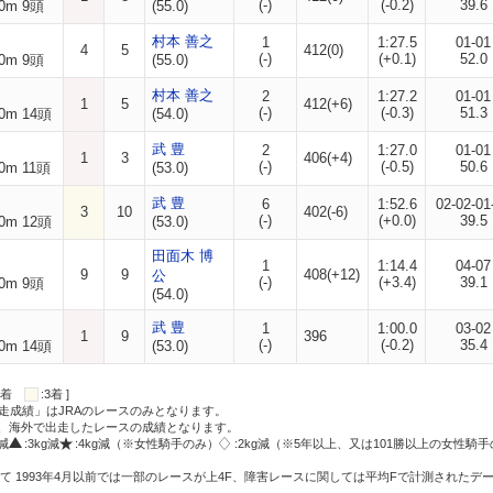
(-)
(-0.2)
39.6
0m 9頭
(55.0)
村本 善之
1
1:27.5
01-01
4
5
412(0)
(-)
(+0.1)
52.0
0m 9頭
(55.0)
村本 善之
2
1:27.2
01-01
1
5
412(+6)
(-)
(-0.3)
51.3
0m 14頭
(54.0)
武 豊
2
1:27.0
01-01
1
3
406(+4)
(-)
(-0.5)
50.6
0m 11頭
(53.0)
武 豊
6
1:52.6
02-02-01
3
10
402(-6)
(-)
(+0.0)
39.5
0m 12頭
(53.0)
田面木 博
1
1:14.4
04-07
9
9
408(+12)
公
(-)
(+3.4)
39.1
0m 9頭
(54.0)
武 豊
1
1:00.0
03-02
1
9
396
(-)
(-0.2)
35.4
0m 14頭
(53.0)
:2着
:3着 ]
走成績」はJRAのレースのみとなります。
方、海外で出走したレースの成績となります。
g減
:3kg減
:4kg減（※女性騎手のみ）
:2kg減（※5年以上、又は101勝以上の女性騎手
て 1993年4月以前では一部のレースが上4F、障害レースに関しては平均Fで計測されたデ