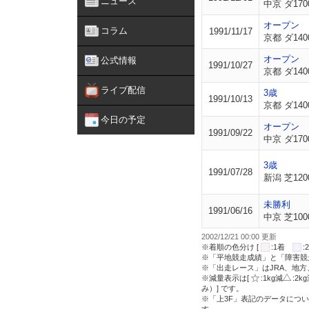
ニュース
中京 ダ170
オープン
コラム
1991/11/17
京都 ダ140
オープン
公式情報
1991/10/27
京都 ダ140
ライブ配信
3歳
1991/10/13
京都 ダ140
今日の予定
オープン
1991/09/22
中京 ダ170
3歳
1991/07/28
新潟 芝120
未勝利
1991/06/16
中京 芝100
2002/12/21 00:00 更新
※着順の色分け [
:1着
※「平地競走成績」と「障害競
※「出走レース」はJRA、地
※減量表示は[
:1kg減
:2k
み）] です。
※「上3F」表記のデータについ