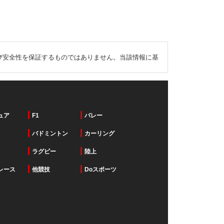
び安全性を保証するものではありません。当該情報に基
ュア
F1
バレー
バドミントン
カーリング
ラグビー
陸上
レース
他競技
Doスポーツ