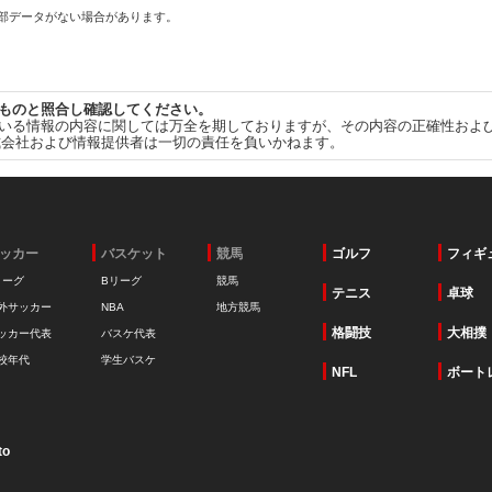
一部データがない場合があります。
ものと照合し確認してください。
いる情報の内容に関しては万全を期しておりますが、その内容の正確性およ
式会社および情報提供者は一切の責任を負いかねます。
ッカー
バスケット
競馬
ゴルフ
フィギ
リーグ
Bリーグ
競馬
テニス
卓球
外サッカー
NBA
地方競馬
格闘技
大相撲
ッカー代表
バスケ代表
校年代
学生バスケ
NFL
ボート
to