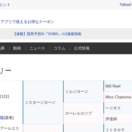
ヒント
Yahoo
、アプリで使えるお得なクーポン
【連載】競馬予想AI『VUMA』の3連複指南
結果
動画
ニュース
コラム
公式情報
リー
Mill Reef
ミルジヨージ
月12日
Miss Charisma
ミスタージヨージ
ヘリオス
ローレルカツプ
正陽
(栗東)
伊達錦
 アールエス
ミトタカラ