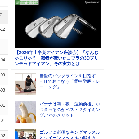
位
-12
【2026年上半期アイアン座談会】「なんじ
ゃこりゃ？」識者が驚いたコブラの3Dプリ
-04
ンテッドアイアン、その実力とは
-09
自慢のバックラインを目指す！
HIITでおこなう「背中徹底トレ
ーニング」
-03
バナナは朝・夜・運動前後、い
-01
つ食べるのがベスト？タイミン
グごとのメリット
-01
ゴルフに必須なキングマッスル
-02
とクイーンマッスルの鍛え方