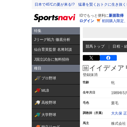
日本で45℃の夏が来る!? 猛暑を賢くおトクに生き抜く
IDでもっと便利に
新規取得
ログイン
初回購入限定
特集
Jリーグ戦力 徹底分析
競馬トップ
日程・
仙台育英監督 名将対談
J国立試合に無料招待
イイデメア
種目
登録抹消
プロ野球
性齢
牝
MLB
生年月日
1989年5
高校野球
毛色
栗毛
調教師（所属）
大久保 
大学野球
馬主
株式会社
独立リーグ