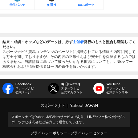
学生バスケ
他競技
Doスポーツ
結果・成績・オッズなどのデータは、必ず
主催者
発行のものと照合し確認してく
ださい。
スポーツナビの競馬コンテンツのページ上に掲載されている情報の内容に関して
は万全を期しておりますが、その内容の正確性および安全性を保証するものでは
ありません。当該情報に基づいて被ったいかなる損害についても、LINEヤフー
株式会社および情報提供者は一切の責任を負いかねます。
Facebook
X(旧Twitter)
YouTube
スポーツナビ
スポーツナビ
スポーツナビ
公式ページ
公式アカウント
公式チャンネル
スポーツナビ
Yahoo! JAPAN
スポーツナビはYahoo! JAPANのサービスであり、LINEヤフー株式会社がス
ポーツナビ株式会社と協力して運営しています。
プライバシーポリシー
プライバシーセンター