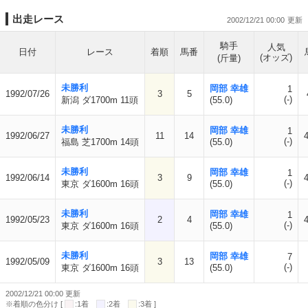
出走レース
2002/12/21 00:00
騎手
人気
日付
レース
着順
馬番
(オッズ)
(斤量)
未勝利
岡部 幸雄
1
1992/07/26
3
5
(-)
新潟 ダ1700m 11頭
(55.0)
未勝利
岡部 幸雄
1
1992/06/27
11
14
4
(-)
福島 芝1700m 14頭
(55.0)
未勝利
岡部 幸雄
1
1992/06/14
3
9
4
(-)
東京 ダ1600m 16頭
(55.0)
未勝利
岡部 幸雄
1
1992/05/23
2
4
4
(-)
東京 ダ1600m 16頭
(55.0)
未勝利
岡部 幸雄
7
1992/05/09
3
13
(-)
東京 ダ1600m 16頭
(55.0)
2002/12/21 00:00 更新
※着順の色分け [
:1着
:2着
:3着 ]