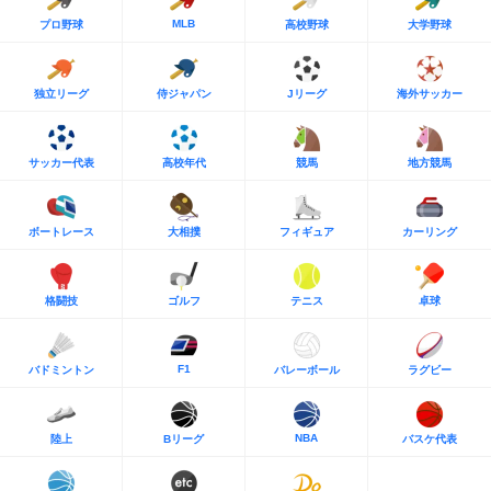
MLB
プロ野球
高校野球
大学野球
独立リーグ
侍ジャパン
Jリーグ
海外サッカー
サッカー代表
高校年代
競馬
地方競馬
ボートレース
大相撲
フィギュア
カーリング
格闘技
ゴルフ
テニス
卓球
F1
バドミントン
バレーボール
ラグビー
NBA
陸上
Bリーグ
バスケ代表