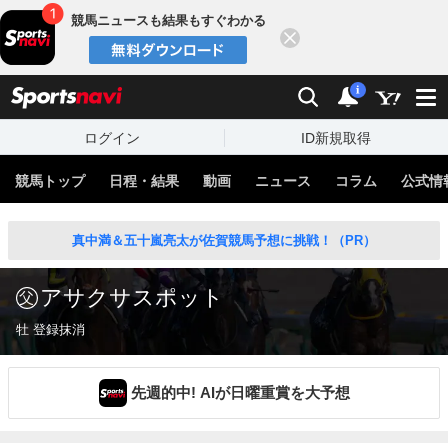
競馬ニュースも結果もすぐわかる
閉じる
スポーツナビ
検索
通知
i
ログイン
ID新規取得
競馬トップ
日程・結果
動画
ニュース
コラム
公式情
真中満＆五十嵐亮太が佐賀競馬予想に挑戦！（PR）
アサクサスポット
牡 登録抹消
先週的中! AIが日曜重賞を大予想