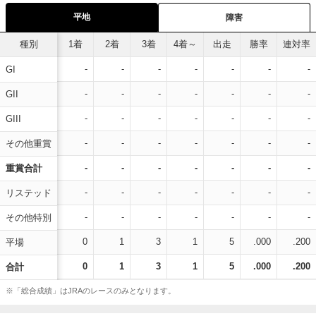
平地
障害
種別
1着
2着
3着
4着～
出走
勝率
連対率
-
-
-
-
-
-
-
GI
-
-
-
-
-
-
-
GII
-
-
-
-
-
-
-
GIII
-
-
-
-
-
-
-
その他重賞
-
-
-
-
-
-
-
重賞合計
-
-
-
-
-
-
-
リステッド
-
-
-
-
-
-
-
その他特別
0
1
3
1
5
.000
.200
平場
0
1
3
1
5
.000
.200
合計
※「総合成績」はJRAのレースのみとなります。