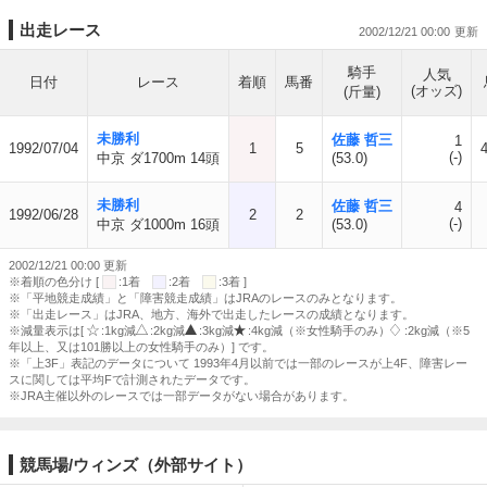
出走レース
2002/12/21 00:00
騎手
人気
日付
レース
着順
馬番
(オッズ)
(斤量)
未勝利
佐藤 哲三
1
1992/07/04
1
5
(-)
中京 ダ1700m 14頭
(53.0)
未勝利
佐藤 哲三
4
1992/06/28
2
2
(-)
中京 ダ1000m 16頭
(53.0)
2002/12/21 00:00 更新
※着順の色分け [
:1着
:2着
:3着 ]
※「平地競走成績」と「障害競走成績」はJRAのレースのみとなります。
※「出走レース」はJRA、地方、海外で出走したレースの成績となります。
※減量表示は[
:1kg減
:2kg減
:3kg減
:4kg減（※女性騎手のみ）
:2kg減（※5
年以上、又は101勝以上の女性騎手のみ）] です。
※「上3F」表記のデータについて 1993年4月以前では一部のレースが上4F、障害レー
スに関しては平均Fで計測されたデータです。
※JRA主催以外のレースでは一部データがない場合があります。
競馬場/ウィンズ（外部サイト）