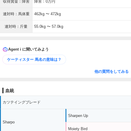
収得賞金：障害
障害：0万円
連対時：馬体重
462kg 〜 472kg
連対時：斤量
55.0kg 〜 57.0kg
Agent i に聞いてみよう
ケーティスター 馬名の意味は？
他の質問をしてみる
血統
カツテイングブレード
Sharpen Up
Sharpo
Moiety Bird