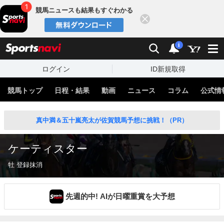
競馬ニュースも結果もすぐわかる
閉じる
スポーツナビ
検索
通知
i
ログイン
ID新規取得
競馬トップ
日程・結果
動画
ニュース
コラム
公式情
真中満＆五十嵐亮太が佐賀競馬予想に挑戦！（PR）
ケーティスター
牡 登録抹消
先週的中! AIが日曜重賞を大予想