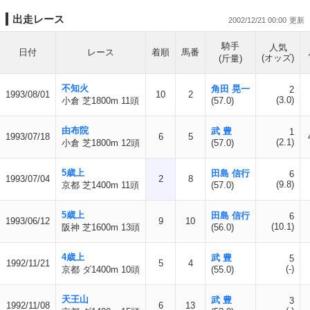
出走レース
2002/12/21 00:00
騎手
人気
日付
レース
着順
馬番
(オッズ)
(斤量)
不知火
角田 晃一
2
1993/08/01
10
2
(3.0)
小倉 芝1800m 11頭
(57.0)
由布院
武 豊
1
1993/07/18
6
5
(2.1)
小倉 芝1800m 12頭
(57.0)
5歳上
田島 信行
6
1993/07/04
2
8
(9.8)
京都 芝1400m 11頭
(57.0)
5歳上
田島 信行
6
1993/06/12
9
10
(10.1)
阪神 芝1600m 13頭
(56.0)
4歳上
武 豊
5
1992/11/21
5
4
(-)
京都 ダ1400m 10頭
(55.0)
天王山
武 豊
3
1992/11/08
6
13