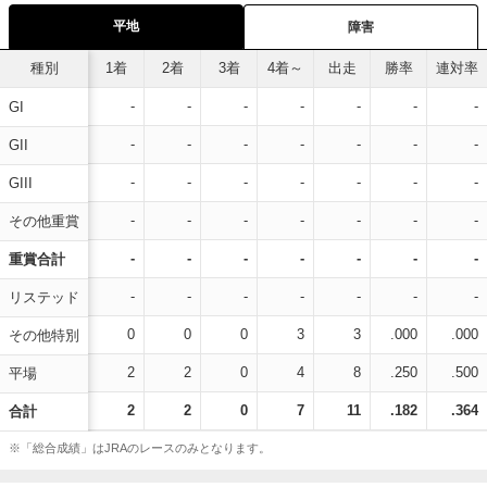
平地
障害
種別
1着
2着
3着
4着～
出走
勝率
連対率
-
-
-
-
-
-
-
GI
-
-
-
-
-
-
-
GII
-
-
-
-
-
-
-
GIII
-
-
-
-
-
-
-
その他重賞
-
-
-
-
-
-
-
重賞合計
-
-
-
-
-
-
-
リステッド
0
0
0
3
3
.000
.000
その他特別
2
2
0
4
8
.250
.500
平場
2
2
0
7
11
.182
.364
合計
※「総合成績」はJRAのレースのみとなります。