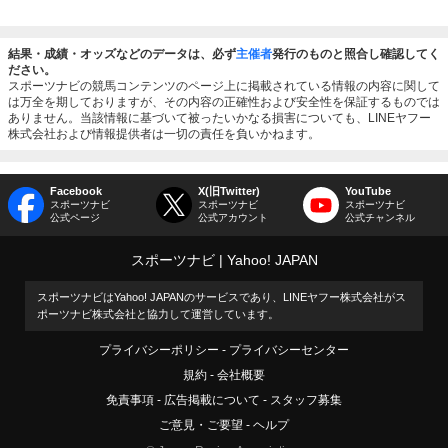
結果・成績・オッズなどのデータは、必ず
主催者
発行のものと照合し確認してく
ださい。
スポーツナビの競馬コンテンツのページ上に掲載されている情報の内容に関して
は万全を期しておりますが、その内容の正確性および安全性を保証するものでは
ありません。当該情報に基づいて被ったいかなる損害についても、LINEヤフー
株式会社および情報提供者は一切の責任を負いかねます。
Facebook
X(旧Twitter)
YouTube
スポーツナビ
スポーツナビ
スポーツナビ
公式ページ
公式アカウント
公式チャンネル
スポーツナビ
Yahoo! JAPAN
スポーツナビはYahoo! JAPANのサービスであり、LINEヤフー株式会社がス
ポーツナビ株式会社と協力して運営しています。
プライバシーポリシー
プライバシーセンター
規約
会社概要
免責事項
広告掲載について
スタッフ募集
ご意見・ご要望
ヘルプ