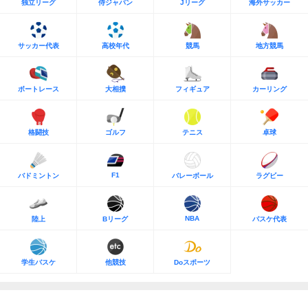
独立リーグ
侍ジャパン
Jリーグ
海外サッカー
サッカー代表
高校年代
競馬
地方競馬
ボートレース
大相撲
フィギュア
カーリング
格闘技
ゴルフ
テニス
卓球
F1
バドミントン
バレーボール
ラグビー
NBA
陸上
Bリーグ
バスケ代表
学生バスケ
他競技
Doスポーツ