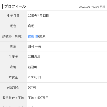
プロフィール
2002/12/17 00:00
生年月日
1989年4月13日
毛色
鹿毛
調教師（所属）
佐山 優
(栗東)
馬主
田村 一夫
生産者
武田農場
産地
新冠町
本賞金
2093万円
付加賞金
0万円
収得賞金：平地
平地：400万円