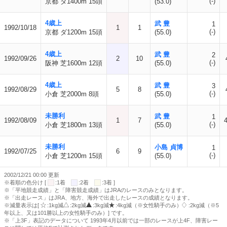
(-)
京都 ダ1400m 15頭
(53.0)
4歳上
武 豊
1
1992/10/18
1
1
(-)
京都 ダ1200m 15頭
(55.0)
4歳上
武 豊
2
1992/09/26
2
10
(-)
阪神 芝1600m 12頭
(55.0)
4歳上
武 豊
3
1992/08/29
5
8
(-)
小倉 芝2000m 8頭
(55.0)
未勝利
武 豊
1
1992/08/09
1
7
4
(-)
小倉 芝1800m 13頭
(55.0)
未勝利
小島 貞博
1
1992/07/25
6
9
(-)
小倉 芝1200m 15頭
(55.0)
2002/12/21 00:00 更新
※着順の色分け [
:1着
:2着
:3着 ]
※「平地競走成績」と「障害競走成績」はJRAのレースのみとなります。
※「出走レース」はJRA、地方、海外で出走したレースの成績となります。
※減量表示は[
:1kg減
:2kg減
:3kg減
:4kg減（※女性騎手のみ）
:2kg減（※5
年以上、又は101勝以上の女性騎手のみ）] です。
※「上3F」表記のデータについて 1993年4月以前では一部のレースが上4F、障害レー