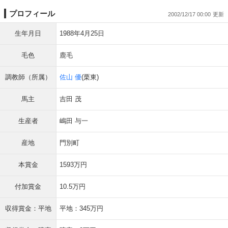
プロフィール
2002/12/17 00:00
生年月日
1988年4月25日
毛色
鹿毛
調教師（所属）
佐山 優
(栗東)
馬主
吉田 茂
生産者
嶋田 与一
産地
門別町
本賞金
1593万円
付加賞金
10.5万円
収得賞金：平地
平地：345万円