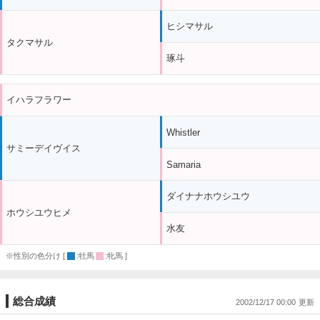
ヒシマサル
タクマサル
琢斗
イハラフラワー
Whistler
サミーデイヴイス
Samaria
ダイナナホウシユウ
ホウシユウヒメ
水友
※性別の色分け [
:牡馬
:牝馬 ]
総合成績
2002/12/17 00:00