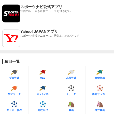
スポーツナビ公式アプリ
注目のレースも最新ニュースも逃さない
Yahoo! JAPANアプリ
スポーツ情報やニュース、天気もこれひとつで
種目一覧
MLB
プロ野球
高校野球
大学野球
独立リーグ
侍ジャパン
Jリーグ
海外サッカー
サッカー代表
高校年代
競馬
地方競馬