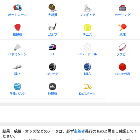
ボートレース
大相撲
フィギュア
カーリング
格闘技
ゴルフ
テニス
卓球
F1
バドミントン
バレーボール
ラグビー
NBA
陸上
Bリーグ
バスケ代表
学生バスケ
他競技
Doスポーツ
結果・成績・オッズなどのデータは、必ず
主催者
発行のものと照合し確認してく
ださい。