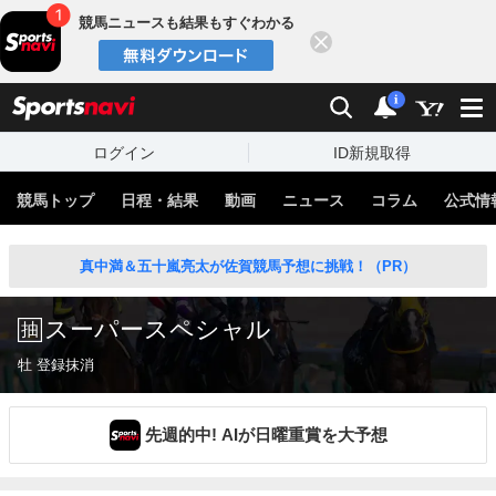
競馬ニュースも結果もすぐわかる
閉じる
スポーツナビ
検索
通知
i
ログイン
ID新規取得
競馬トップ
日程・結果
動画
ニュース
コラム
公式情
真中満＆五十嵐亮太が佐賀競馬予想に挑戦！（PR）
スーパースペシャル
牡 登録抹消
先週的中! AIが日曜重賞を大予想