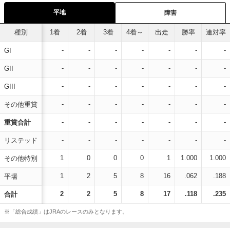
平地
障害
種別
1着
2着
3着
4着～
出走
勝率
連対率
-
-
-
-
-
-
-
GI
-
-
-
-
-
-
-
GII
-
-
-
-
-
-
-
GIII
-
-
-
-
-
-
-
その他重賞
-
-
-
-
-
-
-
重賞合計
-
-
-
-
-
-
-
リステッド
1
0
0
0
1
1.000
1.000
その他特別
1
2
5
8
16
.062
.188
平場
2
2
5
8
17
.118
.235
合計
※「総合成績」はJRAのレースのみとなります。