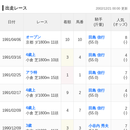
出走レース
2002/12/21 00:00
騎手
人気
日付
レース
着順
馬番
(オッズ)
(斤量)
オープン
田島 信行
8
1991/04/06
10
10
(-)
京都 ダ1800m 11頭
(55.0)
4歳上
田島 信行
4
1991/03/16
3
4
(-)
小倉 芝1800m 10頭
(55.0)
アラ特
田島 信行
7
1991/02/25
1
1
(-)
小倉 芝1800m 15頭
(55.0)
4歳上
田島 信行
4
1991/02/17
9
2
(-)
小倉 ダ1000m 11頭
(55.0)
4歳上
田島 信行
2
1991/02/09
4
7
(-)
小倉 芝1800m 11頭
(55.0)
3歳
小谷内 秀夫
7
1990/12/09
3
3