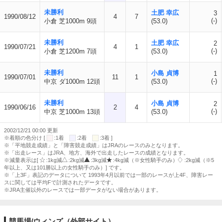
未勝利
土肥 幸広
3
1990/08/12
4
7
(-)
小倉 芝1000m 9頭
(53.0)
未勝利
土肥 幸広
2
1990/07/21
4
1
(-)
小倉 芝1200m 7頭
(53.0)
未勝利
小島 貞博
1
1990/07/01
11
1
(-)
中京 ダ1000m 12頭
(53.0)
未勝利
小島 貞博
2
1990/06/16
2
4
(-)
中京 芝1000m 13頭
(53.0)
2002/12/21 00:00 更新
※着順の色分け [
:1着
:2着
:3着 ]
※「平地競走成績」と「障害競走成績」はJRAのレースのみとなります。
※「出走レース」はJRA、地方、海外で出走したレースの成績となります。
※減量表示は[
:1kg減
:2kg減
:3kg減
:4kg減（※女性騎手のみ）
:2kg減（※5
年以上、又は101勝以上の女性騎手のみ）] です。
※「上3F」表記のデータについて 1993年4月以前では一部のレースが上4F、障害レー
スに関しては平均Fで計測されたデータです。
※JRA主催以外のレースでは一部データがない場合があります。
競馬場/ウィンズ（外部サイト）