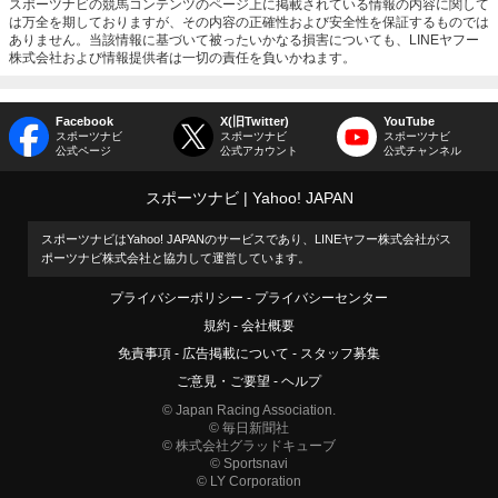
スポーツナビの競馬コンテンツのページ上に掲載されている情報の内容に関して
は万全を期しておりますが、その内容の正確性および安全性を保証するものでは
ありません。当該情報に基づいて被ったいかなる損害についても、LINEヤフー
株式会社および情報提供者は一切の責任を負いかねます。
Facebook
X(旧Twitter)
YouTube
スポーツナビ
スポーツナビ
スポーツナビ
公式ページ
公式アカウント
公式チャンネル
スポーツナビ
Yahoo! JAPAN
スポーツナビはYahoo! JAPANのサービスであり、LINEヤフー株式会社がス
ポーツナビ株式会社と協力して運営しています。
プライバシーポリシー
プライバシーセンター
規約
会社概要
免責事項
広告掲載について
スタッフ募集
ご意見・ご要望
ヘルプ
© Japan Racing Association.
© 毎日新聞社
© 株式会社グラッドキューブ
© Sportsnavi
© LY Corporation