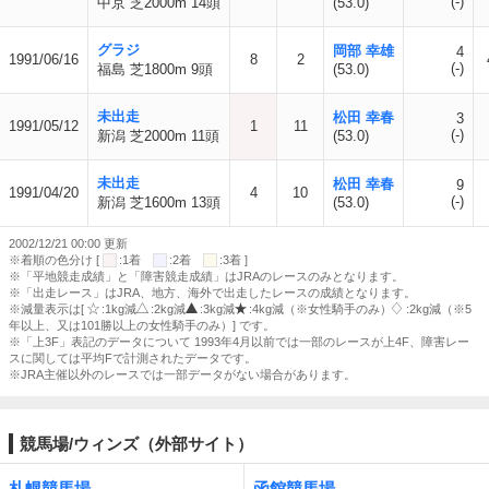
(-)
中京 芝2000m 14頭
(53.0)
グラジ
岡部 幸雄
4
1991/06/16
8
2
(-)
福島 芝1800m 9頭
(53.0)
未出走
松田 幸春
3
1991/05/12
1
11
(-)
新潟 芝2000m 11頭
(53.0)
未出走
松田 幸春
9
1991/04/20
4
10
(-)
新潟 芝1600m 13頭
(53.0)
2002/12/21 00:00 更新
※着順の色分け [
:1着
:2着
:3着 ]
※「平地競走成績」と「障害競走成績」はJRAのレースのみとなります。
※「出走レース」はJRA、地方、海外で出走したレースの成績となります。
※減量表示は[
:1kg減
:2kg減
:3kg減
:4kg減（※女性騎手のみ）
:2kg減（※5
年以上、又は101勝以上の女性騎手のみ）] です。
※「上3F」表記のデータについて 1993年4月以前では一部のレースが上4F、障害レー
スに関しては平均Fで計測されたデータです。
※JRA主催以外のレースでは一部データがない場合があります。
競馬場/ウィンズ（外部サイト）
札幌競馬場
函館競馬場