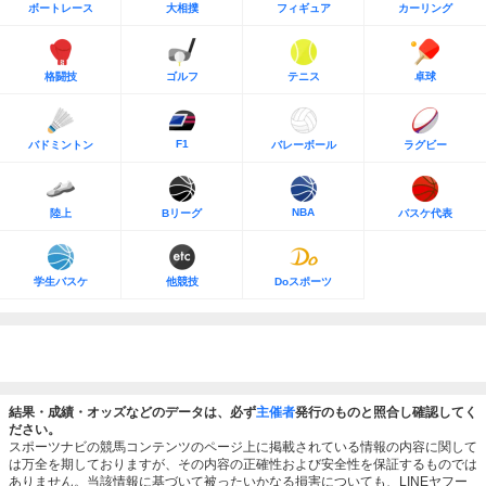
ボートレース
大相撲
フィギュア
カーリング
格闘技
ゴルフ
テニス
卓球
F1
バドミントン
バレーボール
ラグビー
NBA
陸上
Bリーグ
バスケ代表
学生バスケ
他競技
Doスポーツ
結果・成績・オッズなどのデータは、必ず
主催者
発行のものと照合し確認してく
ださい。
スポーツナビの競馬コンテンツのページ上に掲載されている情報の内容に関して
は万全を期しておりますが、その内容の正確性および安全性を保証するものでは
ありません。当該情報に基づいて被ったいかなる損害についても、LINEヤフー