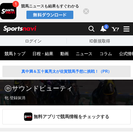
競馬ニュースも結果もすぐわかる
閉じる
スポーツナビ
検索
通知
i
ログイン
ID新規取得
競馬トップ
日程・結果
動画
ニュース
コラム
公式情
真中満＆五十嵐亮太が佐賀競馬予想に挑戦！（PR）
サウンドビューティ
牝 登録抹消
無料アプリで競馬情報をチェックする