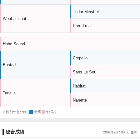
Tudor Minstrel
What a Treat
Rare Treat
Hobe Sound
Crepello
Busted
Sans Le Sou
Habitat
Tanella
Nanette
※性別の色分け [
:牡馬
:牝馬 ]
総合成績
2002/12/17 00:00