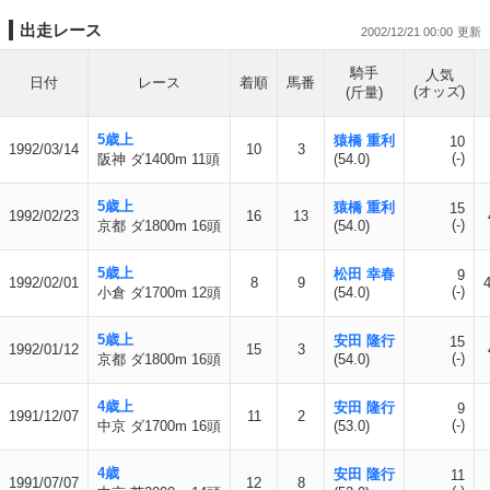
出走レース
2002/12/21 00:00
騎手
人気
日付
レース
着順
馬番
(オッズ)
(斤量)
5歳上
猿橋 重利
10
1992/03/14
10
3
(-)
阪神 ダ1400m 11頭
(54.0)
5歳上
猿橋 重利
15
1992/02/23
16
13
(-)
京都 ダ1800m 16頭
(54.0)
5歳上
松田 幸春
9
1992/02/01
8
9
(-)
小倉 ダ1700m 12頭
(54.0)
5歳上
安田 隆行
15
1992/01/12
15
3
(-)
京都 ダ1800m 16頭
(54.0)
4歳上
安田 隆行
9
1991/12/07
11
2
(-)
中京 ダ1700m 16頭
(53.0)
4歳
安田 隆行
11
1991/07/07
12
8