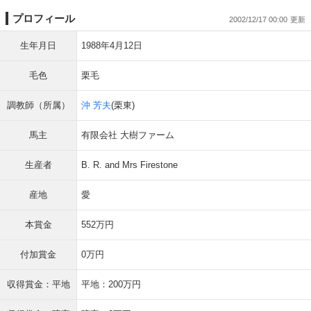
プロフィール
2002/12/17 00:00
生年月日
1988年4月12日
毛色
栗毛
調教師（所属）
沖 芳夫
(栗東)
馬主
有限会社 大樹ファーム
生産者
B. R. and Mrs Firestone
産地
愛
本賞金
552万円
付加賞金
0万円
収得賞金：平地
平地：200万円