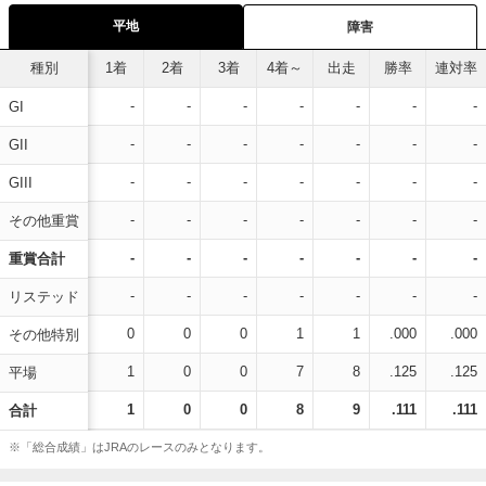
平地
障害
種別
1着
2着
3着
4着～
出走
勝率
連対率
-
-
-
-
-
-
-
GI
-
-
-
-
-
-
-
GII
-
-
-
-
-
-
-
GIII
-
-
-
-
-
-
-
その他重賞
-
-
-
-
-
-
-
重賞合計
-
-
-
-
-
-
-
リステッド
0
0
0
1
1
.000
.000
その他特別
1
0
0
7
8
.125
.125
平場
1
0
0
8
9
.111
.111
合計
※「総合成績」はJRAのレースのみとなります。