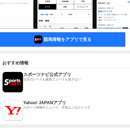
競馬情報をアプリで見る
おすすめ情報
スポーツナビ公式アプリ
注目のレースも最新ニュースも逃さない
Yahoo! JAPANアプリ
スポーツ情報やニュース、天気もこれひとつで