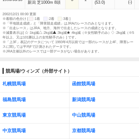
(-)
新潟 芝1000m 8頭
(53.0)
2002/12/21 00:00 更新
※着順の色分け [
:1着
:2着
:3着 ]
※「平地競走成績」と「障害競走成績」はJRAのレースのみとなります。
※「出走レース」はJRA、地方、海外で出走したレースの成績となります。
※減量表示は[
:1kg減
:2kg減
:3kg減
:4kg減（※女性騎手のみ）
:2kg減（※5
年以上、又は101勝以上の女性騎手のみ）] です。
※「上3F」表記のデータについて 1993年4月以前では一部のレースが上4F、障害レー
スに関しては平均Fで計測されたデータです。
※JRA主催以外のレースでは一部データがない場合があります。
競馬場/ウィンズ（外部サイト）
札幌競馬場
函館競馬場
福島競馬場
新潟競馬場
東京競馬場
中山競馬場
中京競馬場
京都競馬場