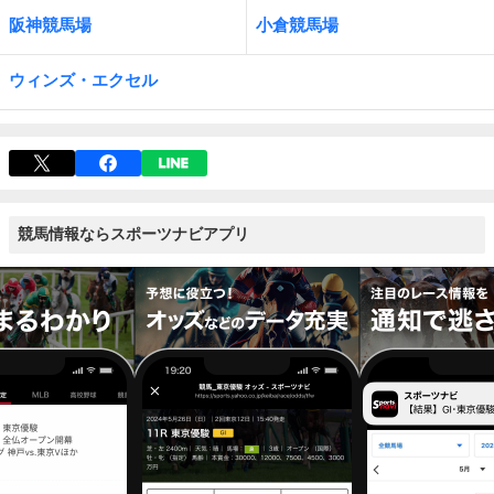
阪神競馬場
小倉競馬場
ウィンズ・エクセル
競馬情報ならスポーツナビアプリ