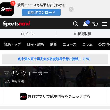
競馬ニュースも結果もすぐわかる
閉じる
スポーツナビ
検索
通知
i
ログイン
ID新規取得
競馬トップ
日程・結果
動画
ニュース
コラム
公式情
真中満＆五十嵐亮太が佐賀競馬予想に挑戦！（PR）
マリンウォーカー
せん 登録抹消
無料アプリで競馬情報をチェックする