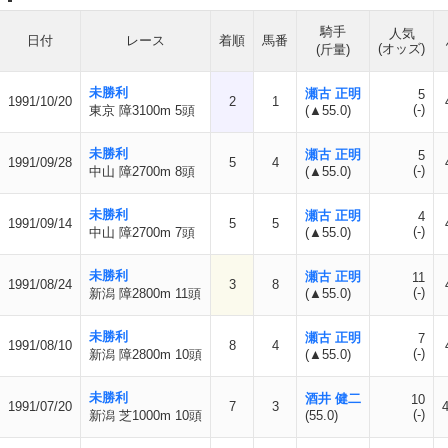
騎手
人気
日付
レース
着順
馬番
(オッズ)
(斤量)
未勝利
瀬古 正明
5
1991/10/20
2
1
(-)
東京 障3100m 5頭
(▲55.0)
未勝利
瀬古 正明
5
1991/09/28
5
4
(-)
中山 障2700m 8頭
(▲55.0)
未勝利
瀬古 正明
4
1991/09/14
5
5
(-)
中山 障2700m 7頭
(▲55.0)
未勝利
瀬古 正明
11
1991/08/24
3
8
(-)
新潟 障2800m 11頭
(▲55.0)
未勝利
瀬古 正明
7
1991/08/10
8
4
(-)
新潟 障2800m 10頭
(▲55.0)
未勝利
酒井 健二
10
1991/07/20
7
3
4
(-)
新潟 芝1000m 10頭
(55.0)