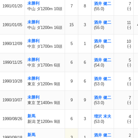
未勝利
酒井 健二
7
1991/01/20
7
8
(-)
中山 ダ1200m 10頭
(55.0)
未勝利
酒井 健二
11
1991/01/05
15
3
(-)
中山 ダ1200m 16頭
(55.0)
未勝利
酒井 健二
10
1990/12/09
5
1
(-)
中京 ダ1700m 10頭
(54.0)
未勝利
酒井 健二
5
1990/11/25
6
6
(-)
中京 ダ1700m 6頭
(54.0)
未勝利
酒井 健二
5
1990/10/28
9
6
(-)
東京 ダ1200m 9頭
(53.0)
未勝利
酒井 健二
7
1990/10/07
9
9
(-)
東京 芝1400m 9頭
(53.0)
新馬
増沢 末夫
4
1990/08/26
6
3
(-)
新潟 芝1200m 9頭
(53.0)
新馬
酒井 健二
2
1990/08/18
3
1