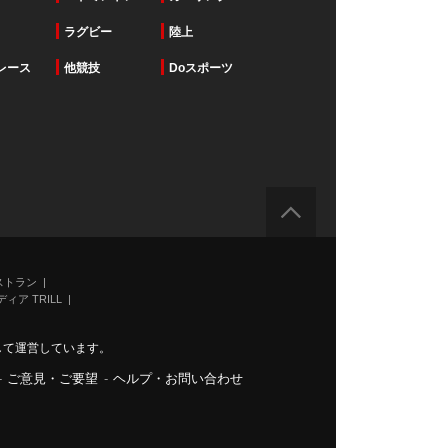
ラグビー
陸上
レース
他競技
Doスポーツ
ストラン
ィア TRILL
力して運営しています。
-
ご意見・ご要望
-
ヘルプ・お問い合わせ