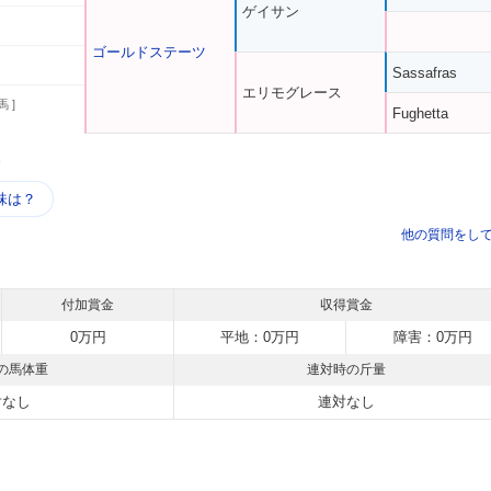
ゲイサン
ゴールドステーツ
Sassafras
エリモグレース
馬 ]
Fughetta
う
味は？
他の質問をし
付加賞金
収得賞金
0万円
平地：0万円
障害：0万円
の馬体重
連対時の斤量
対なし
連対なし