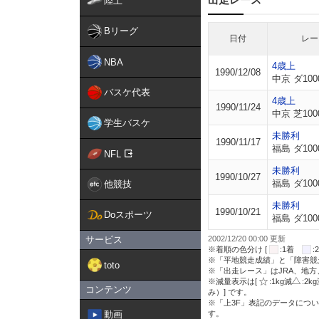
陸上
Bリーグ
日付
レー
NBA
4歳上
1990/12/08
中京 ダ100
バスケ代表
4歳上
1990/11/24
中京 芝100
学生バスケ
未勝利
1990/11/17
福島 ダ100
NFL
未勝利
1990/10/27
福島 ダ100
他競技
未勝利
1990/10/21
Doスポーツ
福島 ダ100
サービス
2002/12/20 00:00 更新
※着順の色分け [
:1着
※「平地競走成績」と「障害競
toto
※「出走レース」はJRA、地
※減量表示は[
:1kg減
:2k
コンテンツ
み）] です。
※「上3F」表記のデータについ
動画
す。