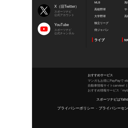
MLB
海
X（旧Twitter）
高校野球
サ
スポーツナビ
公式アカウント
大学野球
高
独立リーグ
YouTube
スポーツナビ
侍ジャパン
公式チャンネル
ライブ
to
おすすめサービス
マンガもお得にPayPayで eboo
自動車情報サイトcarview!
おすすめ情報サービス「mybe
スポーツナビはYah
プライバシーポリシー
-
プライバシーセ