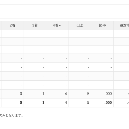
2着
3着
4着～
出走
勝率
連対
-
-
-
-
-
-
-
-
-
-
-
-
-
-
-
-
-
-
-
-
-
-
-
-
-
-
-
-
-
-
-
-
-
-
-
0
1
4
5
.000
0
1
4
5
.000
スのみとなります。