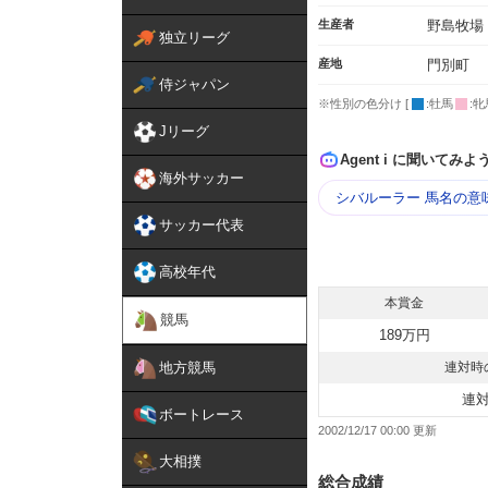
生産者
野島牧場
独立リーグ
産地
門別町
侍ジャパン
※性別の色分け [
:牡馬
:牝
Jリーグ
Agent i に聞いてみよ
海外サッカー
シバルーラー 馬名の意
サッカー代表
高校年代
本賞金
競馬
189万円
地方競馬
連対時
連
ボートレース
2002/12/17 00:00
大相撲
総合成績