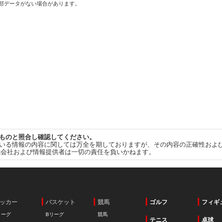
一部データがない場合があります。
ものと照合し確認してください。
いる情報の内容に関しては万全を期しておりますが、その内容の正確性およ
式会社および情報提供者は一切の責任を負いかねます。
ッカー
バスケット
競馬
ゴルフ
フィギ
リーグ
Bリーグ
競馬
テニス
卓球