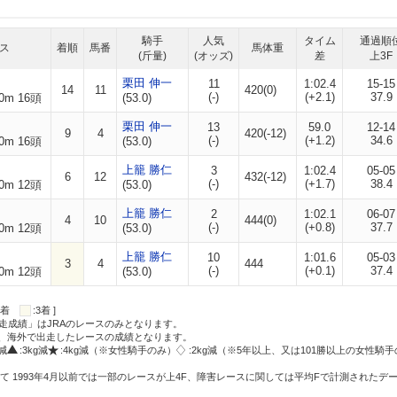
騎手
人気
タイム
通過順
ス
着順
馬番
馬体重
(斤量)
(オッズ)
差
上3F
栗田 伸一
11
1:02.4
15-15
14
11
420(0)
(-)
(+2.1)
37.9
0m 16頭
(53.0)
栗田 伸一
13
59.0
12-14
9
4
420(-12)
(-)
(+1.2)
34.6
0m 16頭
(53.0)
上籠 勝仁
3
1:02.4
05-05
6
12
432(-12)
(-)
(+1.7)
38.4
0m 12頭
(53.0)
上籠 勝仁
2
1:02.1
06-07
4
10
444(0)
(-)
(+0.8)
37.7
0m 12頭
(53.0)
上籠 勝仁
10
1:01.6
05-03
3
4
444
(-)
(+0.1)
37.4
0m 12頭
(53.0)
:2着
:3着 ]
走成績」はJRAのレースのみとなります。
方、海外で出走したレースの成績となります。
g減
:3kg減
:4kg減（※女性騎手のみ）
:2kg減（※5年以上、又は101勝以上の女性騎手
て 1993年4月以前では一部のレースが上4F、障害レースに関しては平均Fで計測されたデ