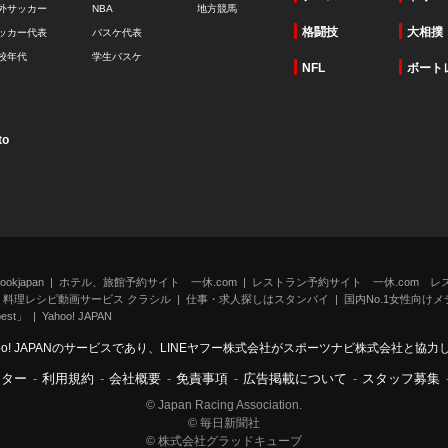
外サッカー
NBA
地方競馬
格闘技
大相撲
ッカー代表
バスケ代表
校年代
学生バスケ
NFL
ボート
to
kjapan
ホテル、旅館予約サイト 一休.com
レストラン予約サイト 一休.com レ
料理レシピ動画サービス クラシル
仕事・求人探しはスタンバイ
国内No.1女性向けメデ
st」
Yahoo! JAPAN
oo! JAPANのサービスであり、LINEヤフー株式会社がスポーツナビ株式会社と協
ンター
-
利用規約
-
会社概要
-
免責事項
-
広告掲載について
-
スタッフ募集
© Japan Racing Association.
© 毎日新聞社
© 株式会社グラッドキューブ