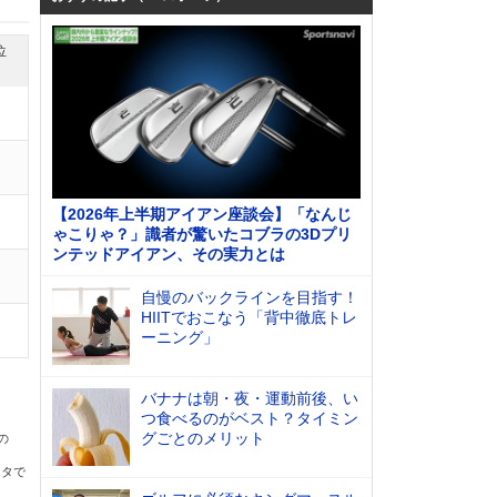
位
【2026年上半期アイアン座談会】「なんじ
ゃこりゃ？」識者が驚いたコブラの3Dプリ
ンテッドアイアン、その実力とは
自慢のバックラインを目指す！
HIITでおこなう「背中徹底トレ
ーニング」
バナナは朝・夜・運動前後、い
つ食べるのがベスト？タイミン
グごとのメリット
の
ータで