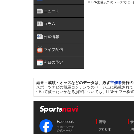
※JRA主催以外のレースでは
ニュース
コラム
公式情報
ライブ配信
今日の予定
結果・成績・オッズなどのデータは、必ず
主催者
発行の
スポーツナビの競馬コンテンツのページ上に掲載されて
づいて被ったいかなる損害についても、LINEヤフー株
Facebook
野球
サ
スポーツナビ
プロ野球
J
公式ページ