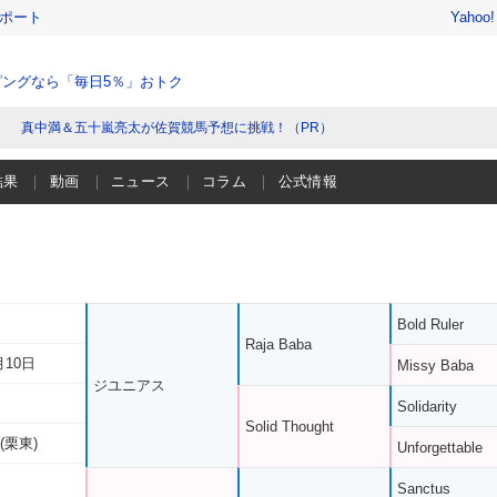
レポート
Yahoo
ングなら「毎日5％」おトク
真中満＆五十嵐亮太が佐賀競馬予想に挑戦！（PR）
結果
動画
ニュース
コラム
公式情報
Bold Ruler
Raja Baba
月10日
Missy Baba
ジユニアス
Solidarity
Solid Thought
(栗東)
Unforgettable
Sanctus