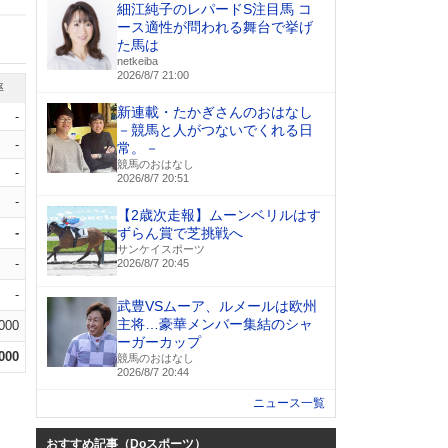
細江純子のレパードS注目馬 コ
ース適性が問われる舞台で挙げ
た馬は
netkeiba
2026/8/7 21:00
率
新連載・たかぎさんのおはなし
-
－競馬と人がつないでくれる日
-
常。－
競馬のおはなし
-
2026/8/7 20:51
-
【2歳次走報】ムーンベリルはす
-
ずらん賞で芝挑戦へ
サンケイスポーツ
-
2026/8/7 20:45
-
武豊VSムーア、ルメールは欧州
主将…豪華メンバー集結のシャ
.000
ーガーカップ
.000
競馬のおはなし
2026/8/7 20:44
ニュース一覧
おすすめ記事（Doスポーツ）