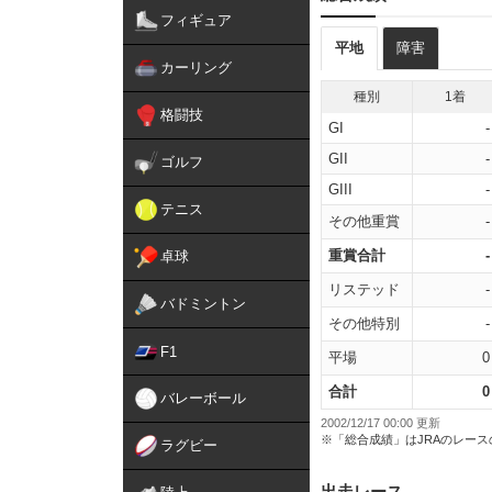
フィギュア
平地
障害
カーリング
種別
1着
格闘技
GI
-
GII
-
ゴルフ
GIII
-
テニス
その他重賞
-
重賞合計
-
卓球
リステッド
-
バドミントン
その他特別
-
F1
平場
0
合計
0
バレーボール
2002/12/17 00:00 更新
※「総合成績」はJRAのレー
ラグビー
出走レース