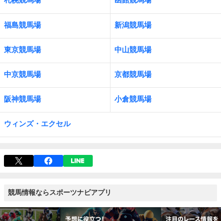
福島競馬場
新潟競馬場
東京競馬場
中山競馬場
中京競馬場
京都競馬場
阪神競馬場
小倉競馬場
ウィンズ・エクセル
競馬情報ならスポーツナビアプリ