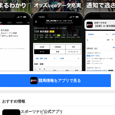
競馬情報をアプリで見る
おすすめ情報
スポーツナビ公式アプリ