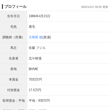
プロフィール
2002/12/17 00:00
生年月日
1986年4月21日
毛色
鹿毛
調教師（所属）
大和田 稔
(美浦)
馬主
佐藤 フジエ
生産者
北斗牧場
産地
静内町
本賞金
7033万円
付加賞金
17.6万円
収得賞金：平地
平地：930万円