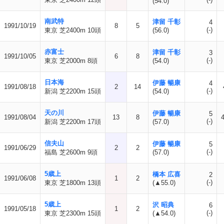
(54.0)
南武特
津留 千彰
4
1991/10/19
8
5
(-)
東京 芝2400m 10頭
(56.0)
赤富士
津留 千彰
3
1991/10/05
6
8
(-)
東京 芝2000m 8頭
(54.0)
日本海
伊藤 暢康
4
1991/08/18
2
14
(-)
新潟 芝2200m 15頭
(54.0)
天の川
伊藤 暢康
5
1991/08/04
13
8
(-)
新潟 芝2200m 17頭
(57.0)
信夫山
伊藤 暢康
5
1991/06/29
2
2
(-)
福島 芝2600m 9頭
(57.0)
5歳上
橋本 広喜
2
1991/06/08
1
2
(-)
東京 芝1800m 13頭
(▲55.0)
5歳上
沢 昭典
6
1991/05/18
1
2
(-)
東京 芝2300m 15頭
(▲54.0)