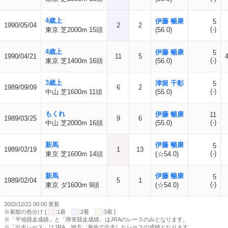
4歳上
伊藤 暢康
5
1990/05/04
2
2
(-)
東京 芝2000m 15頭
(56.0)
4歳上
伊藤 暢康
5
1990/04/21
11
5
(-)
東京 芝1400m 16頭
(56.0)
3歳上
津留 千彰
5
1989/09/09
6
2
(-)
中山 芝1600m 11頭
(55.0)
もくれ
伊藤 暢康
11
1989/03/25
9
6
(-)
中山 芝2000m 16頭
(55.0)
新馬
伊藤 暢康
5
1989/02/19
1
13
(-)
東京 芝1600m 14頭
(☆54.0)
新馬
伊藤 暢康
5
1989/02/04
5
1
(-)
東京 ダ1600m 9頭
(☆54.0)
2002/12/21 00:00 更新
※着順の色分け [
:1着
:2着
:3着 ]
※「平地競走成績」と「障害競走成績」はJRAのレースのみとなります。
※「出走レース」はJRA、地方、海外で出走したレースの成績となります。