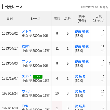
出走レース
2002/12/21 00:00
騎手
人気
日付
レース
着順
馬番
(オッズ)
(斤量)
メトロ
伊藤 暢康
9
1993/05/02
9
9
(-)
東京 芝2300m 9頭
(55.0)
総武S
伊藤 暢康
16
1993/04/17
11
1
(-)
中山 芝2000m 17頭
(56.0)
ブラッ
伊藤 暢康
9
1993/04/03
9
9
(-)
中山 芝3200m 9頭
(55.0)
ステイ
沢 昭典
9
GIII
1991/12/07
4
1
(-)
中山 芝3600m 11頭
(50.0)
ウェル
沢 昭典
12
1991/11/24
10
8
(-)
東京 芝2000m 17頭
(53.0)
TVK
沢 昭典
6
1991/11/10
1
8
東京 芝2400m 12頭
(-)