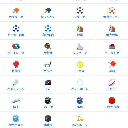
独立リーグ
侍ジャパン
Jリーグ
海外サッカー
サッカー代表
高校年代
競馬
地方競馬
ボートレース
大相撲
フィギュア
カーリング
格闘技
ゴルフ
テニス
卓球
F1
バドミントン
バレーボール
ラグビー
NBA
陸上
Bリーグ
バスケ代表
学生バスケ
他競技
Doスポーツ