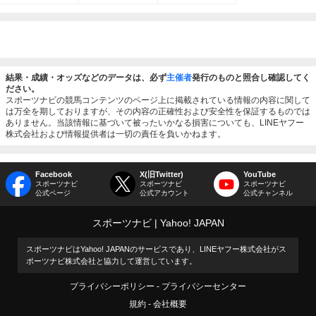
結果・成績・オッズなどのデータは、必ず
主催者
発行のものと照合し確認してく
ださい。
スポーツナビの競馬コンテンツのページ上に掲載されている情報の内容に関して
は万全を期しておりますが、その内容の正確性および安全性を保証するものでは
ありません。当該情報に基づいて被ったいかなる損害についても、LINEヤフー
株式会社および情報提供者は一切の責任を負いかねます。
Facebook
X(旧Twitter)
YouTube
スポーツナビ
スポーツナビ
スポーツナビ
公式ページ
公式アカウント
公式チャンネル
スポーツナビ
Yahoo! JAPAN
スポーツナビはYahoo! JAPANのサービスであり、LINEヤフー株式会社がス
ポーツナビ株式会社と協力して運営しています。
プライバシーポリシー
プライバシーセンター
規約
会社概要