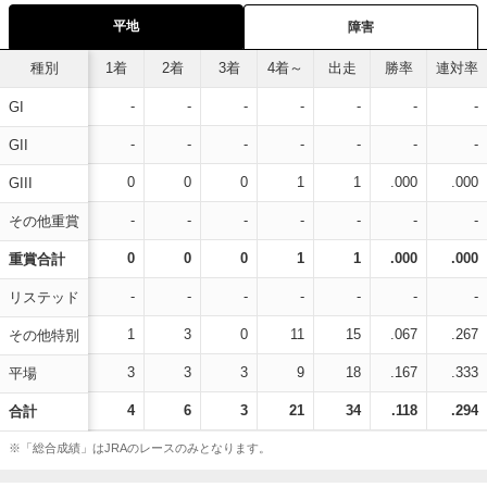
平地
障害
種別
1着
2着
3着
4着～
出走
勝率
連対率
-
-
-
-
-
-
-
GI
-
-
-
-
-
-
-
GII
0
0
0
1
1
.000
.000
GIII
-
-
-
-
-
-
-
その他重賞
0
0
0
1
1
.000
.000
重賞合計
-
-
-
-
-
-
-
リステッド
1
3
0
11
15
.067
.267
その他特別
3
3
3
9
18
.167
.333
平場
4
6
3
21
34
.118
.294
合計
※「総合成績」はJRAのレースのみとなります。