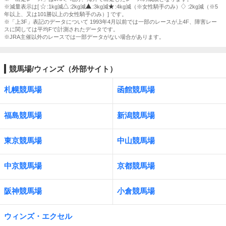
※減量表示は[
:1kg減
:2kg減
:3kg減
:4kg減（※女性騎手のみ）
:2kg減（※5
年以上、又は101勝以上の女性騎手のみ）] です。
※「上3F」表記のデータについて 1993年4月以前では一部のレースが上4F、障害レー
スに関しては平均Fで計測されたデータです。
※JRA主催以外のレースでは一部データがない場合があります。
競馬場/ウィンズ（外部サイト）
札幌競馬場
函館競馬場
福島競馬場
新潟競馬場
東京競馬場
中山競馬場
中京競馬場
京都競馬場
阪神競馬場
小倉競馬場
ウィンズ・エクセル