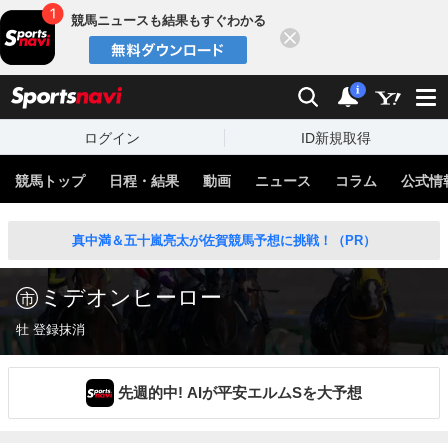
競馬ニュースも結果もすぐわかる
閉じる
スポーツナビ
検索
通知
i
ログイン
ID新規取得
競馬トップ
日程・結果
動画
ニュース
コラム
公式情
真中満＆五十嵐亮太が佐賀競馬予想に挑戦！（PR）
ミデオンヒーロー
牡 登録抹消
先週的中! AIが平安エルムSを大予想