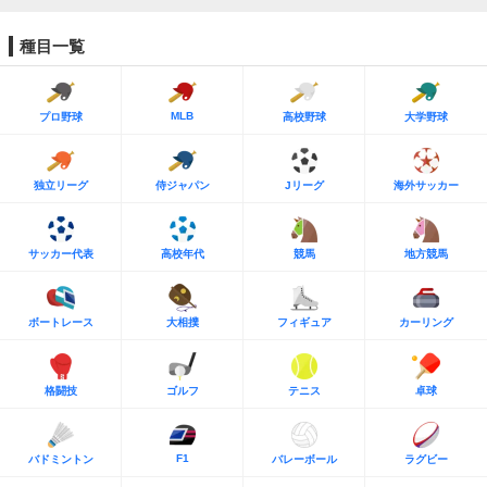
種目一覧
MLB
プロ野球
高校野球
大学野球
独立リーグ
侍ジャパン
Jリーグ
海外サッカー
サッカー代表
高校年代
競馬
地方競馬
ボートレース
大相撲
フィギュア
カーリング
格闘技
ゴルフ
テニス
卓球
F1
バドミントン
バレーボール
ラグビー