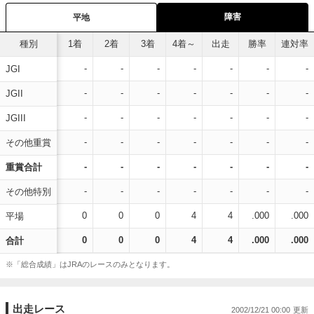
障害
平地
種別
1着
2着
3着
4着～
出走
勝率
連対率
-
-
-
-
-
-
-
JGI
-
-
-
-
-
-
-
JGII
-
-
-
-
-
-
-
JGIII
-
-
-
-
-
-
-
その他重賞
-
-
-
-
-
-
-
重賞合計
-
-
-
-
-
-
-
その他特別
0
0
0
4
4
.000
.000
平場
0
0
0
4
4
.000
.000
合計
※「総合成績」はJRAのレースのみとなります。
出走レース
2002/12/21 00:00