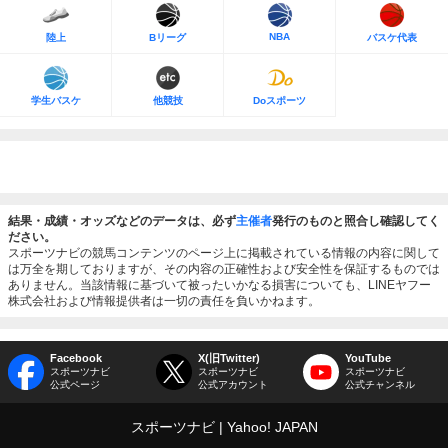
NBA
陸上
Bリーグ
バスケ代表
学生バスケ
他競技
Doスポーツ
結果・成績・オッズなどのデータは、必ず
主催者
発行のものと照合し確認してく
ださい。
スポーツナビの競馬コンテンツのページ上に掲載されている情報の内容に関して
は万全を期しておりますが、その内容の正確性および安全性を保証するものでは
ありません。当該情報に基づいて被ったいかなる損害についても、LINEヤフー
株式会社および情報提供者は一切の責任を負いかねます。
Facebook
X(旧Twitter)
YouTube
スポーツナビ
スポーツナビ
スポーツナビ
公式ページ
公式アカウント
公式チャンネル
スポーツナビ
Yahoo! JAPAN