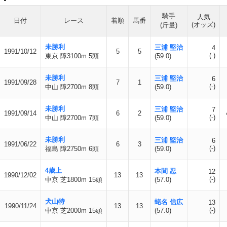
騎手
人気
日付
レース
着順
馬番
(オッズ)
(斤量)
未勝利
三浦 堅治
4
1991/10/12
5
5
(-)
東京 障3100m 5頭
(59.0)
未勝利
三浦 堅治
6
1991/09/28
7
1
(-)
中山 障2700m 8頭
(59.0)
未勝利
三浦 堅治
7
1991/09/14
6
2
(-)
中山 障2700m 7頭
(59.0)
未勝利
三浦 堅治
6
1991/06/22
6
3
(-)
福島 障2750m 6頭
(59.0)
4歳上
本間 忍
12
1990/12/02
13
13
(-)
中京 芝1800m 15頭
(57.0)
犬山特
蛯名 信広
13
1990/11/24
13
13
(-)
中京 芝2000m 15頭
(57.0)