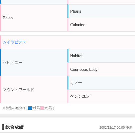
Pharis
Paleo
Calonice
ムイラピデス
Habitat
ハビトニー
Courteous Lady
キノー
マウントワールド
ケンシユン
※性別の色分け [
:牡馬
:牝馬 ]
総合成績
2002/12/17 00:00