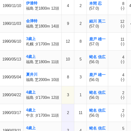
伊達特
本間 忍
8
1990/11/10
4
2
(-)
福島 芝1800m 12頭
(57.0)
会津特
細川 英二
12
1990/11/03
9
2
(-)
福島 芝1800m 14頭
(57.0)
3歳上
鹿戸 雄一
11
1990/06/10
12
8
(-)
札幌 ダ1700m 12頭
(57.0)
4歳上
蛯名 信広
4
1990/05/13
10
5
(-)
福島 芝1800m 11頭
(56.0)
夏井川
鹿戸 雄一
4
1990/05/04
8
3
(-)
福島 芝2000m 10頭
(56.0)
4歳上
蛯名 信広
2
1990/04/22
3
1
(-)
福島 ダ1700m 12頭
(56.0)
4歳上
蛯名 信広
2
1990/03/17
2
11
(-)
中京 ダ1700m 11頭
(56.0)
4歳上
蛯名 信広
5
1990/03/11
2
4