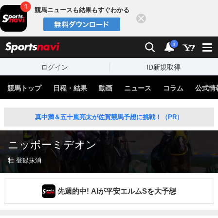
競馬ニュースも結果もすぐわかる
閉じる
スポーツナビ
検索
通知
i
ログイン
ID新規取得
競馬トップ
日程・結果
動画
ニュース
コラム
公式情
真中満＆五十嵐亮太が佐賀競馬予想に挑戦！（PR）
ニッポーミデオン
牡 登録抹消
先週的中! AIが平安エルムSを大予想