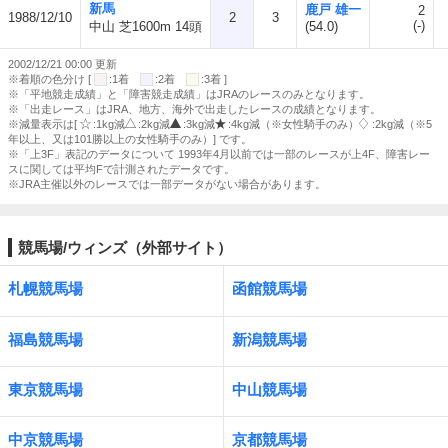
新馬
鹿戸 雄一
2
1988/12/10
2
3
(-)
中山 芝1600m 14頭
(54.0)
2002/12/21 00:00 更新
※着順の色分け [
:1着
:2着
:3着 ]
※「平地競走成績」と「障害競走成績」はJRAのレースのみとなります。
※「出走レース」はJRA、地方、海外で出走したレースの成績となります。
※減量表示は[
:1kg減
:2kg減
:3kg減
:4kg減（※女性騎手のみ）
:2kg減（※5
年以上、又は101勝以上の女性騎手のみ）] です。
※「上3F」表記のデータについて 1993年4月以前では一部のレースが上4F、障害レー
スに関しては平均Fで計測されたデータです。
※JRA主催以外のレースでは一部データがない場合があります。
競馬場/ウィンズ（外部サイト）
札幌競馬場
函館競馬場
福島競馬場
新潟競馬場
東京競馬場
中山競馬場
中京競馬場
京都競馬場