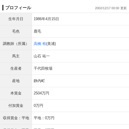
プロフィール
2002/12/17 00:00
生年月日
1986年4月15日
毛色
鹿毛
調教師（所属）
高橋 裕
(美浦)
馬主
山石 祐一
生産者
千代田牧場
産地
静内町
本賞金
2504万円
付加賞金
0万円
収得賞金：平地
平地：0万円