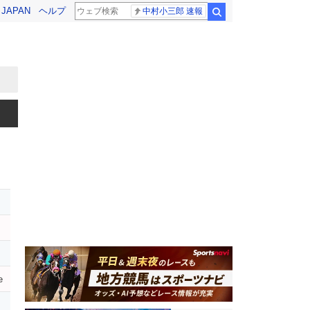
! JAPAN
ヘルプ
中村小三郎 速報
検索
e