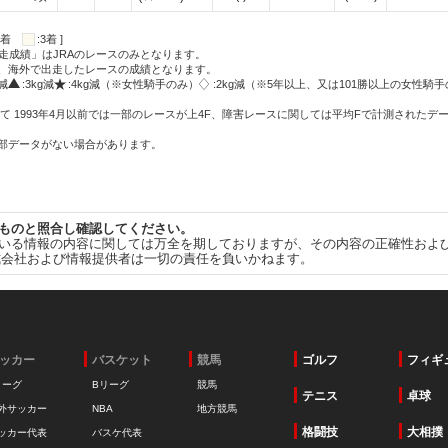
:2着
:3着 ]
走成績」はJRAのレースのみとなります。
方、海外で出走したレースの成績となります。
g減
:3kg減
:4kg減（※女性騎手のみ）
:2kg減（※5年以上、又は101勝以上の女性騎手
て 1993年4月以前では一部のレースが上4F、障害レースに関しては平均Fで計測されたデ
一部データがない場合があります。
ものと照合し確認してください。
いる情報の内容に関しては万全を期しておりますが、その内容の正確性およ
式会社および情報提供者は一切の責任を負いかねます。
ッカー
バスケット
競馬
ゴルフ
フィギ
リーグ
Bリーグ
競馬
テニス
卓球
外サッカー
NBA
地方競馬
格闘技
大相撲
ッカー代表
バスケ代表