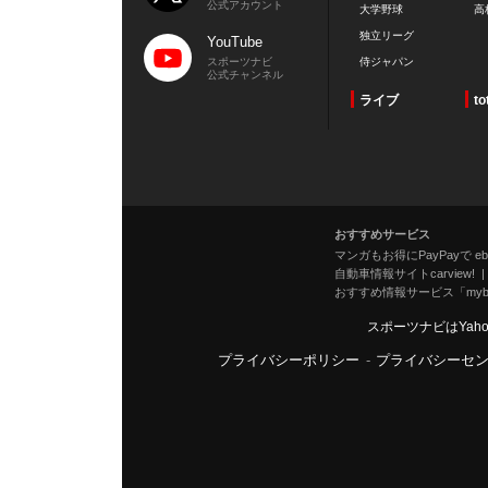
公式アカウント
大学野球
高
独立リーグ
YouTube
スポーツナビ
侍ジャパン
公式チャンネル
ライブ
to
おすすめサービス
マンガもお得にPayPayで eboo
自動車情報サイトcarview!
おすすめ情報サービス「mybe
スポーツナビはYah
プライバシーポリシー
-
プライバシーセ