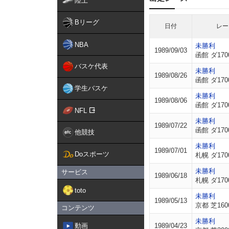
陸上
Bリーグ
日付
レー
NBA
未勝利
1989/09/03
函館 ダ170
バスケ代表
未勝利
1989/08/26
函館 ダ170
学生バスケ
未勝利
1989/08/06
函館 ダ170
NFL
未勝利
1989/07/22
函館 ダ170
他競技
未勝利
1989/07/01
Doスポーツ
札幌 ダ170
未勝利
サービス
1989/06/18
札幌 ダ170
toto
未勝利
1989/05/13
京都 芝160
コンテンツ
未勝利
動画
1989/04/23