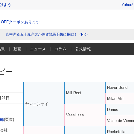
けよう
Yahoo
％OFFクーポンあります
真中満＆五十嵐亮太が佐賀競馬予想に挑戦！（PR）
結果
動画
ニュース
コラム
公式情報
ビー
Never Bend
Mill Reef
月21日
Milan Mill
ヤマニンケイ
Darius
Vassilissa
太郎
(栗東)
Valse de Vienn
限会社
Rockefella