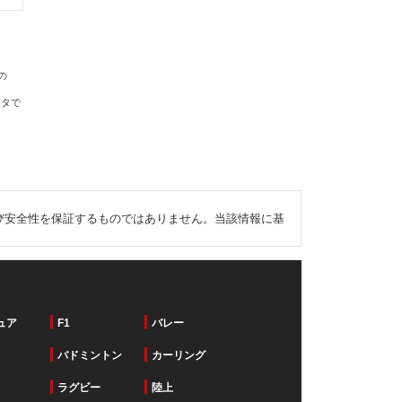
の
ータで
び安全性を保証するものではありません。当該情報に基
ュア
F1
バレー
バドミントン
カーリング
ラグビー
陸上