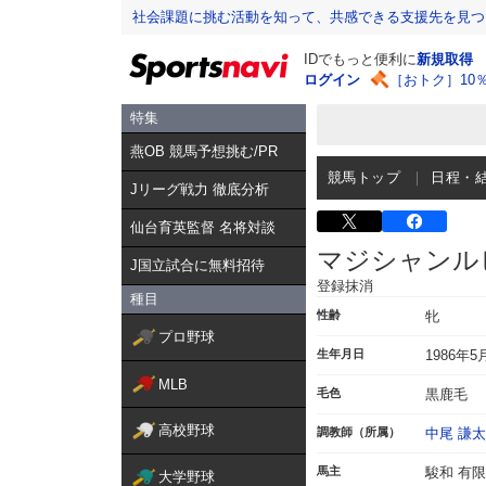
社会課題に挑む活動を知って、共感できる支援先を見つ
IDでもっと便利に
新規取得
ログイン
［おトク］10
特集
燕OB 競馬予想挑む/PR
競馬トップ
日程・
Jリーグ戦力 徹底分析
仙台育英監督 名将対談
マジシャンル
J国立試合に無料招待
登録抹消
種目
性齢
牝
プロ野球
生年月日
1986年5
MLB
毛色
黒鹿毛
高校野球
調教師（所属）
中尾 謙
馬主
駿和 有
大学野球