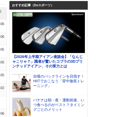
おすすめ記事（Doスポーツ）
位
-06
-06
-05
【2026年上半期アイアン座談会】「なんじ
ゃこりゃ？」識者が驚いたコブラの3Dプリ
-05
ンテッドアイアン、その実力とは
-05
自慢のバックラインを目指す！
HIITでおこなう「背中徹底トレ
ーニング」
-02
バナナは朝・夜・運動前後、い
つ食べるのがベスト？タイミン
グごとのメリット
-06