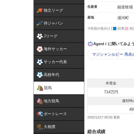
生産者
細道牧場
独立リーグ
産地
浦河町
侍ジャパン
※性別の色分け [
:牡馬
:牝
Jリーグ
Agent i に聞いてみよ
海外サッカー
マジシャンルビー 馬名
サッカー代表
高校年代
本賞金
競馬
714万円
地方競馬
連対時
49
ボートレース
2002/12/17 00:00
大相撲
総合成績