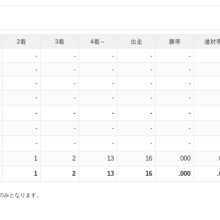
2着
3着
4着～
出走
勝率
連対
-
-
-
-
-
-
-
-
-
-
-
-
-
-
-
-
-
-
-
-
-
-
-
-
-
-
-
-
-
-
-
-
-
-
-
1
2
13
16
.000
1
2
13
16
.000
スのみとなります。