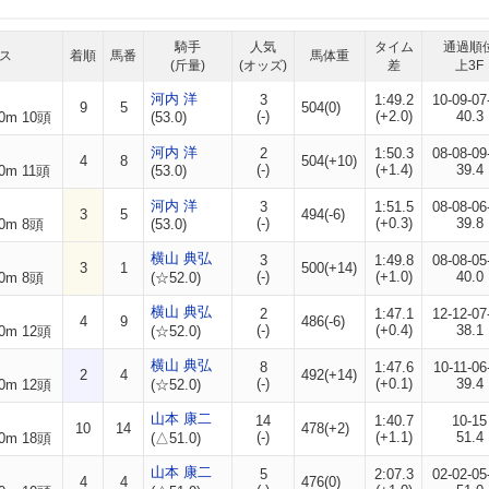
騎手
人気
タイム
通過順
ス
着順
馬番
馬体重
(斤量)
(オッズ)
差
上3F
河内 洋
3
1:49.2
10-09-07
9
5
504(0)
(-)
(+2.0)
40.3
0m 10頭
(53.0)
河内 洋
2
1:50.3
08-08-09
4
8
504(+10)
(-)
(+1.4)
39.4
0m 11頭
(53.0)
河内 洋
3
1:51.5
08-08-06
3
5
494(-6)
(-)
(+0.3)
39.8
0m 8頭
(53.0)
横山 典弘
3
1:49.8
08-08-05
3
1
500(+14)
(-)
(+1.0)
40.0
0m 8頭
(☆52.0)
横山 典弘
2
1:47.1
12-12-07
4
9
486(-6)
(-)
(+0.4)
38.1
0m 12頭
(☆52.0)
横山 典弘
8
1:47.6
10-11-06
2
4
492(+14)
(-)
(+0.1)
39.4
0m 12頭
(☆52.0)
山本 康二
14
1:40.7
10-15
10
14
478(+2)
(-)
(+1.1)
51.4
0m 18頭
(△51.0)
山本 康二
5
2:07.3
02-02-05
4
4
476(0)