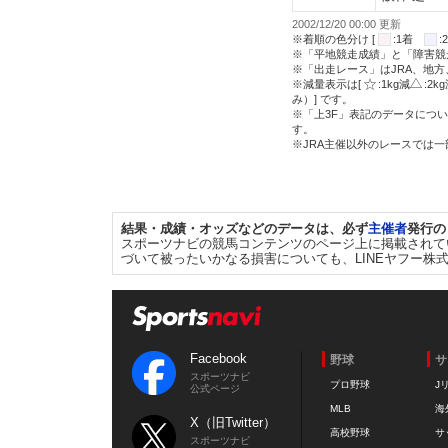
2002/12/20 00:00 更新
※着順の色分け [
:1着
※「平地競走成績」と「障害競
※「出走レース」はJRA、地
※減量表示は[
:1kg減
:2k
み）] です。
※「上3F」表記のデータについ
す。
※JRA主催以外のレースでは
結果・成績・オッズなどのデータは、必ず
主催者
発行の
スポーツナビの競馬コンテンツのページ上に掲載されて
づいて被ったいかなる損害についても、LINEヤフー株
Facebook
野球
サ
スポーツナビ
プロ野球
J
公式ページ
MLB
海
X（旧Twitter）
高校野球
サ
スポーツナビ