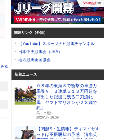
ー
関連リンク（外部）
【YouTube】スポーツナビ競馬チャンネル
日本中央競馬会（JRA）
地方競馬全国協会
てみる
新着ニュース
０８年の東海Ｓで衝撃の単勝万
馬券Ｖ ３連単５１３万円超を
演出した記憶に残る二刀流牝
馬 ヤマトマリオンが２３歳で
死す
馬トク報知
2026/8/7 16:39
【関越S・生情報】ディマイザキ
ッドは不振脱却の予感 清水英