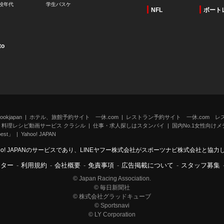
校年代
学生バスケ
NFL
ボート
to
kjapan
ホテル、旅館予約サイト 一休.com
レストラン予約サイト 一休.com レ
料理レシピ動画サービス クラシル
仕事・求人探しはスタンバイ
国内No.1女性向けメデ
st」
Yahoo! JAPAN
oo! JAPANのサービスであり、LINEヤフー株式会社がスポーツナビ株式会社と協
ンター
-
利用規約
-
会社概要
-
免責事項
-
広告掲載について
-
スタッフ募集
© Japan Racing Association.
© 毎日新聞社
© 株式会社グラッドキューブ
© Sportsnavi
© LY Corporation