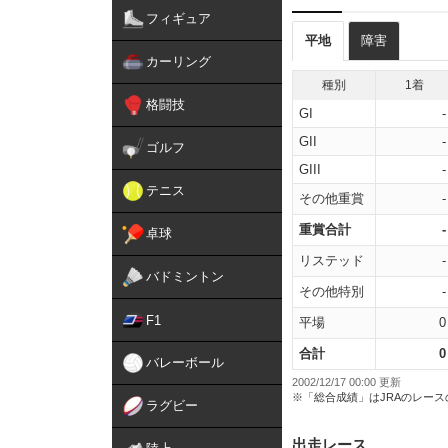
フィギュア
平地
障害
カーリング
種別
1着
格闘技
GI
-
GII
-
ゴルフ
GIII
-
テニス
その他重賞
-
重賞合計
-
卓球
リステッド
-
バドミントン
その他特別
-
F1
平場
0
合計
0
バレーボール
2002/12/17 00:00 更新
※「総合成績」はJRAのレー
ラグビー
出走レース