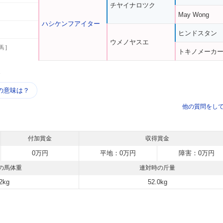
チヤイナロツク
May Wong
ハシケンフアイター
ヒンドスタン
ウメノヤスエ
馬 ]
トキノメーカ
う
の意味は？
他の質問をし
付加賞金
収得賞金
0万円
平地：0万円
障害：0万円
の馬体重
連対時の斤量
2kg
52.0kg