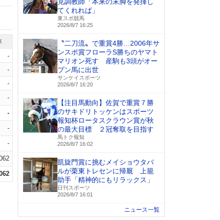
克調教師「本来の末脚を発揮し
てくれれば」
東スポ競馬
2026/8/7 16:25
率
〝二刀流〟で重賞4勝…2006年サ
ンスポ賞フローラS勝ちのヤマト
-
マリオン死す 産駒も3頭がオー
-
プン馬に出世
サンケイスポーツ
-
2026/8/7 16:20
-
【注目馬動向】佐賀で重賞７勝
のサキドリトッケンはスポーツ
-
報知杯ロータスクラウン賞が秋
-
の最大目標 ２冠奪取を目指す
馬トク報知
-
2026/8/7 16:02
.062
凱旋門賞に挑むメイショウタバ
ルが栗東トレセンに帰厩 上籠
.062
助手「精神的にもリラックス」
日刊スポーツ
2026/8/7 16:01
ニュース一覧