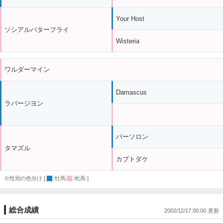
Your Host
ソシアルバターフライ
Wisteria
ワルダーマイン
Damascus
ラバージヨン
パーソロン
タマズル
カブトダケ
※性別の色分け [
:牡馬
:牝馬 ]
総合成績
2002/12/17 00:00