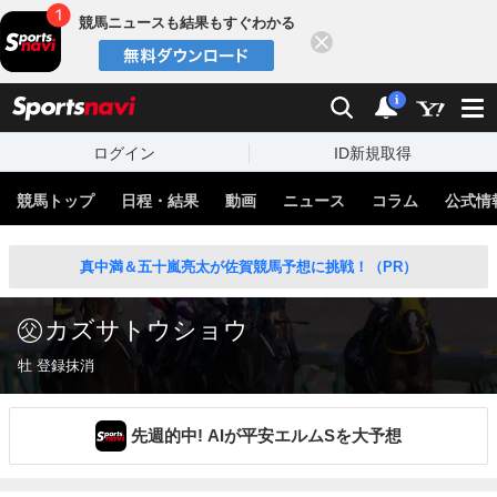
競馬ニュースも結果もすぐわかる
閉じる
スポーツナビ
検索
通知
i
ログイン
ID新規取得
競馬トップ
日程・結果
動画
ニュース
コラム
公式情
真中満＆五十嵐亮太が佐賀競馬予想に挑戦！（PR）
カズサトウショウ
牡 登録抹消
先週的中! AIが平安エルムSを大予想