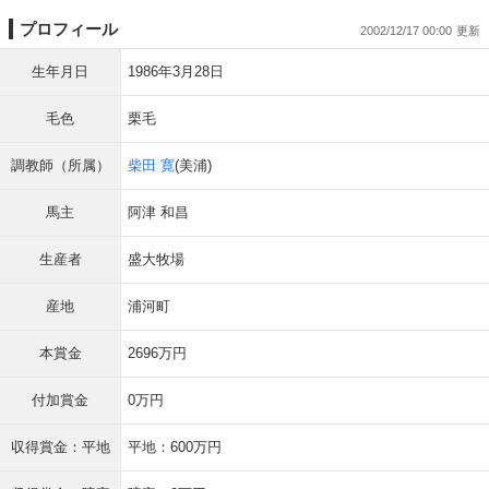
プロフィール
2002/12/17 00:00
生年月日
1986年3月28日
毛色
栗毛
調教師（所属）
柴田 寛
(美浦)
馬主
阿津 和昌
生産者
盛大牧場
産地
浦河町
本賞金
2696万円
付加賞金
0万円
収得賞金：平地
平地：600万円