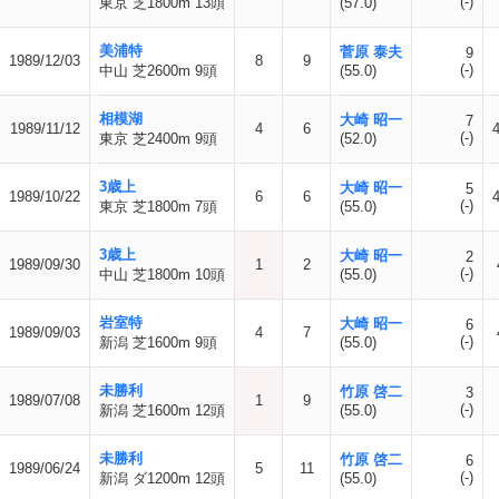
(-)
東京 芝1800m 13頭
(57.0)
美浦特
菅原 泰夫
9
1989/12/03
8
9
(-)
中山 芝2600m 9頭
(55.0)
相模湖
大崎 昭一
7
1989/11/12
4
6
(-)
東京 芝2400m 9頭
(52.0)
3歳上
大崎 昭一
5
1989/10/22
6
6
(-)
東京 芝1800m 7頭
(55.0)
3歳上
大崎 昭一
2
1989/09/30
1
2
(-)
中山 芝1800m 10頭
(55.0)
岩室特
大崎 昭一
6
1989/09/03
4
7
(-)
新潟 芝1600m 9頭
(55.0)
未勝利
竹原 啓二
3
1989/07/08
1
9
(-)
新潟 芝1600m 12頭
(55.0)
未勝利
竹原 啓二
6
1989/06/24
5
11
(-)
新潟 ダ1200m 12頭
(55.0)