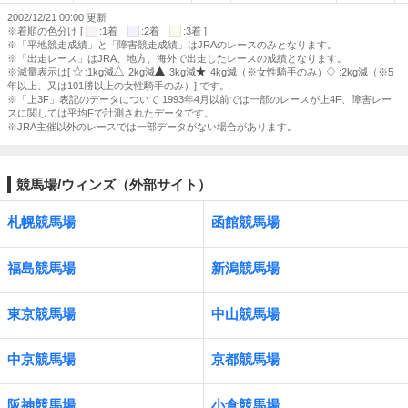
2002/12/21 00:00 更新
※着順の色分け [
:1着
:2着
:3着 ]
※「平地競走成績」と「障害競走成績」はJRAのレースのみとなります。
※「出走レース」はJRA、地方、海外で出走したレースの成績となります。
※減量表示は[
:1kg減
:2kg減
:3kg減
:4kg減（※女性騎手のみ）
:2kg減（※5
年以上、又は101勝以上の女性騎手のみ）] です。
※「上3F」表記のデータについて 1993年4月以前では一部のレースが上4F、障害レー
スに関しては平均Fで計測されたデータです。
※JRA主催以外のレースでは一部データがない場合があります。
競馬場/ウィンズ（外部サイト）
札幌競馬場
函館競馬場
福島競馬場
新潟競馬場
東京競馬場
中山競馬場
中京競馬場
京都競馬場
阪神競馬場
小倉競馬場