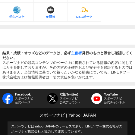
学生バスケ
他競技
Doスポーツ
結果・成績・オッズなどのデータは、必ず
主催者
発行のものと照合し確認してく
ださい。
スポーツナビの競馬コンテンツのページ上に掲載されている情報の内容に関して
は万全を期しておりますが、その内容の正確性および安全性を保証するものでは
ありません。当該情報に基づいて被ったいかなる損害についても、LINEヤフー
株式会社および情報提供者は一切の責任を負いかねます。
Facebook
X(旧Twitter)
YouTube
スポーツナビ
スポーツナビ
スポーツナビ
公式ページ
公式アカウント
公式チャンネル
スポーツナビ
Yahoo! JAPAN
スポーツナビはYahoo! JAPANのサービスであり、LINEヤフー株式会社がス
ポーツナビ株式会社と協力して運営しています。