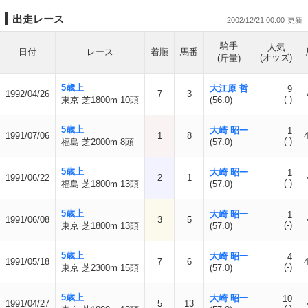
出走レース
2002/12/21 00:00
騎手
人気
日付
レース
着順
馬番
(オッズ)
(斤量)
5歳上
大江原 哲
9
1992/04/26
7
3
(-)
東京 芝1800m 10頭
(56.0)
5歳上
大崎 昭一
1
1991/07/06
1
8
(-)
福島 芝2000m 8頭
(57.0)
5歳上
大崎 昭一
1
1991/06/22
2
1
(-)
福島 芝1800m 13頭
(57.0)
5歳上
大崎 昭一
1
1991/06/08
3
5
(-)
東京 芝1800m 13頭
(57.0)
5歳上
大崎 昭一
4
1991/05/18
7
6
(-)
東京 芝2300m 15頭
(57.0)
5歳上
大崎 昭一
10
1991/04/27
5
13