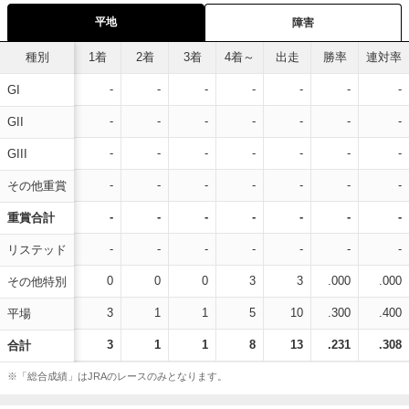
平地
障害
種別
1着
2着
3着
4着～
出走
勝率
連対率
-
-
-
-
-
-
-
GI
-
-
-
-
-
-
-
GII
-
-
-
-
-
-
-
GIII
-
-
-
-
-
-
-
その他重賞
-
-
-
-
-
-
-
重賞合計
-
-
-
-
-
-
-
リステッド
0
0
0
3
3
.000
.000
その他特別
3
1
1
5
10
.300
.400
平場
3
1
1
8
13
.231
.308
合計
※「総合成績」はJRAのレースのみとなります。