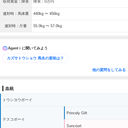
収得賞金：障害
障害：0万円
連対時：馬体重
440kg 〜 456kg
連対時：斤量
55.0kg 〜 57.0kg
Agent i に聞いてみよう
カズサトウショウ 馬名の意味は？
他の質問をしてみる
血統
トウシヨウボーイ
Princely Gift
テスコボーイ
Suncourt