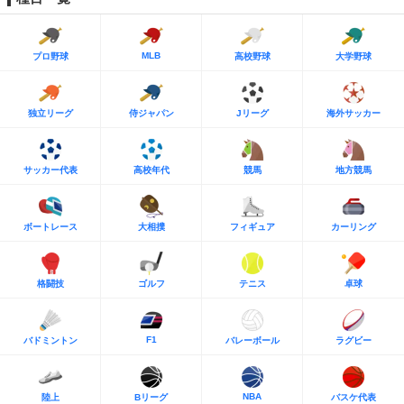
MLB
プロ野球
高校野球
大学野球
独立リーグ
侍ジャパン
Jリーグ
海外サッカー
サッカー代表
高校年代
競馬
地方競馬
ボートレース
大相撲
フィギュア
カーリング
格闘技
ゴルフ
テニス
卓球
F1
バドミントン
バレーボール
ラグビー
NBA
陸上
Bリーグ
バスケ代表