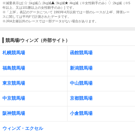
※減量表示は[
:1kg減
:2kg減
:3kg減
:4kg減（※女性騎手のみ）
:2kg減（※5
年以上、又は101勝以上の女性騎手のみ）] です。
※「上3F」表記のデータについて 1993年4月以前では一部のレースが上4F、障害レー
スに関しては平均Fで計測されたデータです。
※JRA主催以外のレースでは一部データがない場合があります。
競馬場/ウィンズ（外部サイト）
札幌競馬場
函館競馬場
福島競馬場
新潟競馬場
東京競馬場
中山競馬場
中京競馬場
京都競馬場
阪神競馬場
小倉競馬場
ウィンズ・エクセル