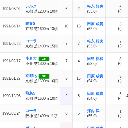
シルク
松永 幹夫
6
1991/05/04
6
2
(-)
京都 芝1200m 10頭
(53.0)
陽春S
田原 成貴
5
1991/04/14
10
13
(-)
京都 芝1600m 13頭
(52.0)
コーラ
松永 幹夫
7
1991/03/23
7
7
(-)
京都 芝1400m 15頭
(53.0)
小倉大
田島 裕和
8
GIII
1991/02/17
7
4
(-)
小倉 芝1800m 16頭
(52.0)
京都牝
田原 成貴
9
GIII
1991/01/27
9
15
(-)
京都 芝1600m 16頭
(54.0)
飛鳥S
田原 成貴
5
1990/12/08
2
8
(-)
京都 芝1600m 10頭
(54.0)
コーラ
河内 洋
1
1990/03/24
8
6
(-)
阪神 芝1400m 11頭
(55.0)