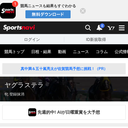
競馬ニュースも結果もすぐわかる
閉じる
スポーツナビ
検索
通知
i
ログイン
ID新規取得
競馬トップ
日程・結果
動画
ニュース
コラム
公式情
真中満＆五十嵐亮太が佐賀競馬予想に挑戦！（PR）
ヤグラステラ
牝 登録抹消
先週的中! AIが日曜重賞を大予想