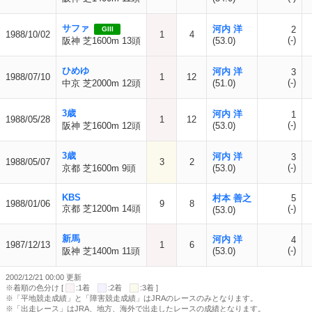
サファ
河内 洋
2
GIII
1988/10/02
1
4
(-)
阪神 芝1600m 13頭
(53.0)
ひめゆ
河内 洋
3
1988/07/10
1
12
(-)
中京 芝2000m 12頭
(51.0)
3歳
河内 洋
1
1988/05/28
1
12
(-)
阪神 芝1600m 12頭
(53.0)
3歳
河内 洋
3
1988/05/07
3
2
(-)
京都 芝1600m 9頭
(53.0)
KBS
村本 善之
5
1988/01/06
9
8
京都 芝1200m 14頭
(-)
(53.0)
新馬
河内 洋
4
1987/12/13
1
6
(-)
阪神 芝1400m 11頭
(53.0)
2002/12/21 00:00 更新
※着順の色分け [
:1着
:2着
:3着 ]
※「平地競走成績」と「障害競走成績」はJRAのレースのみとなります。
※「出走レース」はJRA、地方、海外で出走したレースの成績となります。