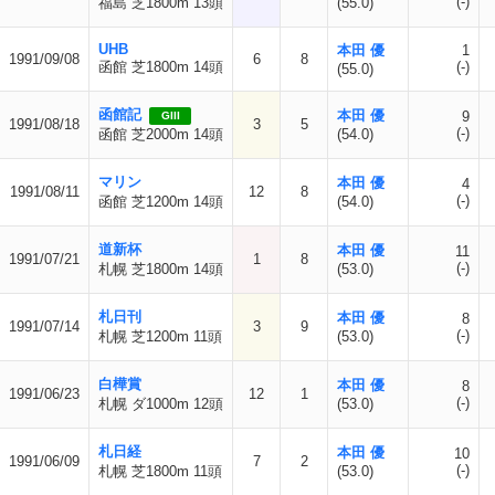
(-)
福島 芝1800m 13頭
(55.0)
UHB
本田 優
1
1991/09/08
6
8
函館 芝1800m 14頭
(-)
(55.0)
函館記
本田 優
9
GIII
1991/08/18
3
5
(-)
函館 芝2000m 14頭
(54.0)
マリン
本田 優
4
1991/08/11
12
8
(-)
函館 芝1200m 14頭
(54.0)
道新杯
本田 優
11
1991/07/21
1
8
(-)
札幌 芝1800m 14頭
(53.0)
札日刊
本田 優
8
1991/07/14
3
9
(-)
札幌 芝1200m 11頭
(53.0)
白樺賞
本田 優
8
1991/06/23
12
1
(-)
札幌 ダ1000m 12頭
(53.0)
札日経
本田 優
10
1991/06/09
7
2
(-)
札幌 芝1800m 11頭
(53.0)