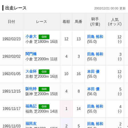
出走レース
2002/12/21 00:00
騎手
人気
日付
レース
着順
馬番
(オッズ)
(斤量)
小倉大
田島 裕和
12
GIII
1992/02/23
12
13
(-)
小倉 芝1800m 16頭
(55.0)
関門橋
田島 裕和
3
1992/02/02
4
3
(-)
小倉 芝2000m 11頭
(55.0)
ス金杯
本田 優
12
GIII
1992/01/05
10
16
(-)
京都 芝2000m 16頭
(55.0)
阪牝特
本田 優
5
GIII
1991/12/15
4
8
(-)
阪神 芝2000m 15頭
(56.0)
福島記
田島 裕和
4
GIII
1991/11/17
1
14
(-)
福島 芝2000m 14頭
(55.0)
福民友
田島 裕和
2
1991/11/03
2
5