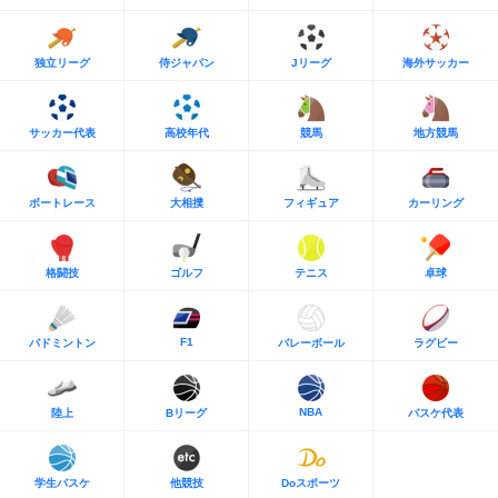
独立リーグ
侍ジャパン
Jリーグ
海外サッカー
サッカー代表
高校年代
競馬
地方競馬
ボートレース
大相撲
フィギュア
カーリング
格闘技
ゴルフ
テニス
卓球
F1
バドミントン
バレーボール
ラグビー
NBA
陸上
Bリーグ
バスケ代表
学生バスケ
他競技
Doスポーツ