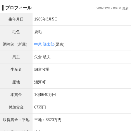
プロフィール
2002/12/17 00:00
生年月日
1985年3月5日
毛色
鹿毛
調教師（所属）
中尾 謙太郎
(栗東)
馬主
矢倉 敏夫
生産者
細道牧場
産地
浦河町
本賞金
1億8640万円
付加賞金
67万円
収得賞金：平地
平地：3320万円