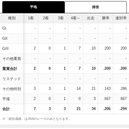
平地
障害
種別
1着
2着
3着
4着～
出走
勝率
連対率
-
-
-
-
-
-
-
GI
-
-
-
-
-
-
-
GII
2
0
1
7
10
.200
.200
GIII
-
-
-
-
-
-
-
その他重賞
2
0
1
7
10
.200
.200
重賞合計
-
-
-
-
-
-
-
リステッド
3
3
1
14
21
.143
.286
その他特別
2
0
1
0
3
.667
.667
平場
7
3
3
21
34
.206
.294
合計
※「総合成績」はJRAのレースのみとなります。