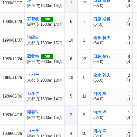
ポート
田原 成貴
4
1990/02/17
1
12
(-)
阪神 芝1600m 14頭
(55.0)
京都牝
田原 成貴
7
GIII
1990/01/28
5
7
(-)
阪神 芝1600m 14頭
(54.0)
洛陽S
松永 幹夫
3
1990/01/07
10
2
(-)
京都 芝1600m 15頭
(54.0)
阪牝特
田島 信行
8
GIII
1989/12/24
6
13
(-)
阪神 芝2000m 16頭
(54.0)
トパー
松永 幹夫
2
1989/11/26
10
6
(-)
京都 芝2000m 10頭
(55.0)
シルク
河内 洋
1
1989/05/06
5
11
(-)
京都 芝1600m 14頭
(54.0)
陽春S
河内 洋
1
1989/04/16
2
5
(-)
阪神 芝1600m 15頭
(54.0)
コーラ
河内 洋
1
1989/03/26
4
10
(-)
阪神 芝1400m 11頭
(54.0)