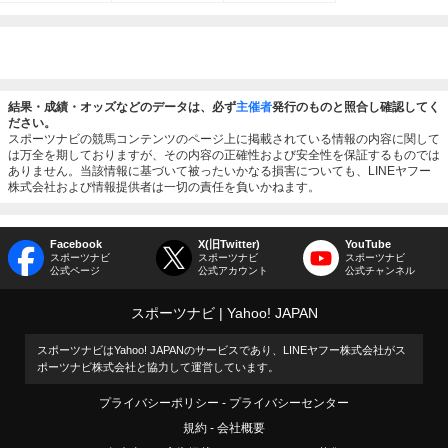
結果・成績・オッズなどのデータは、必ず
主催者
発行のものと照合し確認してく
ださい。
スポーツナビの競馬コンテンツのページ上に掲載されている情報の内容に関して
は万全を期しておりますが、その内容の正確性および安全性を保証するものでは
ありません。当該情報に基づいて被ったいかなる損害についても、LINEヤフー
株式会社および情報提供者は一切の責任を負いかねます。
Facebook
X(旧Twitter)
YouTube
スポーツナビ
スポーツナビ
スポーツナビ
公式ページ
公式アカウント
公式チャンネル
スポーツナビ
Yahoo! JAPAN
スポーツナビはYahoo! JAPANのサービスであり、LINEヤフー株式会社がス
ポーツナビ株式会社と協力して運営しています。
プライバシーポリシー
プライバシーセンター
規約
会社概要