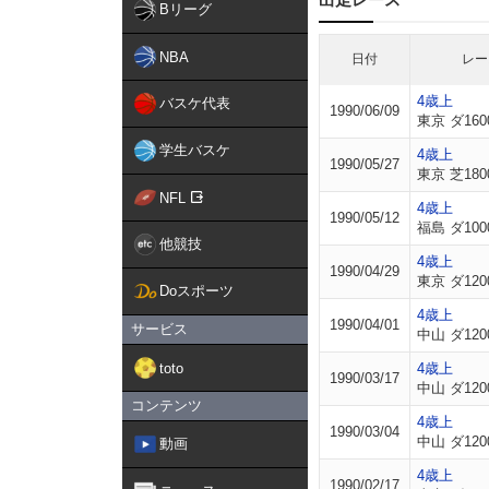
Bリーグ
NBA
日付
レー
4歳上
バスケ代表
1990/06/09
東京 ダ160
学生バスケ
4歳上
1990/05/27
東京 芝180
NFL
4歳上
1990/05/12
福島 ダ100
他競技
4歳上
1990/04/29
東京 ダ120
Doスポーツ
4歳上
1990/04/01
サービス
中山 ダ120
toto
4歳上
1990/03/17
中山 ダ120
コンテンツ
4歳上
1990/03/04
中山 ダ120
動画
4歳上
1990/02/17