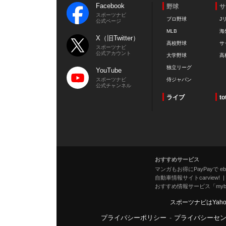
Facebook
野球
サ
スポーツナビ
プロ野球
J
公式ページ
MLB
海
X（旧Twitter）
高校野球
サ
スポーツナビ
公式アカウント
大学野球
高
独立リーグ
YouTube
スポーツナビ
侍ジャパン
公式チャンネル
ライブ
to
おすすめサービス
マンガもお得にPayPayで eboo
自動車情報サイトcarview!
おすすめ情報サービス「mybe
スポーツナビはYah
プライバシーポリシー
-
プライバシーセ