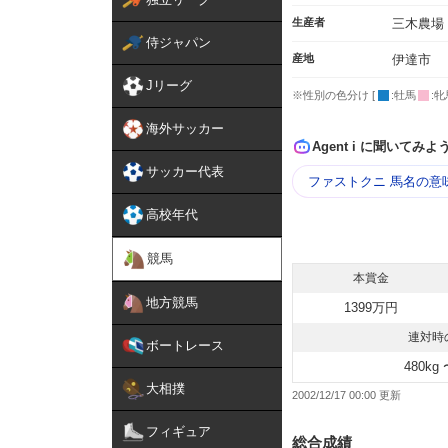
生産者
三木農場
侍ジャパン
産地
伊達市
Jリーグ
※性別の色分け [
:牡馬
:牝
海外サッカー
Agent i に聞いてみよ
サッカー代表
ファストクニ 馬名の意
高校年代
競馬
本賞金
地方競馬
1399万円
連対時
ボートレース
480kg 
大相撲
2002/12/17 00:00
フィギュア
総合成績