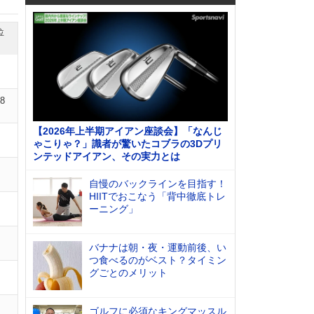
位
08
【2026年上半期アイアン座談会】「なんじ
ゃこりゃ？」識者が驚いたコブラの3Dプリ
ンテッドアイアン、その実力とは
自慢のバックラインを目指す！
HIITでおこなう「背中徹底トレ
ーニング」
バナナは朝・夜・運動前後、い
つ食べるのがベスト？タイミン
グごとのメリット
ゴルフに必須なキングマッスル