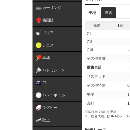
カーリング
平地
障害
格闘技
種別
1着
ゴルフ
GI
-
GII
-
テニス
GIII
-
卓球
その他重賞
-
重賞合計
-
バドミントン
リステッド
-
F1
その他特別
0
平場
1
バレーボール
合計
1
ラグビー
2002/12/17 00:00 更新
※「総合成績」はJRAのレー
陸上
出走レース