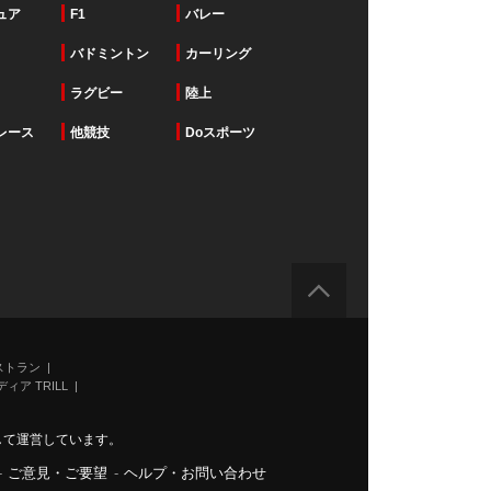
ュア
F1
バレー
バドミントン
カーリング
ラグビー
陸上
レース
他競技
Doスポーツ
ストラン
ィア TRILL
力して運営しています。
-
ご意見・ご要望
-
ヘルプ・お問い合わせ