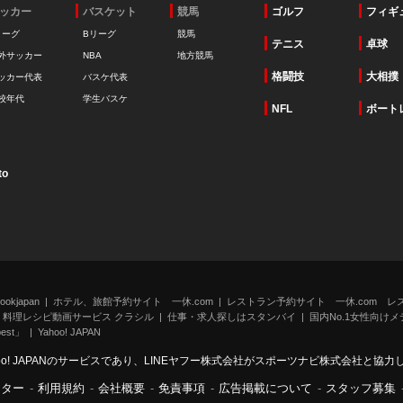
ッカー
バスケット
競馬
ゴルフ
フィギ
リーグ
Bリーグ
競馬
テニス
卓球
外サッカー
NBA
地方競馬
格闘技
大相撲
ッカー代表
バスケ代表
校年代
学生バスケ
NFL
ボート
to
kjapan
ホテル、旅館予約サイト 一休.com
レストラン予約サイト 一休.com レ
料理レシピ動画サービス クラシル
仕事・求人探しはスタンバイ
国内No.1女性向けメデ
st」
Yahoo! JAPAN
oo! JAPANのサービスであり、LINEヤフー株式会社がスポーツナビ株式会社と協
ンター
-
利用規約
-
会社概要
-
免責事項
-
広告掲載について
-
スタッフ募集