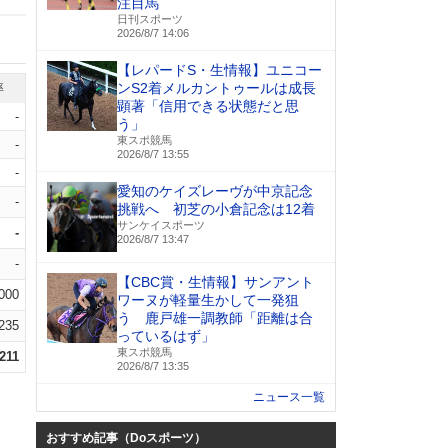
注目馬
日刊スポーツ
2026/8/7 14:06
【レパードS・生情報】ユニコー
ンS2着メルカントゥールは成長
率
顕著「信用できる状態だと思
-
う」
東スポ競馬
-
2026/8/7 13:55
-
愛知のケイズレーヴが中京記念
-
挑戦へ 初芝の小倉記念は12着
サンケイスポーツ
-
2026/8/7 13:47
-
【CBC賞・生情報】サンアント
.000
ワーヌが軽量生かして一発狙
う 鹿戸雄一調教師「距離は合
.235
っているはず」
東スポ競馬
.211
2026/8/7 13:35
ニュース一覧
おすすめ記事（Doスポーツ）