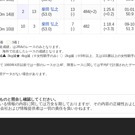
柴田 弘之
13
1:25.6
01-01
2
13
484(+2)
(-)
(+0.2)
50.9
0m 14頭
(53.0)
柴田 弘之
7
1:18.4
09-10
10
3
482
(-)
(+3.3)
51.3
0m 10頭
(53.0)
:2着
:3着 ]
走成績」はJRAのレースのみとなります。
方、海外で出走したレースの成績となります。
g減
:3kg減
:4kg減（※女性騎手のみ）
:2kg減（※5年以上、又は101勝以上の女性騎手
て 1993年4月以前では一部のレースが上4F、障害レースに関しては平均Fで計測されたデ
一部データがない場合があります。
ものと照合し確認してください。
いる情報の内容に関しては万全を期しておりますが、その内容の正確性およ
式会社および情報提供者は一切の責任を負いかねます。