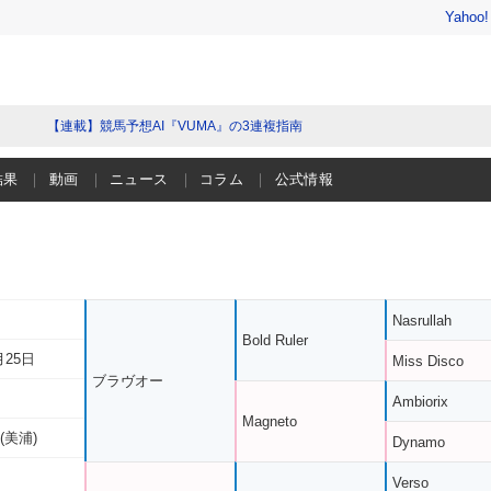
Yahoo
【連載】競馬予想AI『VUMA』の3連複指南
結果
動画
ニュース
コラム
公式情報
Nasrullah
Bold Ruler
月25日
Miss Disco
ブラヴオー
Ambiorix
Magneto
(美浦)
Dynamo
Verso