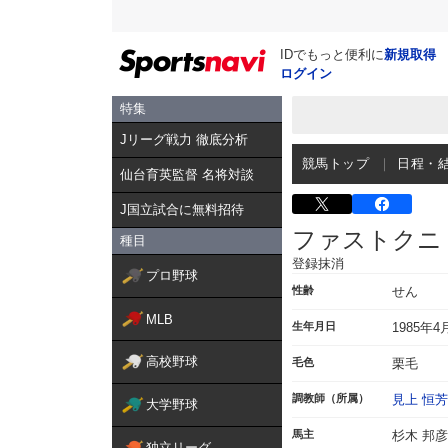
IDでもっと便利に
新規取得
ログイン
特集
Jリーグ戦力 徹底分析
競馬トップ
日程・
仙台育英監督 名将対談
J国立試合に無料招待
ファストクニ
種目
登録抹消
プロ野球
性齢
せん
MLB
生年月日
1985年4
高校野球
毛色
栗毛
調教師（所属）
見上 恒芳
大学野球
馬主
杉木 邦彦
独立リーグ