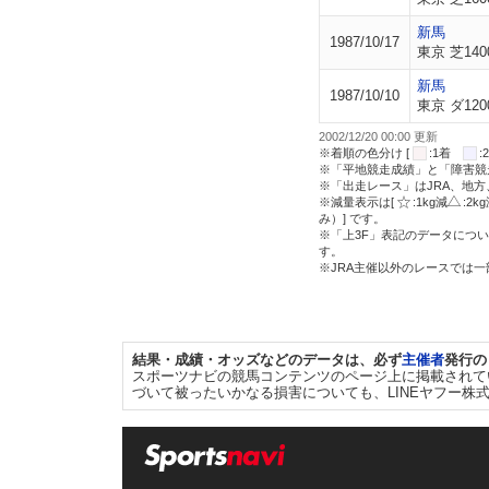
新馬
1987/10/17
東京 芝140
新馬
1987/10/10
東京 ダ120
2002/12/20 00:00 更新
※着順の色分け [
:1着
※「平地競走成績」と「障害競
※「出走レース」はJRA、地
※減量表示は[
:1kg減
:2k
み）] です。
※「上3F」表記のデータについ
す。
※JRA主催以外のレースでは
結果・成績・オッズなどのデータは、必ず
主催者
発行の
スポーツナビの競馬コンテンツのページ上に掲載されて
づいて被ったいかなる損害についても、LINEヤフー株