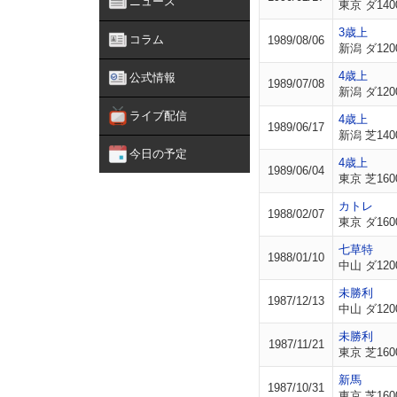
ニュース
東京 ダ140
3歳上
コラム
1989/08/06
新潟 ダ120
4歳上
公式情報
1989/07/08
新潟 ダ120
ライブ配信
4歳上
1989/06/17
新潟 芝140
今日の予定
4歳上
1989/06/04
東京 芝160
カトレ
1988/02/07
東京 ダ160
七草特
1988/01/10
中山 ダ120
未勝利
1987/12/13
中山 ダ120
未勝利
1987/11/21
東京 芝160
新馬
1987/10/31
東京 芝160