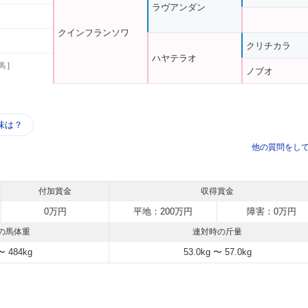
ラヴアンダン
クインフランソワ
クリチカラ
ハヤテラオ
馬 ]
ノブオ
う
味は？
他の質問をし
付加賞金
収得賞金
0万円
平地：200万円
障害：0万円
の馬体重
連対時の斤量
〜 484kg
53.0kg 〜 57.0kg