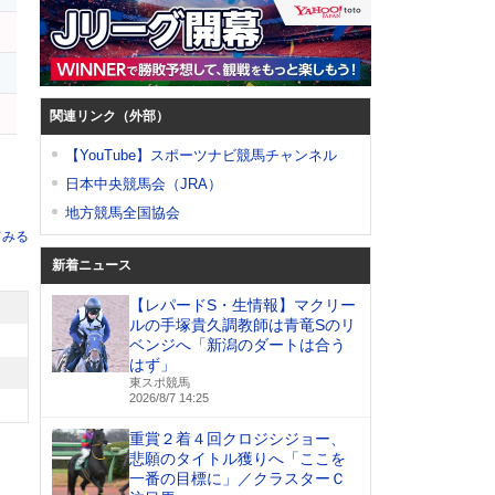
関連リンク（外部）
【YouTube】スポーツナビ競馬チャンネル
日本中央競馬会（JRA）
地方競馬全国協会
てみる
新着ニュース
【レパードS・生情報】マクリー
ルの手塚貴久調教師は青竜Sのリ
ベンジへ「新潟のダートは合う
はず」
東スポ競馬
2026/8/7 14:25
重賞２着４回クロジシジョー、
悲願のタイトル獲りへ「ここを
一番の目標に」／クラスターＣ