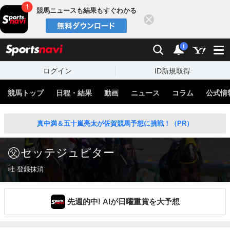
競馬ニュースも結果もすぐわかる
閉じる
スポーツナビ
検索
通知
i
ログイン
ID新規取得
競馬トップ
日程・結果
動画
ニュース
コラム
公式情
真中満＆五十嵐亮太が佐賀競馬予想に挑戦！（PR）
セッテジュピター
牡 登録抹消
先週的中! AIが日曜重賞を大予想