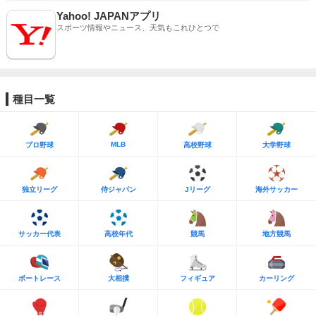
Yahoo! JAPANアプリ
スポーツ情報やニュース、天気もこれひとつで
種目一覧
MLB
プロ野球
高校野球
大学野球
独立リーグ
侍ジャパン
Jリーグ
海外サッカー
サッカー代表
高校年代
競馬
地方競馬
ボートレース
大相撲
フィギュア
カーリング