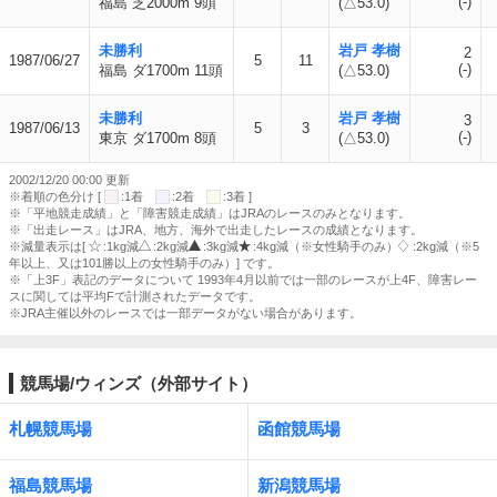
(-)
福島 芝2000m 9頭
(△53.0)
未勝利
岩戸 孝樹
2
1987/06/27
5
11
(-)
福島 ダ1700m 11頭
(△53.0)
未勝利
岩戸 孝樹
3
1987/06/13
5
3
(-)
東京 ダ1700m 8頭
(△53.0)
2002/12/20 00:00 更新
※着順の色分け [
:1着
:2着
:3着 ]
※「平地競走成績」と「障害競走成績」はJRAのレースのみとなります。
※「出走レース」はJRA、地方、海外で出走したレースの成績となります。
※減量表示は[
:1kg減
:2kg減
:3kg減
:4kg減（※女性騎手のみ）
:2kg減（※5
年以上、又は101勝以上の女性騎手のみ）] です。
※「上3F」表記のデータについて 1993年4月以前では一部のレースが上4F、障害レー
スに関しては平均Fで計測されたデータです。
※JRA主催以外のレースでは一部データがない場合があります。
競馬場/ウィンズ（外部サイト）
札幌競馬場
函館競馬場
福島競馬場
新潟競馬場