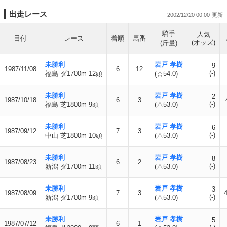
出走レース
2002/12/20 00:00
騎手
人気
日付
レース
着順
馬番
(オッズ)
(斤量)
未勝利
岩戸 孝樹
9
1987/11/08
6
12
(-)
福島 ダ1700m 12頭
(☆54.0)
未勝利
岩戸 孝樹
2
1987/10/18
6
3
(-)
福島 芝1800m 9頭
(△53.0)
未勝利
岩戸 孝樹
6
1987/09/12
7
3
(-)
中山 芝1800m 10頭
(△53.0)
未勝利
岩戸 孝樹
8
1987/08/23
6
2
(-)
新潟 ダ1700m 11頭
(△53.0)
未勝利
岩戸 孝樹
3
1987/08/09
7
3
4
(-)
新潟 ダ1700m 9頭
(△53.0)
未勝利
岩戸 孝樹
5
1987/07/12
6
1