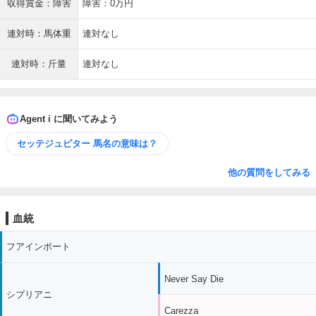
収得賞金：障害
障害：0万円
連対時：馬体重
連対なし
連対時：斤量
連対なし
Agent i に聞いてみよう
セッテジュピター 馬名の意味は？
他の質問をしてみる
血統
フアインポート
Never Say Die
シプリアニ
Carezza