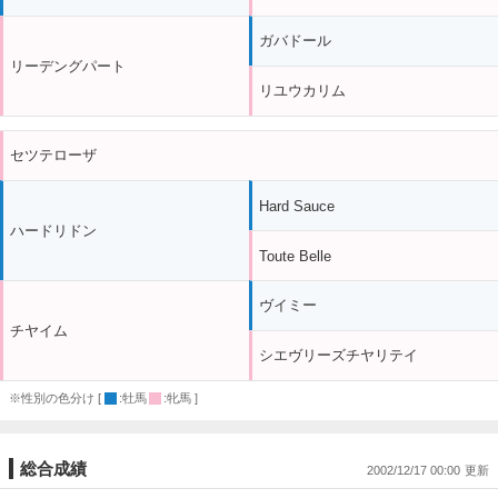
ガバドール
リーデングパート
リユウカリム
セツテローザ
Hard Sauce
ハードリドン
Toute Belle
ヴイミー
チヤイム
シエヴリーズチヤリテイ
※性別の色分け [
:牡馬
:牝馬 ]
総合成績
2002/12/17 00:00