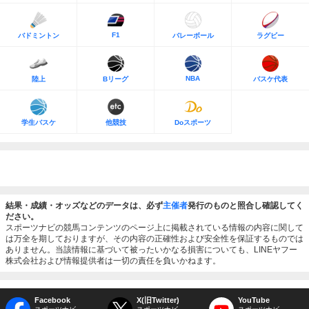
F1
バドミントン
バレーボール
ラグビー
NBA
陸上
Bリーグ
バスケ代表
学生バスケ
他競技
Doスポーツ
結果・成績・オッズなどのデータは、必ず
主催者
発行のものと照合し確認してく
ださい。
スポーツナビの競馬コンテンツのページ上に掲載されている情報の内容に関して
は万全を期しておりますが、その内容の正確性および安全性を保証するものでは
ありません。当該情報に基づいて被ったいかなる損害についても、LINEヤフー
株式会社および情報提供者は一切の責任を負いかねます。
Facebook
X(旧Twitter)
YouTube