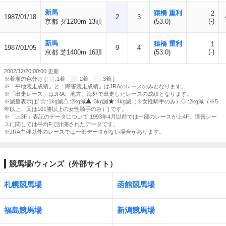
新馬
猿橋 重利
2
1987/01/18
2
3
(-)
京都 ダ1200m 13頭
(53.0)
新馬
猿橋 重利
1
1987/01/05
9
4
(-)
京都 芝1400m 16頭
(53.0)
2002/12/20 00:00 更新
※着順の色分け [
:1着
:2着
:3着 ]
※「平地競走成績」と「障害競走成績」はJRAのレースのみとなります。
※「出走レース」はJRA、地方、海外で出走したレースの成績となります。
※減量表示は[
:1kg減
:2kg減
:3kg減
:4kg減（※女性騎手のみ）
:2kg減（※5
年以上、又は101勝以上の女性騎手のみ）] です。
※「上3F」表記のデータについて 1993年4月以前では一部のレースが上4F、障害レー
スに関しては平均Fで計測されたデータです。
※JRA主催以外のレースでは一部データがない場合があります。
競馬場/ウィンズ（外部サイト）
札幌競馬場
函館競馬場
福島競馬場
新潟競馬場