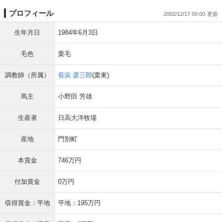
プロフィール
2002/12/17 00:00
生年月日
1984年6月3日
毛色
栗毛
調教師（所属）
長浜 彦三郎
(栗東)
馬主
小野田 芳雄
生産者
日高大洋牧場
産地
門別町
本賞金
746万円
付加賞金
0万円
収得賞金：平地
平地：195万円