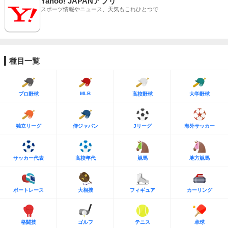
Yahoo! JAPANアプリ
スポーツ情報やニュース、天気もこれひとつで
種目一覧
MLB
プロ野球
高校野球
大学野球
独立リーグ
侍ジャパン
Jリーグ
海外サッカー
サッカー代表
高校年代
競馬
地方競馬
ボートレース
大相撲
フィギュア
カーリング
格闘技
ゴルフ
テニス
卓球