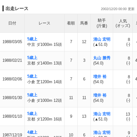
出走レース
2002/12/20 00:00
騎手
人気
日付
レース
着順
馬番
(オッズ)
(斤量)
5歳上
清山 宏明
8
1988/03/05
7
12
(-)
中京 ダ1000m 15頭
(▲51.0)
5歳上
丸山 勝秀
8
1988/02/21
7
3
(-)
京都 ダ1400m 13頭
(54.0)
5歳上
増井 裕
8
1988/02/06
7
6
(-)
小倉 芝1200m 14頭
(54.0)
5歳上
増井 裕
8
1988/01/30
11
11
(-)
小倉 ダ1000m 12頭
(54.0)
5歳上
清山 宏明
13
1988/01/10
9
13
(-)
京都 ダ1200m 16頭
(▲51.0)
4歳上
清山 宏明
9
1987/12/19
10
6