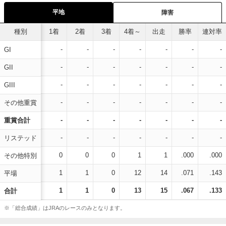
平地
障害
種別
1着
2着
3着
4着～
出走
勝率
連対率
-
-
-
-
-
-
-
GI
-
-
-
-
-
-
-
GII
-
-
-
-
-
-
-
GIII
-
-
-
-
-
-
-
その他重賞
-
-
-
-
-
-
-
重賞合計
-
-
-
-
-
-
-
リステッド
0
0
0
1
1
.000
.000
その他特別
1
1
0
12
14
.071
.143
平場
1
1
0
13
15
.067
.133
合計
※「総合成績」はJRAのレースのみとなります。