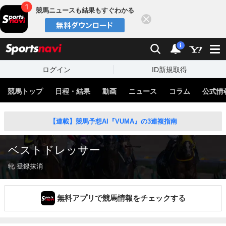
競馬ニュースも結果もすぐわかる
閉じる
スポーツナビ
検索
通知
i
ログイン
ID新規取得
競馬トップ
日程・結果
動画
ニュース
コラム
公式情
【連載】競馬予想AI『VUMA』の3連複指南
ベストドレッサー
牝 登録抹消
無料アプリで競馬情報をチェックする