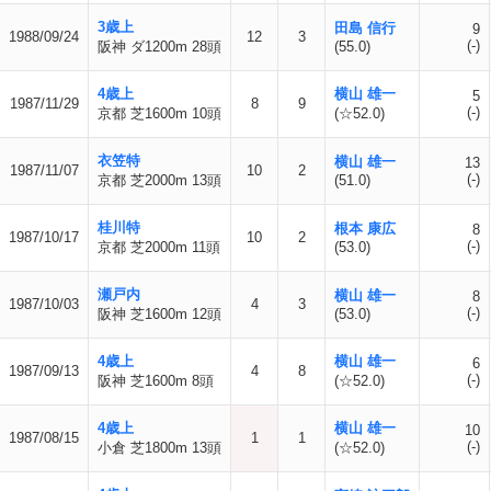
3歳上
田島 信行
9
1988/09/24
12
3
(-)
阪神 ダ1200m 28頭
(55.0)
4歳上
横山 雄一
5
1987/11/29
8
9
(-)
京都 芝1600m 10頭
(☆52.0)
衣笠特
横山 雄一
13
1987/11/07
10
2
(-)
京都 芝2000m 13頭
(51.0)
桂川特
根本 康広
8
1987/10/17
10
2
(-)
京都 芝2000m 11頭
(53.0)
瀬戸内
横山 雄一
8
1987/10/03
4
3
(-)
阪神 芝1600m 12頭
(53.0)
4歳上
横山 雄一
6
1987/09/13
4
8
(-)
阪神 芝1600m 8頭
(☆52.0)
4歳上
横山 雄一
10
1987/08/15
1
1
(-)
小倉 芝1800m 13頭
(☆52.0)