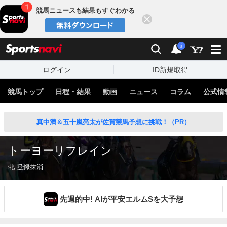
競馬ニュースも結果もすぐわかる
閉じる
スポーツナビ
検索
通知
i
ログイン
ID新規取得
競馬トップ
日程・結果
動画
ニュース
コラム
公式情
真中満＆五十嵐亮太が佐賀競馬予想に挑戦！（PR）
トーヨーリフレイン
牝 登録抹消
先週的中! AIが平安エルムSを大予想