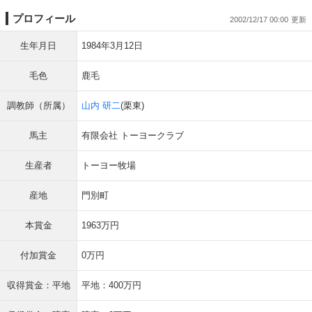
プロフィール
2002/12/17 00:00
生年月日
1984年3月12日
毛色
鹿毛
調教師（所属）
山内 研二
(栗東)
馬主
有限会社 トーヨークラブ
生産者
トーヨー牧場
産地
門別町
本賞金
1963万円
付加賞金
0万円
収得賞金：平地
平地：400万円