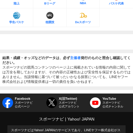
NBA
陸上
Bリーグ
バスケ代表
学生バスケ
他競技
Doスポーツ
結果・成績・オッズなどのデータは、必ず
主催者
発行のものと照合し確認してく
ださい。
スポーツナビの競馬コンテンツのページ上に掲載されている情報の内容に関して
は万全を期しておりますが、その内容の正確性および安全性を保証するものでは
ありません。当該情報に基づいて被ったいかなる損害についても、LINEヤフー
株式会社および情報提供者は一切の責任を負いかねます。
Facebook
X(旧Twitter)
YouTube
スポーツナビ
スポーツナビ
スポーツナビ
公式ページ
公式アカウント
公式チャンネル
スポーツナビ
Yahoo! JAPAN
スポーツナビはYahoo! JAPANのサービスであり、LINEヤフー株式会社がス