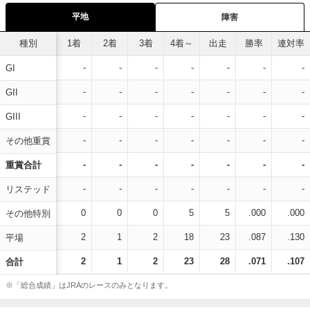
平地
障害
種別
1着
2着
3着
4着～
出走
勝率
連対率
-
-
-
-
-
-
-
GI
-
-
-
-
-
-
-
GII
-
-
-
-
-
-
-
GIII
-
-
-
-
-
-
-
その他重賞
-
-
-
-
-
-
-
重賞合計
-
-
-
-
-
-
-
リステッド
0
0
0
5
5
.000
.000
その他特別
2
1
2
18
23
.087
.130
平場
2
1
2
23
28
.071
.107
合計
※「総合成績」はJRAのレースのみとなります。