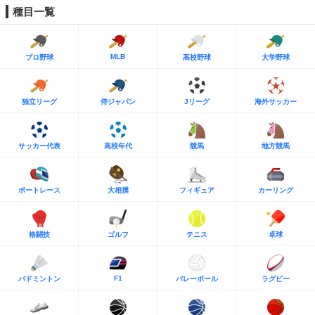
種目一覧
MLB
プロ野球
高校野球
大学野球
独立リーグ
侍ジャパン
Jリーグ
海外サッカー
サッカー代表
高校年代
競馬
地方競馬
ボートレース
大相撲
フィギュア
カーリング
格闘技
ゴルフ
テニス
卓球
F1
バドミントン
バレーボール
ラグビー