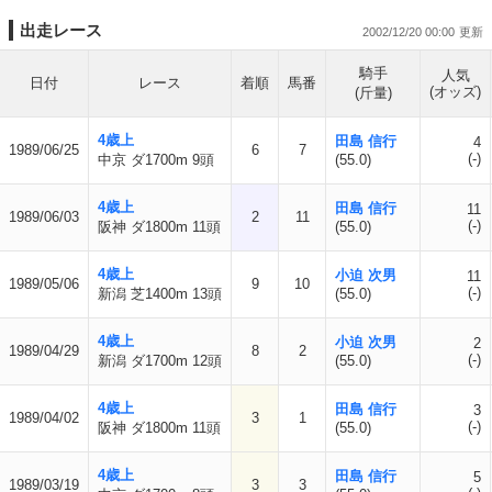
出走レース
2002/12/20 00:00
騎手
人気
日付
レース
着順
馬番
(オッズ)
(斤量)
4歳上
田島 信行
4
1989/06/25
6
7
(-)
中京 ダ1700m 9頭
(55.0)
4歳上
田島 信行
11
1989/06/03
2
11
(-)
阪神 ダ1800m 11頭
(55.0)
4歳上
小迫 次男
11
1989/05/06
9
10
(-)
新潟 芝1400m 13頭
(55.0)
4歳上
小迫 次男
2
1989/04/29
8
2
(-)
新潟 ダ1700m 12頭
(55.0)
4歳上
田島 信行
3
1989/04/02
3
1
(-)
阪神 ダ1800m 11頭
(55.0)
4歳上
田島 信行
5
1989/03/19
3
3