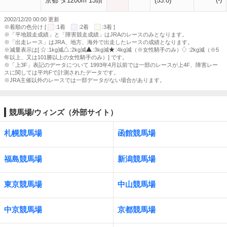
京都 ダ1200m 13頭
(53.0)
2002/12/20 00:00 更新
※着順の色分け [
:1着
:2着
:3着 ]
※「平地競走成績」と「障害競走成績」はJRAのレースのみとなります。
※「出走レース」はJRA、地方、海外で出走したレースの成績となります。
※減量表示は[
:1kg減
:2kg減
:3kg減
:4kg減（※女性騎手のみ）
:2kg減（※5
年以上、又は101勝以上の女性騎手のみ）] です。
※「上3F」表記のデータについて 1993年4月以前では一部のレースが上4F、障害レー
スに関しては平均Fで計測されたデータです。
※JRA主催以外のレースでは一部データがない場合があります。
競馬場/ウィンズ（外部サイト）
札幌競馬場
函館競馬場
福島競馬場
新潟競馬場
東京競馬場
中山競馬場
中京競馬場
京都競馬場