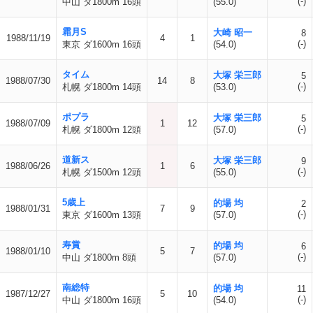
(-)
中山 ダ1800m 16頭
(55.0)
霜月S
大崎 昭一
8
1988/11/19
4
1
(-)
東京 ダ1600m 16頭
(54.0)
タイム
大塚 栄三郎
5
1988/07/30
14
8
(-)
札幌 ダ1800m 14頭
(53.0)
ポプラ
大塚 栄三郎
5
1988/07/09
1
12
(-)
札幌 ダ1800m 12頭
(57.0)
道新ス
大塚 栄三郎
9
1988/06/26
1
6
(-)
札幌 ダ1500m 12頭
(55.0)
5歳上
的場 均
2
1988/01/31
7
9
(-)
東京 ダ1600m 13頭
(57.0)
寿賞
的場 均
6
1988/01/10
5
7
(-)
中山 ダ1800m 8頭
(57.0)
南総特
的場 均
11
1987/12/27
5
10
(-)
中山 ダ1800m 16頭
(54.0)