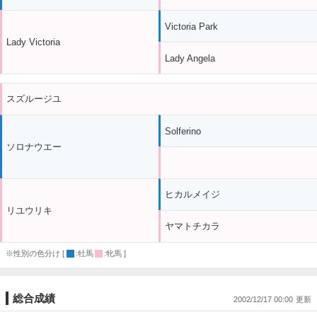
Victoria Park
Lady Victoria
Lady Angela
スズルージユ
Solferino
ソロナウエー
ヒカルメイジ
リユウリキ
ヤマトチカラ
※性別の色分け [
:牡馬
:牝馬 ]
総合成績
2002/12/17 00:00