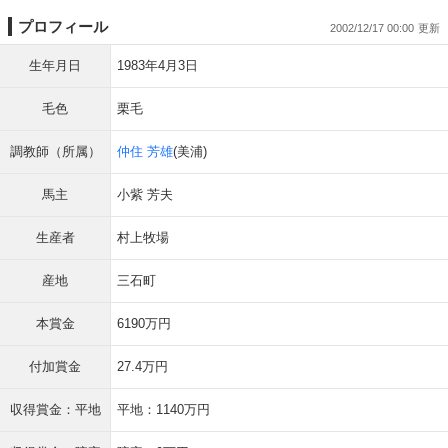
プロフィール
2002/12/17 00:00
生年月日
1983年4月3日
毛色
栗毛
調教師（所属）
仲住 芳雄
(美浦)
馬主
小紫 芳夫
生産者
村上牧場
産地
三石町
本賞金
6190万円
付加賞金
27.4万円
収得賞金：平地
平地：1140万円