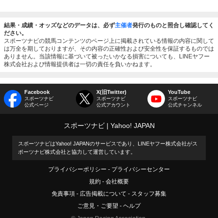
結果・成績・オッズなどのデータは、必ず
主催者
発行のものと照合し確認してく
ださい。
スポーツナビの競馬コンテンツのページ上に掲載されている情報の内容に関して
は万全を期しておりますが、その内容の正確性および安全性を保証するものでは
ありません。当該情報に基づいて被ったいかなる損害についても、LINEヤフー
株式会社および情報提供者は一切の責任を負いかねます。
Facebook
X(旧Twitter)
YouTube
スポーツナビ
スポーツナビ
スポーツナビ
公式ページ
公式アカウント
公式チャンネル
スポーツナビ
Yahoo! JAPAN
スポーツナビはYahoo! JAPANのサービスであり、LINEヤフー株式会社がス
ポーツナビ株式会社と協力して運営しています。
プライバシーポリシー
プライバシーセンター
規約
会社概要
免責事項
広告掲載について
スタッフ募集
ご意見・ご要望
ヘルプ