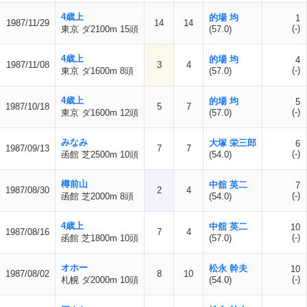
4歳上
的場 均
1
1987/11/29
14
14
(-)
東京 ダ2100m 15頭
(57.0)
4歳上
的場 均
4
1987/11/08
3
4
(-)
東京 ダ1600m 8頭
(57.0)
4歳上
的場 均
5
1987/10/18
5
7
(-)
東京 ダ1600m 12頭
(57.0)
みなみ
大塚 栄三郎
6
1987/09/13
7
7
(-)
函館 芝2500m 10頭
(54.0)
樽前山
中舘 英二
7
1987/08/30
2
4
(-)
函館 芝2000m 8頭
(54.0)
4歳上
中舘 英二
10
1987/08/16
7
4
(-)
函館 芝1800m 10頭
(57.0)
オホー
松永 幹夫
10
1987/08/02
8
10
(-)
札幌 ダ2000m 10頭
(54.0)