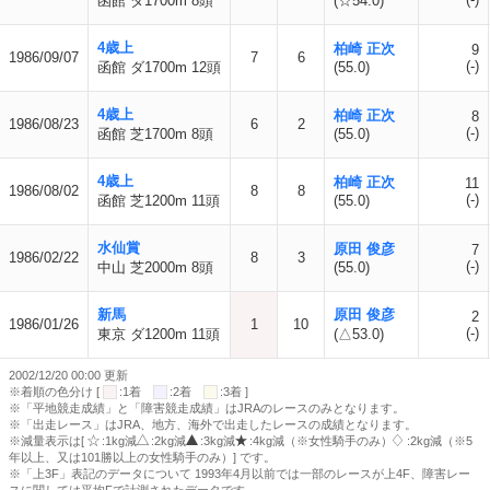
函館 ダ1700m 8頭
(☆54.0)
4歳上
柏崎 正次
9
1986/09/07
7
6
(-)
函館 ダ1700m 12頭
(55.0)
4歳上
柏崎 正次
8
1986/08/23
6
2
(-)
函館 芝1700m 8頭
(55.0)
4歳上
柏崎 正次
11
1986/08/02
8
8
(-)
函館 芝1200m 11頭
(55.0)
水仙賞
原田 俊彦
7
1986/02/22
8
3
(-)
中山 芝2000m 8頭
(55.0)
新馬
原田 俊彦
2
1986/01/26
1
10
(-)
東京 ダ1200m 11頭
(△53.0)
2002/12/20 00:00 更新
※着順の色分け [
:1着
:2着
:3着 ]
※「平地競走成績」と「障害競走成績」はJRAのレースのみとなります。
※「出走レース」はJRA、地方、海外で出走したレースの成績となります。
※減量表示は[
:1kg減
:2kg減
:3kg減
:4kg減（※女性騎手のみ）
:2kg減（※5
年以上、又は101勝以上の女性騎手のみ）] です。
※「上3F」表記のデータについて 1993年4月以前では一部のレースが上4F、障害レー