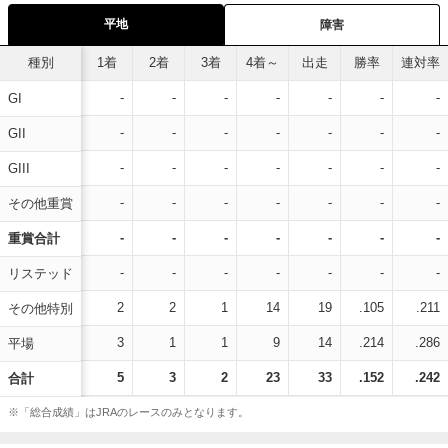
平地
障害
種別
1着
2着
3着
4着～
出走
勝率
連対率
-
-
-
-
-
-
-
GI
-
-
-
-
-
-
-
GII
-
-
-
-
-
-
-
GIII
-
-
-
-
-
-
-
その他重賞
-
-
-
-
-
-
-
重賞合計
-
-
-
-
-
-
-
リステッド
2
2
1
14
19
.105
.211
その他特別
3
1
1
9
14
.214
.286
平場
5
3
2
23
33
.152
.242
合計
※「総合成績」はJRAのレースのみとなります。