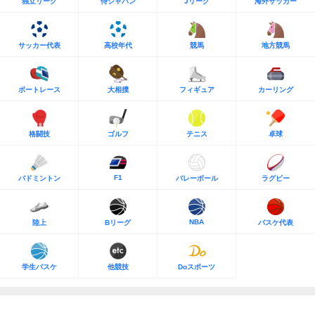
独立リーグ
侍ジャパン
Jリーグ
海外サッカー
サッカー代表
高校年代
競馬
地方競馬
ボートレース
大相撲
フィギュア
カーリング
格闘技
ゴルフ
テニス
卓球
F1
バドミントン
バレーボール
ラグビー
NBA
陸上
Bリーグ
バスケ代表
学生バスケ
他競技
Doスポーツ