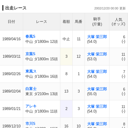
出走レース
2002/12/20 00:00
騎手
人気
日付
レース
着順
馬番
(オッズ)
(斤量)
春風S
大塚 栄三郎
6
1989/04/16
中止
11
(-)
中山 ダ1800m 12頭
(54.0)
京葉S
大塚 栄三郎
11
1989/03/11
3
12
(-)
中山 ダ1800m 15頭
(53.0)
東風ス
大塚 栄三郎
7
1989/02/26
8
1
(-)
中山 ダ1800m 16頭
(54.0)
白富士
大塚 栄三郎
6
1989/02/04
13
3
(-)
東京 ダ2100m 13頭
(55.0)
アレキ
大塚 栄三郎
11
1989/01/21
2
3
(-)
中山 ダ1800m 11頭
(54.0)
市川S
大塚 栄三郎
8
1988/12/10
16
10