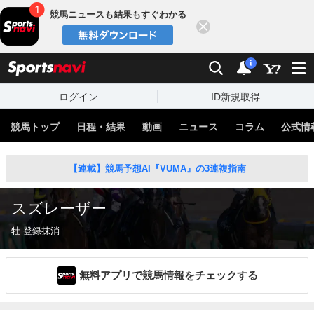
競馬ニュースも結果もすぐわかる
閉じる
スポーツナビ
検索
通知
i
ログイン
ID新規取得
競馬トップ
日程・結果
動画
ニュース
コラム
公式情
【連載】競馬予想AI『VUMA』の3連複指南
スズレーザー
牡 登録抹消
無料アプリで競馬情報をチェックする