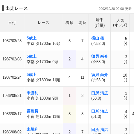
出走レース
2002/12/20 00:00
騎手
人気
日付
レース
着順
馬番
(オッズ)
(斤量)
5歳上
横山 雄一
5
1987/03/28
5
7
(-)
中京 ダ1700m 16頭
(△52.0)
5歳上
須貝 尚介
3
1987/02/08
2
4
(-)
京都 ダ1700m 9頭
(☆53.0)
5歳上
須貝 尚介
10
1987/01/24
4
11
(-)
京都 ダ1800m 11頭
(☆53.0)
未勝利
田所 清広
1
1986/08/31
1
3
(-)
小倉 芝1800m 9頭
(53.0)
霧島賞
田所 清広
4
1986/08/17
3
8
(-)
小倉 芝1700m 11頭
(51.0)
未勝利
田所 清広
3
1986/08/02
2
7