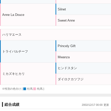
Silnet
Anne La Douce
Sweet Anne
ハリマエース
Princely Gift
トライバルチーフ
Mwanza
ヒンドスタン
ミカズキヒカリ
ダイロクカツフジ
※性別の色分け [
:牡馬
:牝馬 ]
総合成績
2002/12/17 00:00