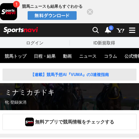
競馬ニュースも結果もすぐわかる
閉じる
スポーツナビ
検索
通知
i
ログイン
ID新規取得
競馬トップ
日程・結果
動画
ニュース
コラム
公式情
【連載】競馬予想AI『VUMA』の3連複指南
ミナミカチドキ
牝 登録抹消
無料アプリで競馬情報をチェックする