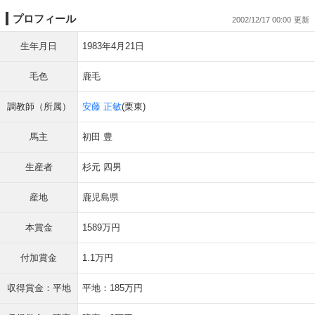
プロフィール
2002/12/17 00:00
生年月日
1983年4月21日
毛色
鹿毛
調教師（所属）
安藤 正敏
(栗東)
馬主
初田 豊
生産者
杉元 四男
産地
鹿児島県
本賞金
1589万円
付加賞金
1.1万円
収得賞金：平地
平地：185万円