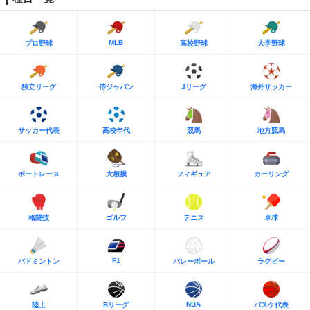
MLB
プロ野球
高校野球
大学野球
独立リーグ
侍ジャパン
Jリーグ
海外サッカー
サッカー代表
高校年代
競馬
地方競馬
ボートレース
大相撲
フィギュア
カーリング
格闘技
ゴルフ
テニス
卓球
F1
バドミントン
バレーボール
ラグビー
NBA
陸上
Bリーグ
バスケ代表