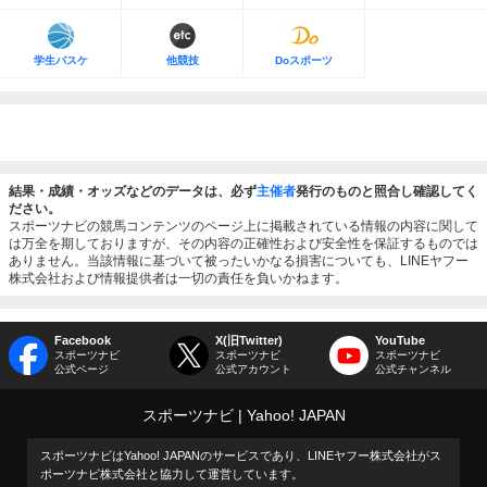
学生バスケ
他競技
Doスポーツ
結果・成績・オッズなどのデータは、必ず
主催者
発行のものと照合し確認してく
ださい。
スポーツナビの競馬コンテンツのページ上に掲載されている情報の内容に関して
は万全を期しておりますが、その内容の正確性および安全性を保証するものでは
ありません。当該情報に基づいて被ったいかなる損害についても、LINEヤフー
株式会社および情報提供者は一切の責任を負いかねます。
Facebook
X(旧Twitter)
YouTube
スポーツナビ
スポーツナビ
スポーツナビ
公式ページ
公式アカウント
公式チャンネル
スポーツナビ
Yahoo! JAPAN
スポーツナビはYahoo! JAPANのサービスであり、LINEヤフー株式会社がス
ポーツナビ株式会社と協力して運営しています。