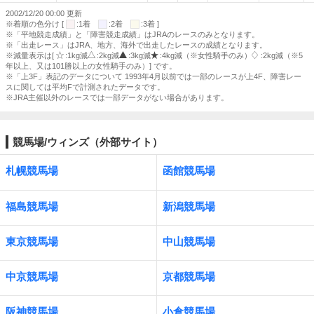
2002/12/20 00:00 更新
※着順の色分け [
:1着
:2着
:3着 ]
※「平地競走成績」と「障害競走成績」はJRAのレースのみとなります。
※「出走レース」はJRA、地方、海外で出走したレースの成績となります。
※減量表示は[
:1kg減
:2kg減
:3kg減
:4kg減（※女性騎手のみ）
:2kg減（※5
年以上、又は101勝以上の女性騎手のみ）] です。
※「上3F」表記のデータについて 1993年4月以前では一部のレースが上4F、障害レー
スに関しては平均Fで計測されたデータです。
※JRA主催以外のレースでは一部データがない場合があります。
競馬場/ウィンズ（外部サイト）
札幌競馬場
函館競馬場
福島競馬場
新潟競馬場
東京競馬場
中山競馬場
中京競馬場
京都競馬場
阪神競馬場
小倉競馬場