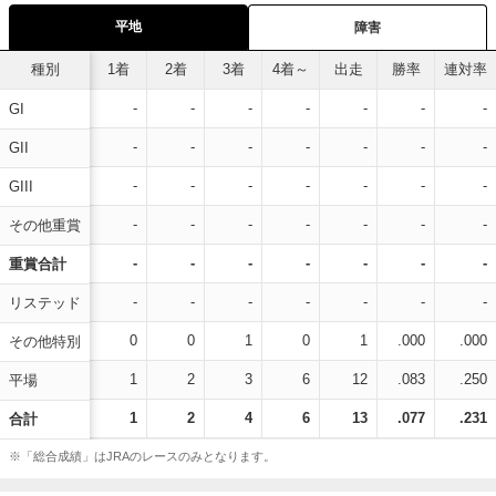
平地
障害
種別
1着
2着
3着
4着～
出走
勝率
連対率
-
-
-
-
-
-
-
GI
-
-
-
-
-
-
-
GII
-
-
-
-
-
-
-
GIII
-
-
-
-
-
-
-
その他重賞
-
-
-
-
-
-
-
重賞合計
-
-
-
-
-
-
-
リステッド
0
0
1
0
1
.000
.000
その他特別
1
2
3
6
12
.083
.250
平場
1
2
4
6
13
.077
.231
合計
※「総合成績」はJRAのレースのみとなります。