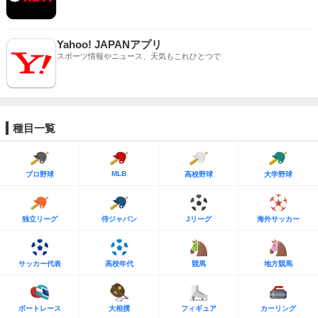
Yahoo! JAPANアプリ
スポーツ情報やニュース、天気もこれひとつで
種目一覧
MLB
プロ野球
高校野球
大学野球
独立リーグ
侍ジャパン
Jリーグ
海外サッカー
サッカー代表
高校年代
競馬
地方競馬
ボートレース
大相撲
フィギュア
カーリング