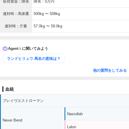
収得賞金：障害
障害：0万円
連対時：馬体重
500kg 〜 508kg
連対時：斤量
57.0kg 〜 59.0kg
Agent i に聞いてみよう
ランドヒリュウ 馬名の意味は？
他の質問をしてみる
血統
ブレイヴエストローマン
Nasrullah
Never Bend
Lalun