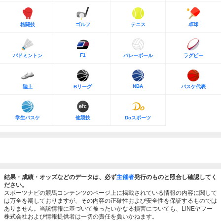
格闘技
ゴルフ
テニス
卓球
F1
バドミントン
バレーボール
ラグビー
NBA
陸上
Bリーグ
バスケ代表
学生バスケ
他競技
Doスポーツ
結果・成績・オッズなどのデータは、必ず
主催者
発行のものと照合し確認してく
ださい。
スポーツナビの競馬コンテンツのページ上に掲載されている情報の内容に関して
は万全を期しておりますが、その内容の正確性および安全性を保証するものでは
ありません。当該情報に基づいて被ったいかなる損害についても、LINEヤフー
株式会社および情報提供者は一切の責任を負いかねます。