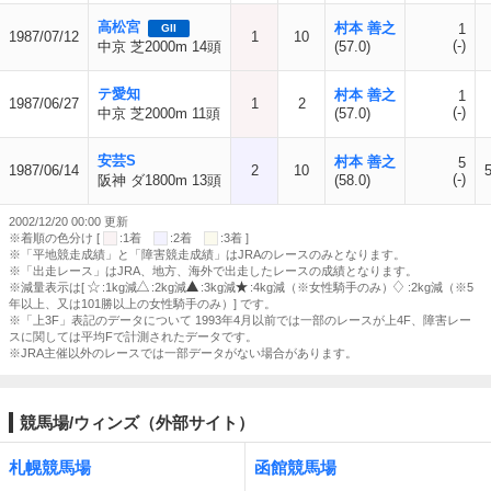
高松宮
村本 善之
1
GII
1987/07/12
1
10
(-)
中京 芝2000m 14頭
(57.0)
テ愛知
村本 善之
1
1987/06/27
1
2
(-)
中京 芝2000m 11頭
(57.0)
安芸S
村本 善之
5
1987/06/14
2
10
(-)
阪神 ダ1800m 13頭
(58.0)
2002/12/20 00:00 更新
※着順の色分け [
:1着
:2着
:3着 ]
※「平地競走成績」と「障害競走成績」はJRAのレースのみとなります。
※「出走レース」はJRA、地方、海外で出走したレースの成績となります。
※減量表示は[
:1kg減
:2kg減
:3kg減
:4kg減（※女性騎手のみ）
:2kg減（※5
年以上、又は101勝以上の女性騎手のみ）] です。
※「上3F」表記のデータについて 1993年4月以前では一部のレースが上4F、障害レー
スに関しては平均Fで計測されたデータです。
※JRA主催以外のレースでは一部データがない場合があります。
競馬場/ウィンズ（外部サイト）
札幌競馬場
函館競馬場