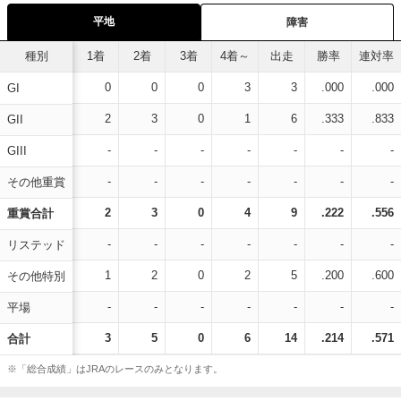
平地
障害
種別
1着
2着
3着
4着～
出走
勝率
連対率
0
0
0
3
3
.000
.000
GI
2
3
0
1
6
.333
.833
GII
-
-
-
-
-
-
-
GIII
-
-
-
-
-
-
-
その他重賞
2
3
0
4
9
.222
.556
重賞合計
-
-
-
-
-
-
-
リステッド
1
2
0
2
5
.200
.600
その他特別
-
-
-
-
-
-
-
平場
3
5
0
6
14
.214
.571
合計
※「総合成績」はJRAのレースのみとなります。