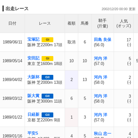
出走レース
2002/12/20 00:00
騎手
人気
日付
レース
着順
馬番
(オッズ)
(斤量)
宝塚記
田島 良保
17
GI
1989/06/11
取消
6
(-)
阪神 芝2200m 17頭
(56.0)
安田記
河内 洋
5
GI
1989/05/14
10
10
(-)
東京 芝1600m 18頭
(57.0)
大阪杯
河内 洋
2
GII
1989/04/02
2
13
(-)
阪神 芝2000m 13頭
(58.0)
阪大賞
河内 洋
3
GII
1989/03/12
6
5
(-)
阪神 芝3000m 11頭
(58.0)
日経新
河内 洋
3
GII
1989/01/22
1
3
(-)
京都 芝2200m 9頭
(57.0)
平安S
秋山 忠一
4
1989/01/16
4
5