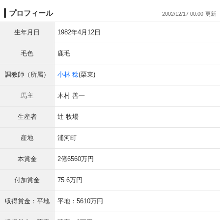
プロフィール
2002/12/17 00:00
生年月日
1982年4月12日
毛色
鹿毛
調教師（所属）
小林 稔
(栗東)
馬主
木村 善一
生産者
辻 牧場
産地
浦河町
本賞金
2億6560万円
付加賞金
75.6万円
収得賞金：平地
平地：5610万円