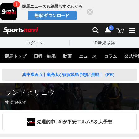
競馬ニュースも結果もすぐわかる
閉じる
スポーツナビ
検索
通知
i
ログイン
ID新規取得
競馬トップ
日程・結果
動画
ニュース
コラム
公式情
真中満＆五十嵐亮太が佐賀競馬予想に挑戦！（PR）
ランドヒリュウ
牡 登録抹消
先週的中! AIが平安エルムSを大予想