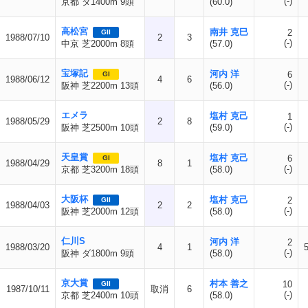
(-)
京都 ダ1400m 9頭
(60.0)
高松宮
南井 克巳
2
GII
1988/07/10
2
3
(-)
中京 芝2000m 8頭
(57.0)
宝塚記
河内 洋
6
GI
1988/06/12
4
6
(-)
阪神 芝2200m 13頭
(56.0)
エメラ
塩村 克己
1
1988/05/29
2
8
(-)
阪神 芝2500m 10頭
(59.0)
天皇賞
塩村 克己
6
GI
1988/04/29
8
1
(-)
京都 芝3200m 18頭
(58.0)
大阪杯
塩村 克己
2
GII
1988/04/03
2
2
(-)
阪神 芝2000m 12頭
(58.0)
仁川S
河内 洋
2
1988/03/20
4
1
(-)
阪神 ダ1800m 9頭
(58.0)
京大賞
村本 善之
10
GII
1987/10/11
取消
6
(-)
京都 芝2400m 10頭
(58.0)