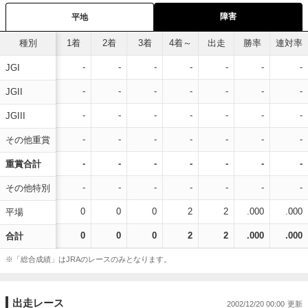
障害
平地
種別
1着
2着
3着
4着～
出走
勝率
連対率
-
-
-
-
-
-
-
JGI
-
-
-
-
-
-
-
JGII
-
-
-
-
-
-
-
JGIII
-
-
-
-
-
-
-
その他重賞
-
-
-
-
-
-
-
重賞合計
-
-
-
-
-
-
-
その他特別
0
0
0
2
2
.000
.000
平場
0
0
0
2
2
.000
.000
合計
※「総合成績」はJRAのレースのみとなります。
出走レース
2002/12/20 00:00