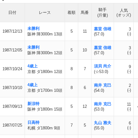
騎手
人気
日付
レース
着順
馬番
(オッズ)
(斤量)
未勝利
嘉堂 信雄
3
1987/12/13
5
11
(-)
阪神 障3000m 13頭
(57.0)
未勝利
嘉堂 信雄
3
1987/12/05
5
10
(-)
阪神 障3000m 12頭
(57.0)
4歳上
須貝 尚介
9
1987/10/24
8
7
(-)
京都 ダ1800m 12頭
(☆53.0)
4歳上
南井 克巳
2
1987/10/10
8
6
(-)
京都 ダ1700m 10頭
(54.0)
新涼特
南井 克巳
11
1987/09/13
5
12
(-)
阪神 ダ1800m 15頭
(53.0)
日高特
丸山 雅夫
6
1987/07/25
7
5
(-)
札幌 ダ1800m 9頭
(55.0)