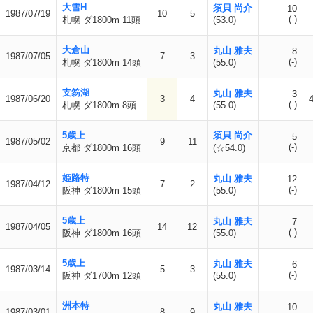
大雪H
須貝 尚介
10
1987/07/19
10
5
(-)
札幌 ダ1800m 11頭
(53.0)
大倉山
丸山 雅夫
8
1987/07/05
7
3
(-)
札幌 ダ1800m 14頭
(55.0)
支笏湖
丸山 雅夫
3
1987/06/20
3
4
(-)
札幌 ダ1800m 8頭
(55.0)
5歳上
須貝 尚介
5
1987/05/02
9
11
(-)
京都 ダ1800m 16頭
(☆54.0)
姫路特
丸山 雅夫
12
1987/04/12
7
2
(-)
阪神 ダ1800m 15頭
(55.0)
5歳上
丸山 雅夫
7
1987/04/05
14
12
(-)
阪神 ダ1800m 16頭
(55.0)
5歳上
丸山 雅夫
6
1987/03/14
5
3
(-)
阪神 ダ1700m 12頭
(55.0)
洲本特
丸山 雅夫
10
1987/03/01
8
9