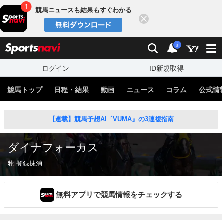
競馬ニュースも結果もすぐわかる
閉じる
スポーツナビ
検索
通知
i
ログイン
ID新規取得
競馬トップ
日程・結果
動画
ニュース
コラム
公式情
【連載】競馬予想AI『VUMA』の3連複指南
ダイナフォーカス
牝 登録抹消
無料アプリで競馬情報をチェックする