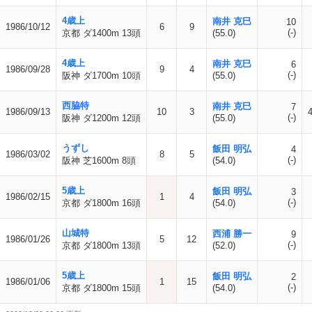
4歳上
南井 克巳
10
1986/10/12
6
9
(-)
京都 ダ1400m 13頭
(55.0)
4歳上
南井 克巳
6
1986/09/28
9
4
(-)
阪神 ダ1700m 10頭
(55.0)
西脇特
南井 克巳
7
1986/09/13
10
3
(-)
阪神 ダ1200m 12頭
(55.0)
うずし
飯田 明弘
4
1986/03/02
8
5
(-)
阪神 芝1600m 8頭
(54.0)
5歳上
飯田 明弘
3
1986/02/15
1
4
(-)
京都 ダ1800m 16頭
(54.0)
山城特
西浦 勝一
9
1986/01/26
5
12
(-)
京都 ダ1800m 13頭
(52.0)
5歳上
飯田 明弘
2
1986/01/06
1
15
(-)
京都 ダ1800m 15頭
(54.0)