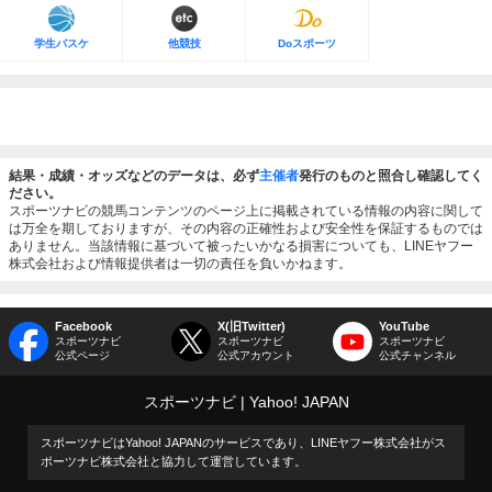
学生バスケ
他競技
Doスポーツ
結果・成績・オッズなどのデータは、必ず
主催者
発行のものと照合し確認してく
ださい。
スポーツナビの競馬コンテンツのページ上に掲載されている情報の内容に関して
は万全を期しておりますが、その内容の正確性および安全性を保証するものでは
ありません。当該情報に基づいて被ったいかなる損害についても、LINEヤフー
株式会社および情報提供者は一切の責任を負いかねます。
Facebook
X(旧Twitter)
YouTube
スポーツナビ
スポーツナビ
スポーツナビ
公式ページ
公式アカウント
公式チャンネル
スポーツナビ
Yahoo! JAPAN
スポーツナビはYahoo! JAPANのサービスであり、LINEヤフー株式会社がス
ポーツナビ株式会社と協力して運営しています。