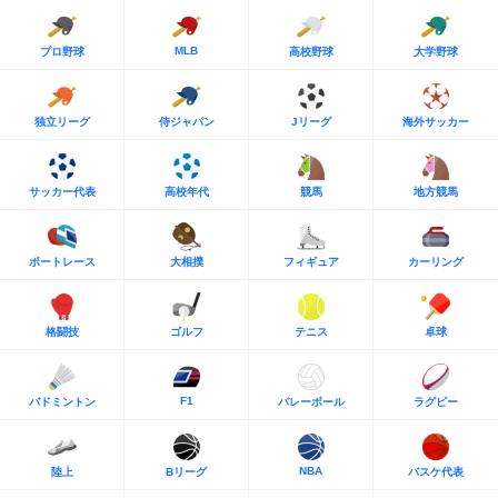
MLB
プロ野球
高校野球
大学野球
独立リーグ
侍ジャパン
Jリーグ
海外サッカー
サッカー代表
高校年代
競馬
地方競馬
ボートレース
大相撲
フィギュア
カーリング
格闘技
ゴルフ
テニス
卓球
F1
バドミントン
バレーボール
ラグビー
NBA
陸上
Bリーグ
バスケ代表