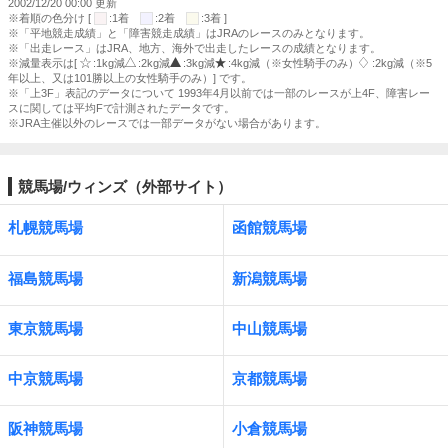
2002/12/20 00:00 更新
※着順の色分け [
:1着
:2着
:3着 ]
※「平地競走成績」と「障害競走成績」はJRAのレースのみとなります。
※「出走レース」はJRA、地方、海外で出走したレースの成績となります。
※減量表示は[
:1kg減
:2kg減
:3kg減
:4kg減（※女性騎手のみ）
:2kg減（※5
年以上、又は101勝以上の女性騎手のみ）] です。
※「上3F」表記のデータについて 1993年4月以前では一部のレースが上4F、障害レー
スに関しては平均Fで計測されたデータです。
※JRA主催以外のレースでは一部データがない場合があります。
競馬場/ウィンズ（外部サイト）
札幌競馬場
函館競馬場
福島競馬場
新潟競馬場
東京競馬場
中山競馬場
中京競馬場
京都競馬場
阪神競馬場
小倉競馬場