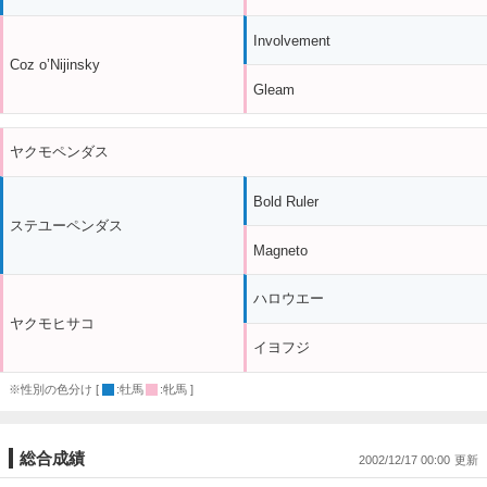
Involvement
Coz o’Nijinsky
Gleam
ヤクモペンダス
Bold Ruler
ステユーペンダス
Magneto
ハロウエー
ヤクモヒサコ
イヨフジ
※性別の色分け [
:牡馬
:牝馬 ]
総合成績
2002/12/17 00:00