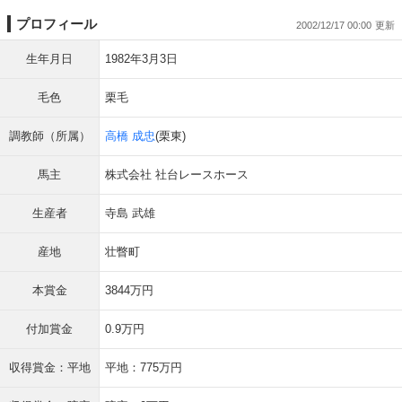
プロフィール
2002/12/17 00:00
生年月日
1982年3月3日
毛色
栗毛
調教師（所属）
高橋 成忠
(栗東)
馬主
株式会社 社台レースホース
生産者
寺島 武雄
産地
壮瞥町
本賞金
3844万円
付加賞金
0.9万円
収得賞金：平地
平地：775万円