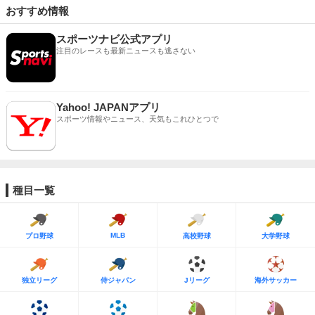
おすすめ情報
スポーツナビ公式アプリ
注目のレースも最新ニュースも逃さない
Yahoo! JAPANアプリ
スポーツ情報やニュース、天気もこれひとつで
種目一覧
MLB
プロ野球
高校野球
大学野球
独立リーグ
侍ジャパン
Jリーグ
海外サッカー