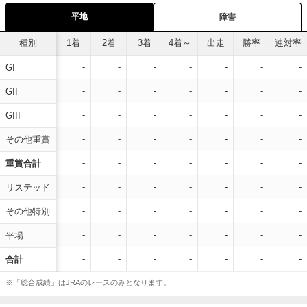
平地
障害
種別
1着
2着
3着
4着～
出走
勝率
連対率
-
-
-
-
-
-
-
GI
-
-
-
-
-
-
-
GII
-
-
-
-
-
-
-
GIII
-
-
-
-
-
-
-
その他重賞
-
-
-
-
-
-
-
重賞合計
-
-
-
-
-
-
-
リステッド
-
-
-
-
-
-
-
その他特別
-
-
-
-
-
-
-
平場
-
-
-
-
-
-
-
合計
※「総合成績」はJRAのレースのみとなります。