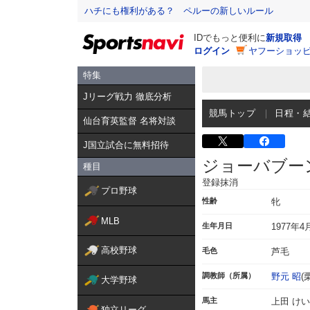
ハチにも権利がある？ ペルーの新しいルール
IDでもっと便利に
新規取得
ログイン
ヤフーショッピ
特集
Jリーグ戦力 徹底分析
競馬トップ
日程・
仙台育英監督 名将対談
J国立試合に無料招待
ジョーバブー
種目
登録抹消
プロ野球
性齢
牝
MLB
生年月日
1977年4
高校野球
毛色
芦毛
調教師（所属）
野元 昭
(
大学野球
馬主
上田 け
独立リーグ