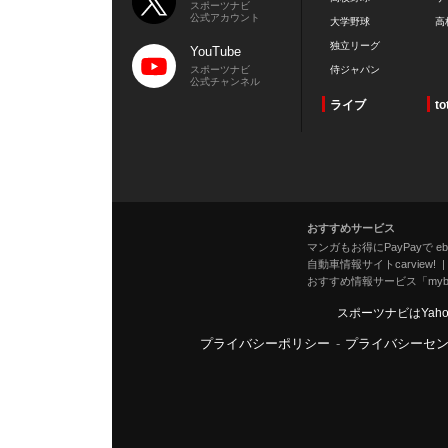
スポーツナビ
公式アカウント
大学野球
高
独立リーグ
YouTube
スポーツナビ
侍ジャパン
公式チャンネル
ライブ
to
おすすめサービス
マンガもお得にPayPayで eboo
自動車情報サイトcarview!
おすすめ情報サービス「mybe
スポーツナビはYah
プライバシーポリシー
-
プライバシーセ