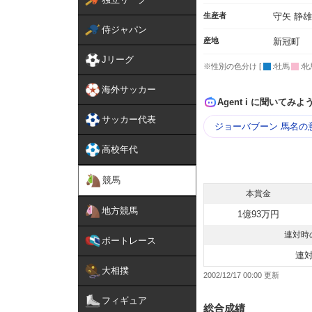
生産者
守矢 静雄
侍ジャパン
産地
新冠町
Jリーグ
※性別の色分け [
:牡馬
:牝
海外サッカー
Agent i に聞いてみよ
サッカー代表
ジョーバブーン 馬名の
高校年代
競馬
本賞金
地方競馬
1億93万円
連対時
ボートレース
連
大相撲
2002/12/17 00:00
フィギュア
総合成績