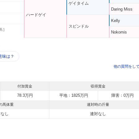
ゲイタイム
Daring Miss
ハードゲイ
Kelly
スピンドル
馬 ]
Nokomis
う
意味は？
他の質問をし
付加賞金
収得賞金
78.3万円
平地：1825万円
障害：0万円
の馬体重
連対時の斤量
対なし
連対なし