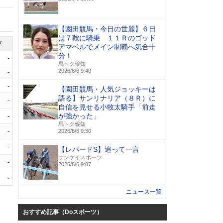
【園田競馬・今日の世麗】６日
は７鞍に騎乗 １１Ｒのゴッド
率
アマベルでメイン制覇へ気合十
分！
-
馬トク報知
2026/8/6 9:40
-
-
【園田競馬・人気ジョッキーは
語る】サンリナリア（８Ｒ）に
-
自信を見せる小牧太騎手「前走
-
が強かった」
馬トク報知
-
2026/8/6 9:30
-
【レパードS】追って一言
サンケイスポーツ
-
2026/8/6 9:07
-
ニュース一覧
おすすめ記事（Doスポーツ）