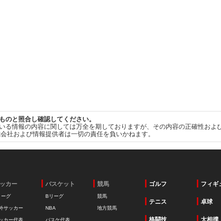
ものと照合し確認してください。
いる情報の内容に関しては万全を期しておりますが、その内容の正確性およ
式会社および情報提供者は一切の責任を負いかねます。
ッカー
バスケット
競馬
ゴルフ
フィギ
リーグ
Bリーグ
競馬
テニス
卓球
外サッカー
NBA
地方競馬
格闘技
大相撲
ッカー代表
バスケ代表