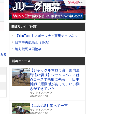
関連リンク（外部）
【YouTube】スポーツナビ競馬チャンネル
日本中央競馬会（JRA）
地方競馬全国協会
てみる
新着ニュース
【ジャックルマロワ賞 国内最
終追い切り】シックスペンスは
Wコースで機敏に先着！ 田中
博師「躍動感があって、いい動
きができていた」
サンケイスポーツ
2026/8/6 10:31
【エルムS】追って一言
サンケイスポーツ
2026/8/6 10:08