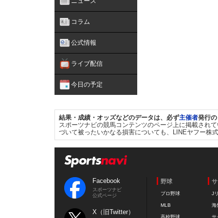
ニュース
コラム
公式情報
ライブ配信
今日の予定
結果・成績・オッズなどのデータは、必ず
主催者
発行の
スポーツナビの競馬コンテンツのページ上に掲載されて
づいて被ったいかなる損害についても、LINEヤフー株
Facebook
野球
サ
スポーツナビ
プロ野球
J
公式ページ
MLB
海
X（旧Twitter）
高校野球
サ