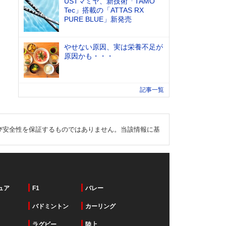
USTマミヤ、新技術「TAMO
Tec」搭載の「ATTAS RX
PURE BLUE」新発売
やせない原因、実は栄養不足が
原因かも・・・
記事一覧
び安全性を保証するものではありません。当該情報に基
ュア
F1
バレー
バドミントン
カーリング
ラグビー
陸上