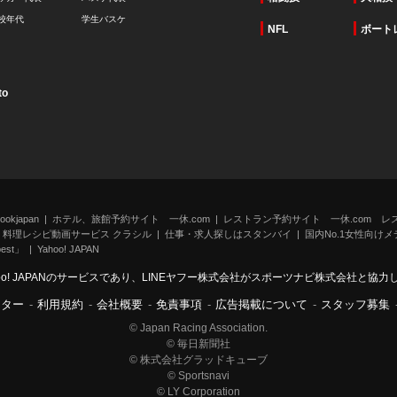
校年代
学生バスケ
NFL
ボート
to
kjapan
ホテル、旅館予約サイト 一休.com
レストラン予約サイト 一休.com レ
料理レシピ動画サービス クラシル
仕事・求人探しはスタンバイ
国内No.1女性向けメデ
st」
Yahoo! JAPAN
oo! JAPANのサービスであり、LINEヤフー株式会社がスポーツナビ株式会社と協
ンター
-
利用規約
-
会社概要
-
免責事項
-
広告掲載について
-
スタッフ募集
© Japan Racing Association.
© 毎日新聞社
© 株式会社グラッドキューブ
© Sportsnavi
© LY Corporation