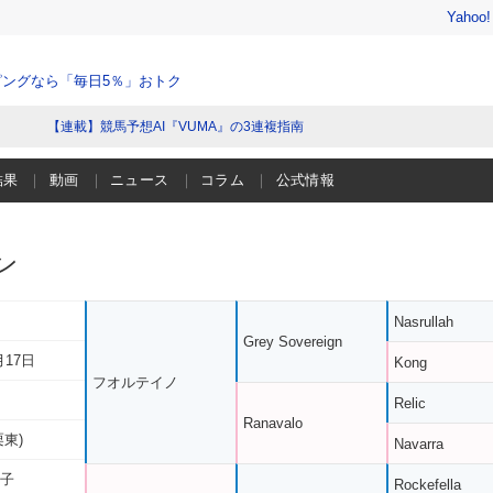
Yahoo
ングなら「毎日5％」おトク
【連載】競馬予想AI『VUMA』の3連複指南
結果
動画
ニュース
コラム
公式情報
ン
Nasrullah
Grey Sovereign
月17日
Kong
フオルテイノ
Relic
Ranavalo
栗東)
Navarra
い子
Rockefella