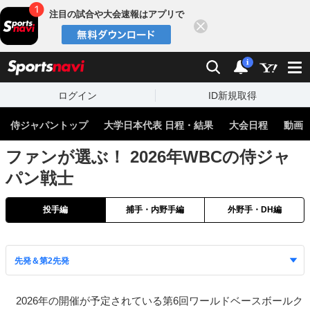
注目の試合や大会速報はアプリで
閉じる
sports
検索
通知数：
i
ログイン
ID新規取得
侍ジャパントップ
大学日本代表 日程・結果
大会日程
動画
ファンが選ぶ！ 2026年WBCの侍ジャ
パン戦士
投手編
捕手・内野手編
外野手・DH編
2026年の開催が予定されている第6回ワールドベースボールク