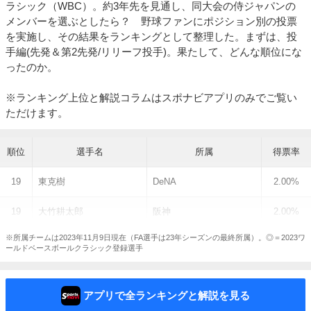
ラシック（WBC）。約3年先を見通し、同大会の侍ジャパンの
メンバーを選ぶとしたら？ 野球ファンにポジション別の投票
を実施し、その結果をランキングとして整理した。まずは、投
手編(先発＆第2先発/リリーフ投手)。果たして、どんな順位にな
ったのか。
※ランキング上位と解説コラムはスポナビアプリのみでご覧い
ただけます。
順位
選手名
所属
得票率
19
東克樹
DeNA
2.00%
19
大竹耕太郎
阪神
2.00%
※所属チームは2023年11月9日現在（FA選手は23年シーズンの最終所属）。◎＝2023ワ
ールドベースボールクラシック登録選手
アプリで全ランキングと解説を見る