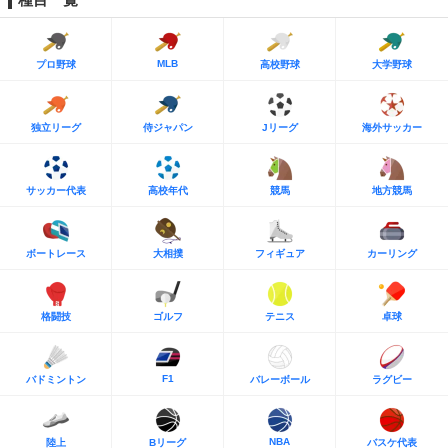
MLB
プロ野球
高校野球
大学野球
独立リーグ
侍ジャパン
Jリーグ
海外サッカー
サッカー代表
高校年代
競馬
地方競馬
ボートレース
大相撲
フィギュア
カーリング
格闘技
ゴルフ
テニス
卓球
F1
バドミントン
バレーボール
ラグビー
NBA
陸上
Bリーグ
バスケ代表