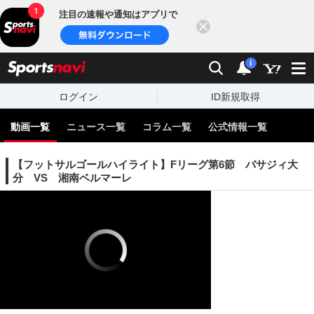
注目の速報や通知はアプリで
閉じる
sports
検索
通知
i
ログイン
ID新規取得
動画一覧
ニュース一覧
コラム一覧
公式情報一覧
【フットサルゴールハイライト】Fリーグ第6節 バサジィ大
分 VS 湘南ベルマーレ