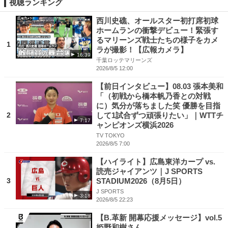
視聴ランキング
西川史礁、オールスター初打席初球
ホームランの衝撃デビュー！緊張す
るマリーンズ戦士たちの様子をカメ
1
ラが撮影！【広報カメラ】
16:39
千葉ロッテマリーンズ
2026/8/5 12:00
【前日インタビュー】08.03 張本美和
「（初戦から橋本帆乃香との対戦
に）気分が落ちました笑 優勝を目指
2
して1試合ずつ頑張りたい」｜WTTチ
7:17
ャンピオンズ横浜2026
TV TOKYO
2026/8/5 7:00
【ハイライト】広島東洋カープ vs.
読売ジャイアンツ｜J SPORTS
3
STADIUM2026（8月5日）
J SPORTS
3:18
2026/8/5 22:23
【B.革新 開幕応援メッセージ】vol.5
姫野和樹さん