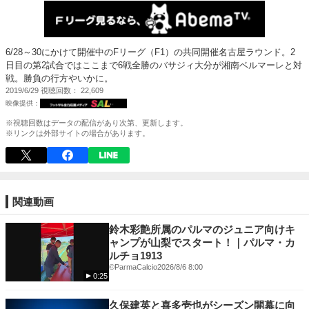
6/28～30にかけて開催中のFリーグ（F1）の共同開催名古屋ラウンド。2
日目の第2試合ではここまで6戦全勝のバサジィ大分が湘南ベルマーレと対
戦。勝負の行方やいかに。
2019/6/29
視聴回数
22,609
※視聴回数はデータの配信があり次第、更新します。
※リンクは外部サイトの場合があります。
関連動画
鈴木彩艶所属のパルマのジュニア向けキ
ャンプが山梨でスタート！｜パルマ・カ
ルチョ1913
©️ParmaCalcio
2026/8/6 8:00
0:25
久保建英と喜多壱也がシーズン開幕に向