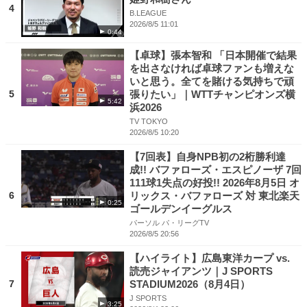
4
B.LEAGUE
2026/8/5 11:01
0:44
【卓球】張本智和 「日本開催で結果
を出さなければ卓球ファンも増えな
いと思う。全てを賭ける気持ちで頑
5
張りたい」｜WTTチャンピオンズ横
5:42
浜2026
TV TOKYO
2026/8/5 10:20
【7回表】自身NPB初の2桁勝利達
成!! バファローズ・エスピノーザ 7回
111球1失点の好投!! 2026年8月5日 オ
6
リックス・バファローズ 対 東北楽天
0:25
ゴールデンイーグルス
パーソル パ・リーグTV
2026/8/5 20:56
【ハイライト】広島東洋カープ vs.
読売ジャイアンツ｜J SPORTS
7
STADIUM2026（8月4日）
J SPORTS
3:25