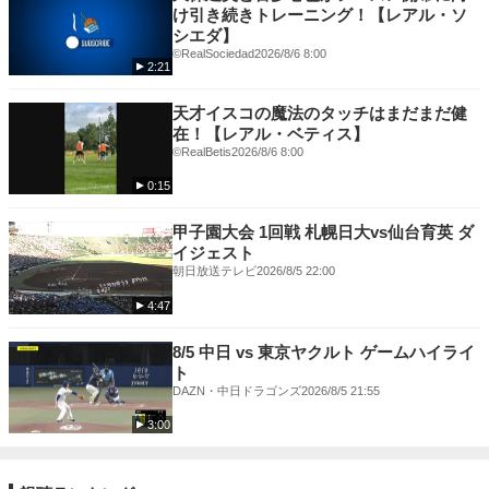
け引き続きトレーニング！【レアル・ソ
シエダ】
©RealSociedad
2026/8/6 8:00
2:21
天才イスコの魔法のタッチはまだまだ健
在！【レアル・ベティス】
©RealBetis
2026/8/6 8:00
0:15
甲子園大会 1回戦 札幌日大vs仙台育英 ダ
イジェスト
朝日放送テレビ
2026/8/5 22:00
4:47
8/5 中日 vs 東京ヤクルト ゲームハイライ
ト
DAZN・中日ドラゴンズ
2026/8/5 21:55
3:00