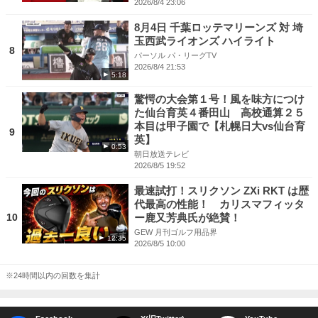
2026/8/4 23:06
8月4日 千葉ロッテマリーンズ 対 埼
玉西武ライオンズ ハイライト
8
パーソル パ・リーグTV
2026/8/4 21:53
5:18
驚愕の大会第１号！風を味方につけ
た仙台育英４番田山 高校通算２５
本目は甲子園で【札幌日大vs仙台育
9
英】
0:53
朝日放送テレビ
2026/8/5 19:52
最速試打！スリクソン ZXi RKT は歴
代最高の性能！ カリスマフィッタ
10
ー鹿又芳典氏が絶賛！
GEW 月刊ゴルフ用品界
12:35
2026/8/5 10:00
※24時間以内の回数を集計