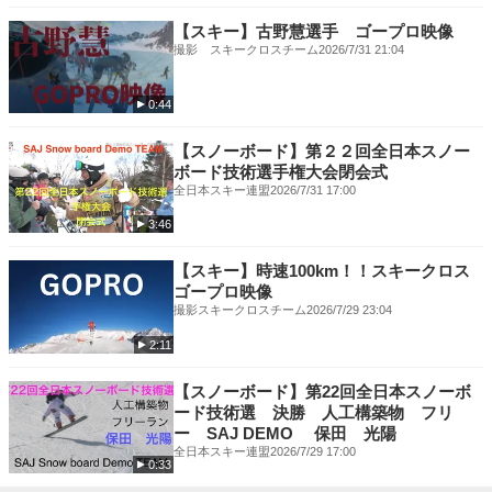
【スキー】古野慧選手 ゴープロ映像
撮影 スキークロスチーム
2026/7/31 21:04
0:44
【スノーボード】第２２回全日本スノー
ボード技術選手権大会閉会式
全日本スキー連盟
2026/7/31 17:00
3:46
【スキー】時速100km！！スキークロス
ゴープロ映像
撮影スキークロスチーム
2026/7/29 23:04
2:11
【スノーボード】第22回全日本スノーボ
ード技術選 決勝 人工構築物 フリ
ー SAJ DEMO 保田 光陽
全日本スキー連盟
2026/7/29 17:00
0:33