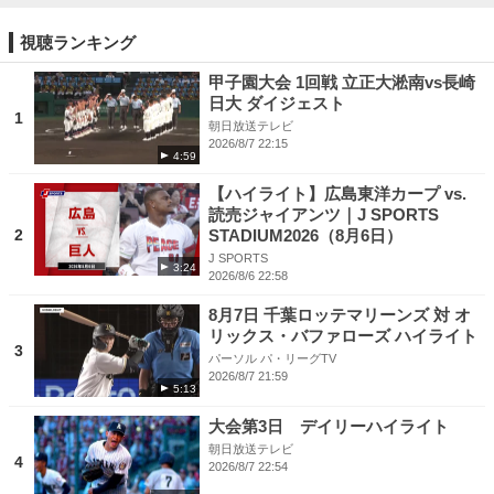
視聴ランキング
甲子園大会 1回戦 立正大淞南vs長崎
日大 ダイジェスト
1
朝日放送テレビ
2026/8/7 22:15
4:59
【ハイライト】広島東洋カープ vs.
読売ジャイアンツ｜J SPORTS
2
STADIUM2026（8月6日）
J SPORTS
3:24
2026/8/6 22:58
8月7日 千葉ロッテマリーンズ 対 オ
リックス・バファローズ ハイライト
3
パーソル パ・リーグTV
2026/8/7 21:59
5:13
大会第3日 デイリーハイライト
朝日放送テレビ
4
2026/8/7 22:54