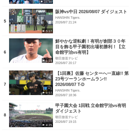
11:30
阪神vs中日 2026/08/07 ダイジェスト
HANSHIN Tigers.
5
2026/8/7 21:24
5:17
鮮やかな逆転劇！有明が創部３０年
目を飾る甲子園初出場初勝利！【立
6
命館宇治vs有明】
朝日放送テレビ
1:19
2026/8/7 20:17
【1回裏】佐藤 センターへ一直線!! 第
23号ツーランホームラン!!
7
2026/08/07 T-D
HANSHIN Tigers.
0:57
2026/8/7 18:36
甲子園大会 1回戦 立命館宇治vs有明
ダイジェスト
8
朝日放送テレビ
2026/8/7 19:15
4:35