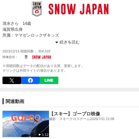
清水さら 14歳
滋賀県出身
所属：ヤマゼンロックザキッズ
全日本スキー連盟 スノーボード・ハーフパイプ 強化B指定選手
続きを読む
2023/12/13
視聴回数
304,520
※視聴回数はデータの配信があり次第、更新します。
※リンクは外部サイトの場合があります。
関連動画
【スキー】ゴープロ映像
撮影 スキークロスチーム
2026/7/31 21:08
1:12