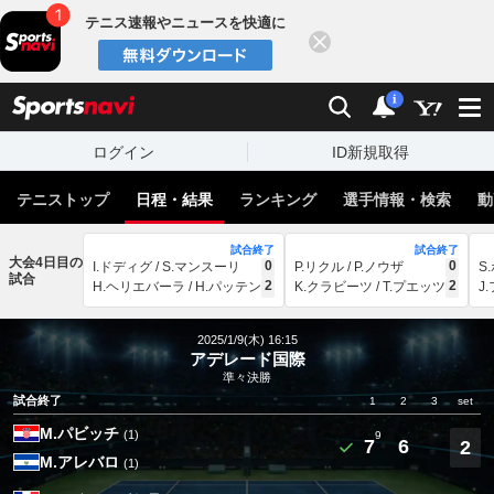
テニス速報やニュースを快適に
閉じる
スポーツナビ
検索
通知
i
ログイン
ID新規取得
テニストップ
日程・結果
ランキング
選手情報・検索
動
試合終了
試合終了
大会4日目の
0
0
I.ドディグ / S.マンスーリ
P.リクル / P.ノウザ
S
試合
2
2
H.ヘリエバーラ / H.パッテン
K.クラビーツ / T.プエッツ
J
2025/1/9(木) 16:15
アデレード国際
準々決勝
試合終了
1
2
3
set
M.パビッチ
(1)
9
7
6
2
M.アレバロ
(1)