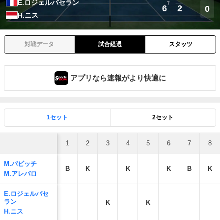
E.ロジェルバセラン
7
6
2
0
H.ニス
対戦データ
試合経過
スタッツ
アプリなら速報がより快適に
1セット
2セット
1
2
3
4
5
6
7
8
M.パビッチ
B
K
K
K
B
K
M.アレバロ
E.ロジェルバセ
ラン
K
K
H.ニス