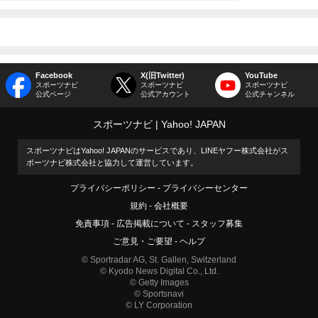
Facebook
X(旧Twitter)
YouTube
スポーツナビ
スポーツナビ
スポーツナビ
公式ページ
公式アカウント
公式チャンネル
スポーツナビ
Yahoo! JAPAN
スポーツナビはYahoo! JAPANのサービスであり、LINEヤフー株式会社がス
ポーツナビ株式会社と協力して運営しています。
プライバシーポリシー
プライバシーセンター
規約
会社概要
免責事項
広告掲載について
スタッフ募集
ご意見・ご要望
ヘルプ
© Sportradar AG, St. Gallen, Switzerland
© Kyodo News Digital Co., Ltd.
© Getty Images
© Sportsnavi
© LY Corporation