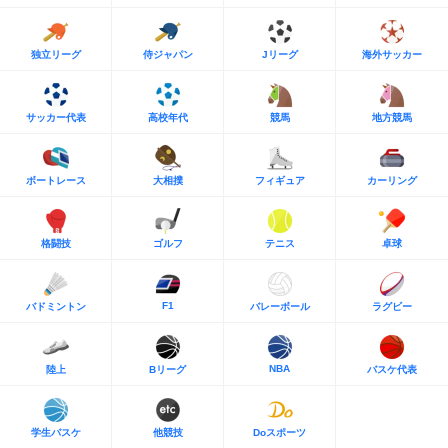
独立リーグ
侍ジャパン
Jリーグ
海外サッカー
サッカー代表
高校年代
競馬
地方競馬
ボートレース
大相撲
フィギュア
カーリング
格闘技
ゴルフ
テニス
卓球
F1
バドミントン
バレーボール
ラグビー
NBA
陸上
Bリーグ
バスケ代表
学生バスケ
他競技
Doスポーツ