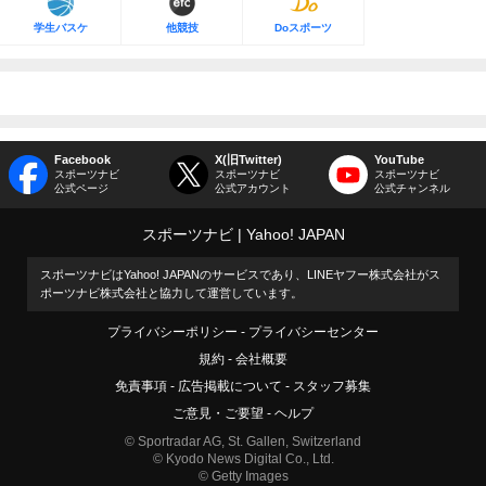
学生バスケ
他競技
Doスポーツ
Facebook
X(旧Twitter)
YouTube
スポーツナビ
スポーツナビ
スポーツナビ
公式ページ
公式アカウント
公式チャンネル
スポーツナビ
Yahoo! JAPAN
スポーツナビはYahoo! JAPANのサービスであり、LINEヤフー株式会社がス
ポーツナビ株式会社と協力して運営しています。
プライバシーポリシー
プライバシーセンター
規約
会社概要
免責事項
広告掲載について
スタッフ募集
ご意見・ご要望
ヘルプ
© Sportradar AG, St. Gallen, Switzerland
© Kyodo News Digital Co., Ltd.
© Getty Images