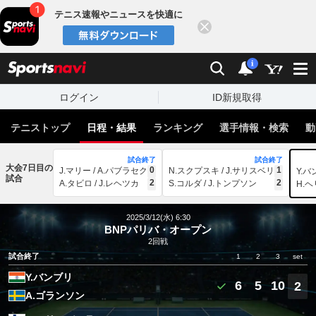
テニス速報やニュースを快適に
閉じる
スポーツナビ
検索
通知
i
ログイン
ID新規取得
テニストップ
日程・結果
ランキング
選手情報・検索
動
試合終了
試合終了
大会7日目の
0
1
J.マリー / A.パブラセク
N.スクプスキ / J.サリスベリ
Y.バ
試合
2
2
A.タビロ / J.レヘツカ
S.コルダ / J.トンプソン
H.ヘ
2025/3/12(水) 6:30
BNPパリバ・オープン
2回戦
試合終了
1
2
3
set
Y.バンブリ
6
5
10
2
A.ゴランソン