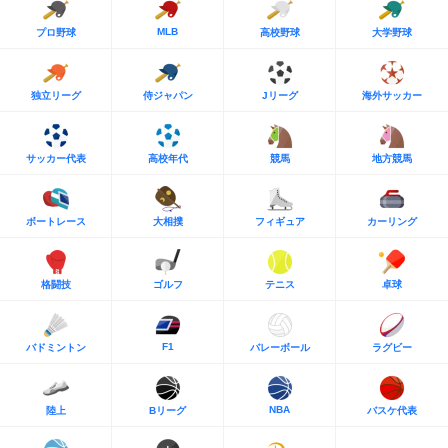
MLB
プロ野球
高校野球
大学野球
独立リーグ
侍ジャパン
Jリーグ
海外サッカー
サッカー代表
高校年代
競馬
地方競馬
ボートレース
大相撲
フィギュア
カーリング
格闘技
ゴルフ
テニス
卓球
F1
バドミントン
バレーボール
ラグビー
NBA
陸上
Bリーグ
バスケ代表