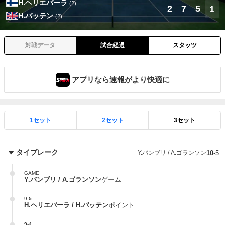
H.ヘリエバーラ
(2)
2
7
5
1
H.パッテン
(2)
対戦データ
試合経過
スタッツ
アプリなら速報がより快適に
1セット
2セット
3セット
タイブレーク
Y.バンブリ / A.ゴランソン
10
-
5
GAME
Y.バンブリ / A.ゴランソン
ゲーム
9
-
5
H.ヘリエバーラ / H.パッテン
ポイント
9
-
4